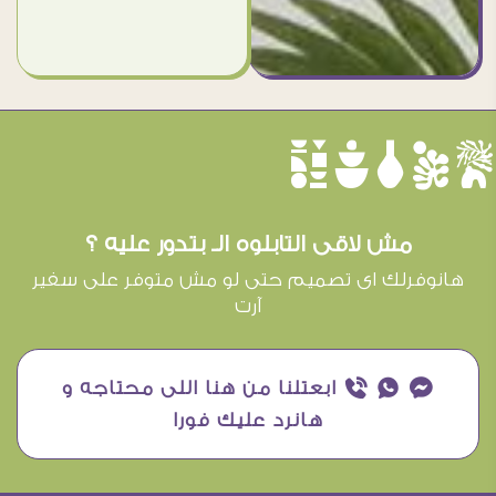
èûôçê
مش لاقى التابلوه الـ بتدور عليه ؟
هانوفرلك اى تصميم حتى لو مش متوفر على سفير
آرت
¥ ₧ ƒ ابعتلنا من هنا اللى محتاجه و
هانرد عليك فورا