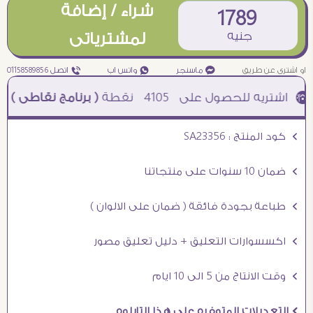
شراء / إضافة
1789
جنيه
لمشترياتى
او اشترى عن طريق
¥ ماسنجر
₧ واتس اب
ƒ اتصل 01158589856
4105
نقطة
( برنامج نقاطى )
à خصم 5% للعملاء الجدد à شحن مجانى عند الشراء ب 4000 جنيه à
Ö كود المنتج : SA23356
Ö ضمان 10 سنوات على منتجاتنا
Ö طباعة بجودة فائقة ( ضمان على الالوان )
Ö اكسسوارات التعليق + دليل تعليق مصور
Ö وقت الانتاج من 5 الى 10 ايام
Ö التعديلات المتوفره على هذا التابلوه