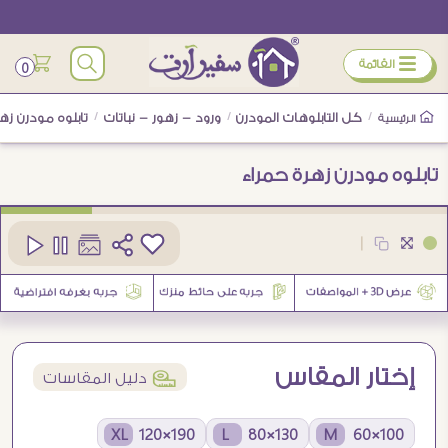
ÿ
القائمة
0
/
كل التابلوهات المودرن
/
ورود - زهور - نباتات
/
تابلوه مودرن زه
الرئيسية
تابلوه مودرن زهرة حمراء
كود
SA23356
|
2
إختار المقاس
í
دليل المقاسات
190×120 XL
130×80 L
100×60 M