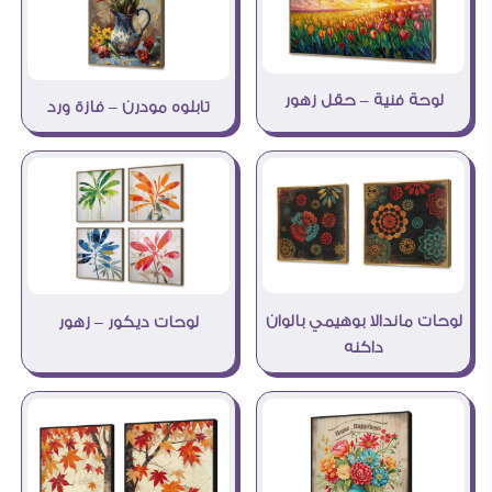
لوحة فنية – حقل زهور
تابلوه مودرن – فازة ورد
لوحات ماندالا بوهيمي بالوان
لوحات ديكور – زهور
داكنه