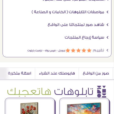
Ö مواصفات التابلوهات ( الخامات و الصناعة )
Ö شاهد صور لمنتجاتنا على الواقع
Ö سياسة إرجاع المنتجات
Ö تقييم
ááááá
جوجل –
فيس بوك –
تراست بايلوت
صور من الواقع
هايوصلك عند الشراء
اسئلة متكررة
è تابلوهات
هاتعجبك