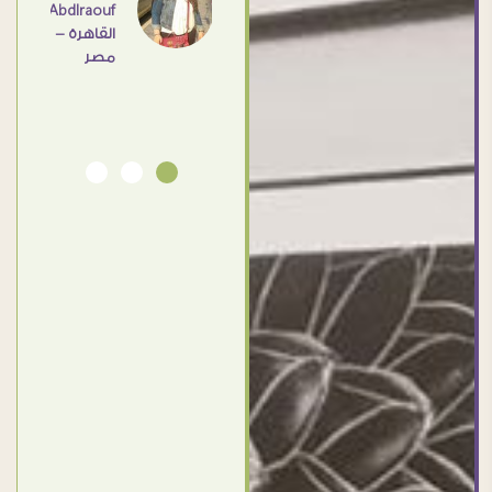
Abdlraouf
القاهرة -
مصر