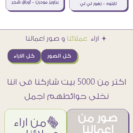
براويز مودرن – أوراق شجر
تابلوه – زهور لي لي
Æ اراء
عملائنا
و صور اعمالنا
كل الصور
كل الاراء
اكتر من 5000 بيت شاركنا فى اننا
نخلى حوائطهم اجمل
صور من
ëمن اراء
اعمالنا