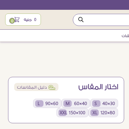
0
جنيه
0
شات
اختار المقاس
í
دليل المقاسات
60×90 L
40×60 M
30×40 S
100×150 XXL
80×120 XL