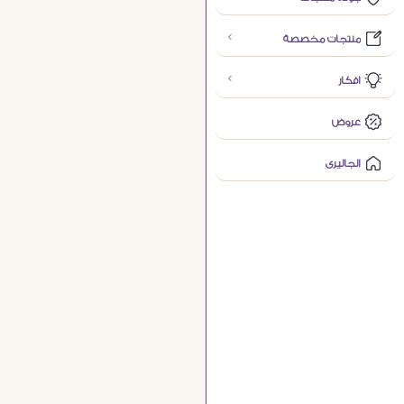
منتجات مخصصة
افكار
عروض
الجاليرى