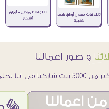
تابلوهات مودرن – أوراق
تابلوهات مودرن أوراق شجر
أشجار
ذهبية
ئنا
و صور اعمالنا
 5000 بيت شاركنا فى اننا نخلى حوائطهم اجمل
ن اعمالنا
ëمن اراء عملائنا