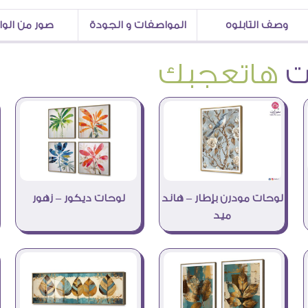
وصف التابلوه
المواصفات و الجودة
صور من الو
هاتعجبك
لوحات مودرن بإطار – هاند
لوحات ديكور – زهور
ميد