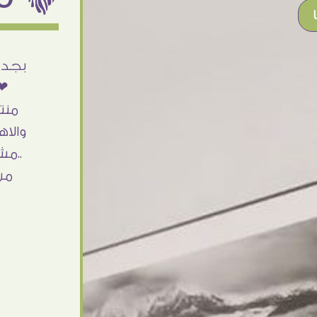
أنا استلمت حاجتى وطلعوا بجد ما شاء الله
بجد 
تحفة .. الشغل أكتر من رائع والالتزام والزوق
❤❤
والصبر فى التعامل بجد مفيش كلام وده
منت
مش أول تعامل ليا مع سفير ارت وأكيد ان
والاه
شاء الله مش أخر تعامل بشكركم على
..مش
الحاجات جدا جدا
من
Doaa Elsayd
القاهرة - مصر