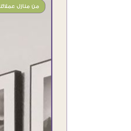
من منازل عملائنا
شغل جميل وخامات رائعه وموقع فوق
الرائع قدرت منه اني اختار التابلوهات
واركبها علي المكان بشكل مطابق جدا
للحقيقه واهتمامهم بالتفاصيل والتغليف
وإرضاء العميل والخامات والتقفيل وسرعة
التوصيل. بصراحه وبمنتهي الأمانه مكسب
كبير لاي حد يتعامل معاهم
Ahmed Elassi
بورسعيد - مصر