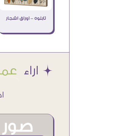
تابلوه – اوراق اشجار
Æ اراء
عملا
اكتر من
صور م