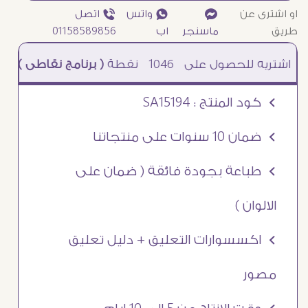
او اشترى عن
¥
₧ واتس
ƒ اتصل
طريق
ماسنجر
اب
01158589856
1046
نقطة
( برنامج نقاطى )
à خصم 5% للعملاء الجدد à شحن مجانى عند الشراء ب 4000 جنيه à
Ö كود المنتج : SA15194
Ö ضمان 10 سنوات على منتجاتنا
Ö طباعة بجودة فائقة ( ضمان على
الالوان )
Ö اكسسوارات التعليق + دليل تعليق
مصور