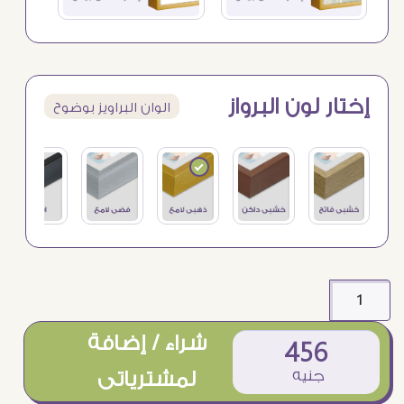
إختار لون البرواز
الوان البراويز بوضوح
شراء / إضافة
456
جنيه
لمشترياتى