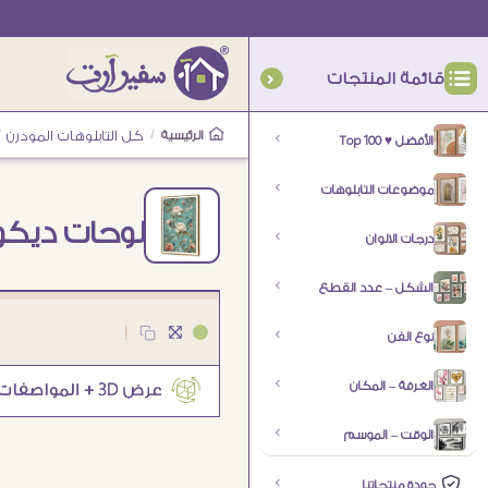
قائمة المنتجات
الرئيسية
/
كل التابلوهات المودرن
/
الأفضل ♥ Top 100
موضوعات التابلوهات
لوحات ديكور
درجات الالوان
الشكل – عدد القطع
|
نوع الفن
الغرفة – المكان
الوقت – الموسم
جودة منتجاتنا