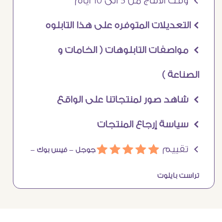
Ö وقت الانتاج من 5 الى 10 ايام
Ö التعديلات المتوفره على هذا التابلوه
Ö مواصفات التابلوهات ( الخامات و
الصناعة )
Ö شاهد صور لمنتجاتنا على الواقع
Ö سياسة إرجاع المنتجات
Ö تقييم
ááááá
جوجل –
فيس بوك –
تراست بايلوت