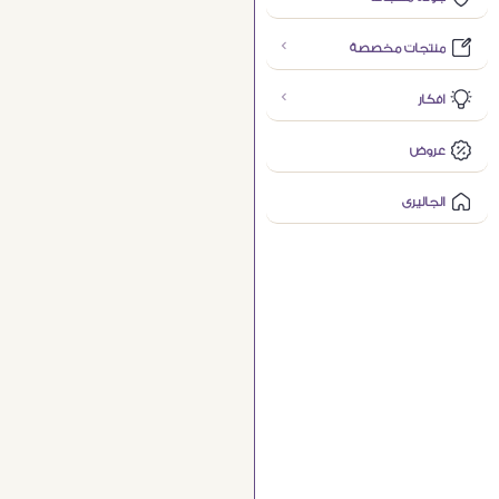
منتجات مخصصة
افكار
عروض
الجاليرى