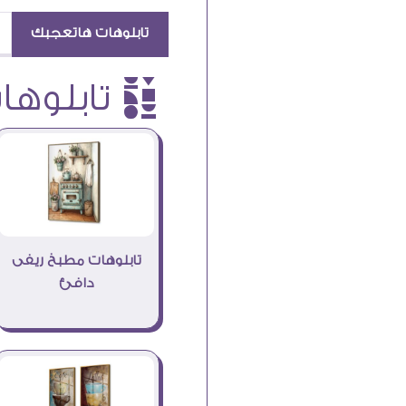
تابلوهات هاتعجبك
è تابلوهات
تابلوهات مطبخ ريفى
دافئ