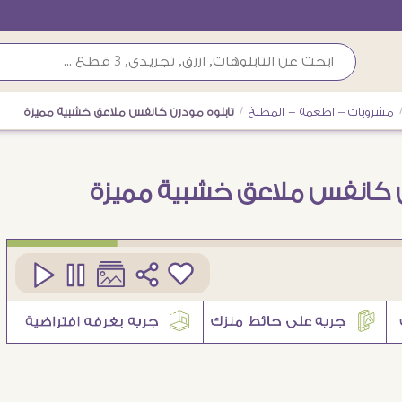
مشروبات – اطعمة - المطبخ
/
تابلوه مودرن كانفس ملاعق خشبية مميزة
رن كانفس ملاعق خشبية مميزة
كود
SA88152
2