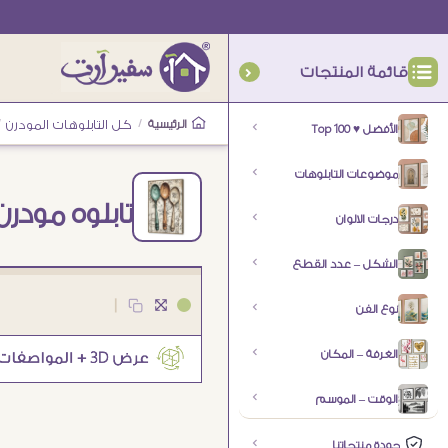
قائمة المنتجات
الرئيسية
/
كل التابلوهات المودرن
/
الأفضل ♥ Top 100
موضوعات التابلوهات
تابلوه مود
درجات الالوان
الشكل – عدد القطع
|
نوع الفن
الغرفة – المكان
الوقت – الموسم
جودة منتجاتنا