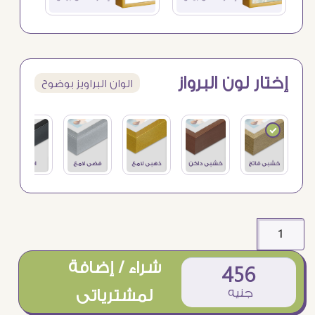
إختار لون البرواز
الوان البراويز بوضوح
شراء / إضافة
456
جنيه
لمشترياتى