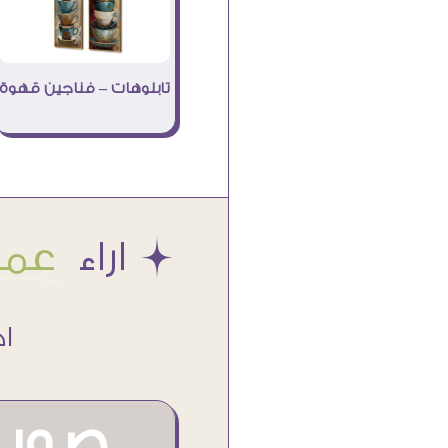
تابلوهات – فناجين قهوة
Æ اراء
عملا
اكتر من
صور م