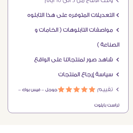
Ö وقت الانتاج من 5 الى 10 ايام
Ö التعديلات المتوفره على هذا التابلوه
Ö مواصفات التابلوهات ( الخامات و
الصناعة )
Ö شاهد صور لمنتجاتنا على الواقع
Ö سياسة إرجاع المنتجات
Ö تقييم
ááááá
جوجل –
فيس بوك –
تراست بايلوت