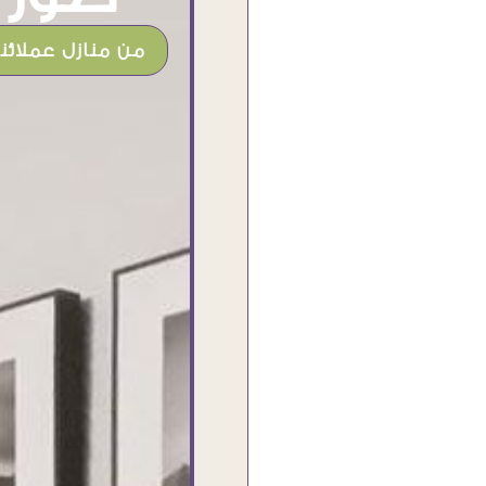
من منازل عملائنا
شغل جميل وخامات رائعه وموقع فوق
الرائع قدرت منه اني اختار التابلوهات
واركبها علي المكان بشكل مطابق جدا
للحقيقه واهتمامهم بالتفاصيل والتغليف
وإرضاء العميل والخامات والتقفيل وسرعة
التوصيل. بصراحه وبمنتهي الأمانه مكسب
كبير لاي حد يتعامل معاهم
Ahmed Elassi
بورسعيد - مصر