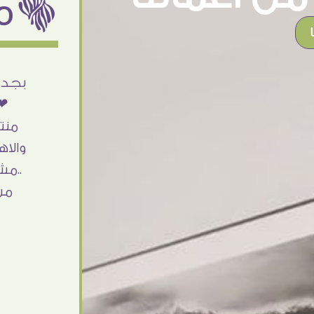
ëمن اراء عملائنا
أنا استلمت حاجتى وطلعوا بجد ما شاء الله
بجد 
تحفة .. الشغل أكتر من رائع والالتزام والزوق
❤❤
والصبر فى التعامل بجد مفيش كلام وده
منت
مش أول تعامل ليا مع سفير ارت وأكيد ان
والاه
شاء الله مش أخر تعامل بشكركم على
..مش
الحاجات جدا جدا
من
Doaa Elsayd
القاهرة - مصر