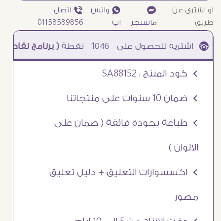
او اشترى عن
¥
₧ واتس
ƒ اتصل
طريق
ماسنجر
اب
01158589856
1046
نقطة
( برنامج نقاطى )
à خصم 5% للعملاء الجدد à شحن مجانى عند الشراء ب 4000 جنيه à
Ö كود المنتج : SA88152
Ö ضمان 10 سنوات على منتجاتنا
Ö طباعة بجودة فائقة ( ضمان على
الالوان )
Ö اكسسوارات التعليق + دليل تعليق
مصور