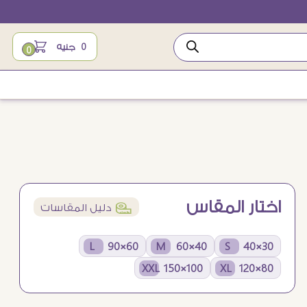
0
جنيه
0
اختار المقاس
í
دليل المقاسات
60×90 L
40×60 M
30×40 S
100×150 XXL
80×120 XL