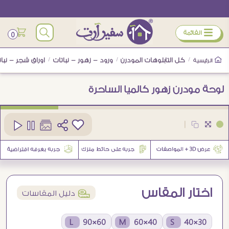
ÿ
القائمة
0
/
كل التابلوهات المودرن
/
ورود - زهور - نباتات
/
اوراق شجر - نبات
الرئيسية
لوحة مودرن زهور كالميا الساحرة
كود
SA45199
|
7
اختار المقاس
í
دليل المقاسات
60×90 L
40×60 M
30×40 S