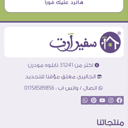
هانرد عليك فورا
اكثر من 31241 تابلوه مودرن
الجاليرى مغلق مؤقتا للتجديد
اتصال / واتس اب : 01158589856
منتجاتنا