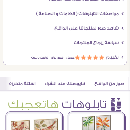
Ö مواصفات التابلوهات ( الخامات و الصناعة )
Ö شاهد صور لمنتجاتنا على الواقع
Ö سياسة إرجاع المنتجات
Ö تقييم
ááááá
جوجل –
فيس بوك –
تراست بايلوت
صور من الواقع
هايوصلك عند الشراء
اسئلة متكررة
è تابلوهات
هاتعجبك