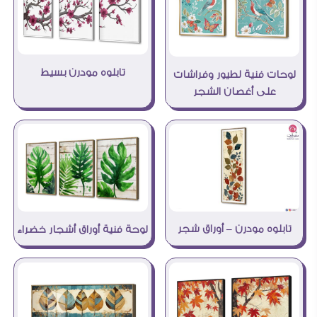
تابلوه مودرن بسيط
لوحات فنية لطيور وفراشات
على أغصان الشجر
تابلوه مودرن – أوراق شجر
لوحة فنية أوراق أشجار خضراء