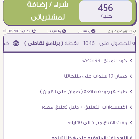
شراء / إضافة
456
جنيه
لمشترياتى
او اشترى عن طريق
¥ ماسنجر
₧ واتس اب
ƒ اتصل 01158589856
1046
نقطة
( برنامج نقاطى )
à خصم 5% للعملاء الجدد à شحن مجانى عند الشراء ب 4000 جنيه à
Ö كود المنتج : SA45199
Ö ضمان 10 سنوات على منتجاتنا
Ö طباعة بجودة فائقة ( ضمان على الالوان )
Ö اكسسوارات التعليق + دليل تعليق مصور
Ö وقت الانتاج من 5 الى 10 ايام
Ö التعديلات المتوفره على هذا التابلوه