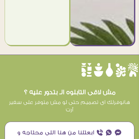
èûôçê
مش لاقى التابلوه الـ بتدور عليه ؟
هانوفرلك اى تصميم حتى لو مش متوفر على سفير
آرت
¥ ₧ ƒ ابعتلنا من هنا اللى محتاجه و