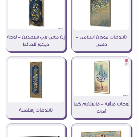
إن معي ربي سيهدين – لوحة
تابلوهات مودرن اسلامى –
ديكور للحائط
ذهبى
لوحات قرأنية – فاستقم كما
تابلوهات إسلامية
أمرت