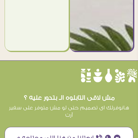
èûôçê
مش لاقى التابلوه الـ بتدور عليه ؟
هانوفرلك اى تصميم حتى لو مش متوفر على سفير
آرت
¥ ₧ ƒ ابعتلنا من هنا اللى محتاجه و