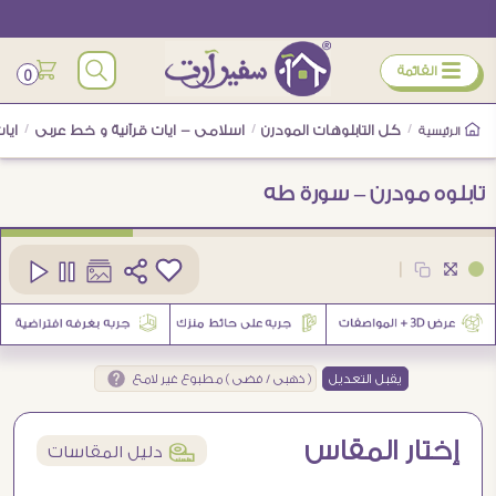
ÿ
القائمة
0
/
كل التابلوهات المودرن
/
اسلامى - ايات قرآنية و خط عربى
/
ايا
الرئيسية
تابلوه مودرن – سورة طه
كود
SA80652
|
8
يقبل التعديل
( ذهبى / فضى ) مطبوع غير لامع
إختار المقاس
í
دليل المقاسات