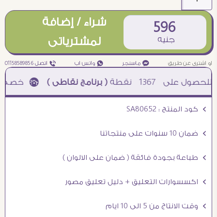
شراء / إضافة
596
جنيه
لمشترياتى
او اشترى عن طريق
¥ ماسنجر
₧ واتس اب
ƒ اتصل 01158589856
1367
نقطة
( برنامج نقاطى )
à خصم 5% للعملاء الجدد à شحن مجانى عند الشراء ب 4000 جنيه à
Ö كود المنتج : SA80652
Ö ضمان 10 سنوات على منتجاتنا
Ö طباعة بجودة فائقة ( ضمان على الالوان )
Ö اكسسوارات التعليق + دليل تعليق مصور
Ö وقت الانتاج من 5 الى 10 ايام