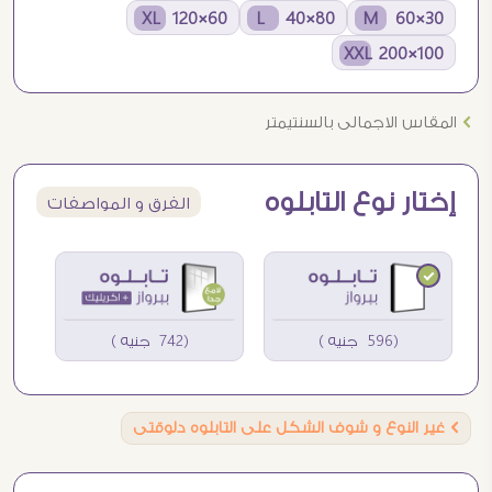
60×120 XL
80×40 L
30×60 M
100×200 XXL
Ö
المقاس الاجمالى بالسنتيمتر
إختار نوع التابلوه
الفرق و المواصفات
(596 جنيه )
(742 جنيه )
Ö
غير النوع و شوف الشكل على التابلوه دلوقتى