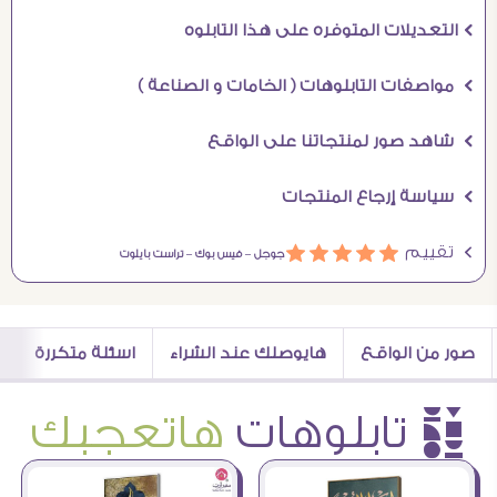
Ö التعديلات المتوفره على هذا التابلوه
Ö مواصفات التابلوهات ( الخامات و الصناعة )
Ö شاهد صور لمنتجاتنا على الواقع
Ö سياسة إرجاع المنتجات
Ö تقييم
ááááá
جوجل –
فيس بوك –
تراست بايلوت
صور من الواقع
هايوصلك عند الشراء
اسئلة متكررة
è تابلوهات
هاتعجبك