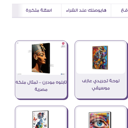
اقع
هايوصلك عند الشراء
اسئلة متكررة
لوحة تجريدي عازف
تابلوه مودرن – تمثال ملكه
موسيقي
مصرية