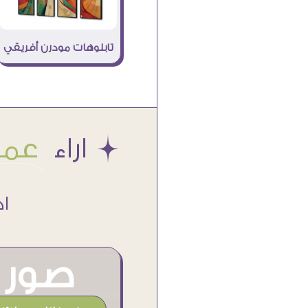
تابلوهات مودرن أفريقي
Æ اراء
عملا
اكتر من
صور م