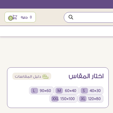
0
جنيه
0
اختار المقاس
í
دليل المقاسات
60×90 L
40×60 M
30×40 S
100×150 XXL
80×120 XL