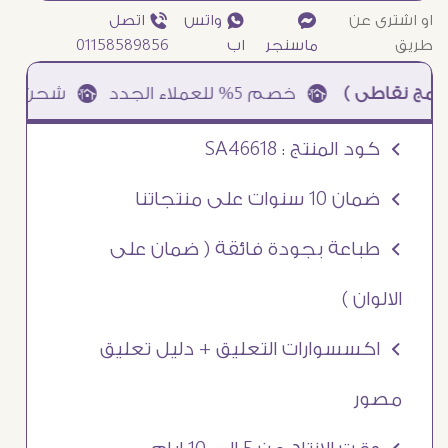
او اشترى عن
¥
₧ واتس
ƒ اتصل
طريق
ماسنجر
اب
01158589856
ى )
à خصم 5% للعملاء الجدد à شحن مجانى عند الشراء ب 4000 جنيه à
Ö كود المنتج : SA46618
Ö ضمان 10 سنوات على منتجاتنا
Ö طباعة بجودة فائقة ( ضمان على
الالوان )
Ö اكسسوارات التعليق + دليل تعليق
مصور