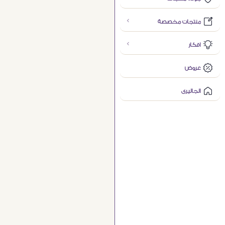
منتجات مخصصة
افكار
عروض
الجاليرى