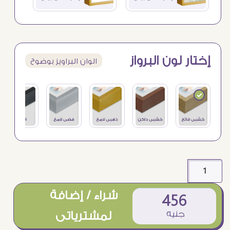
إختار لون البرواز
الوان البراويز بوضوح
شراء / إضافة
456
جنيه
لمشترياتى