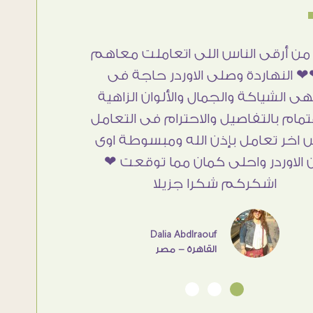
 جميل وخامات رائعه وموقع فوق
أنا استلم
رائع قدرت منه اني اختار التابلوهات
تحفة .. ال
كبها علي المكان بشكل مطابق جدا
والصبر ف
يقه واهتمامهم بالتفاصيل والتغليف
مش أول ت
اء العميل والخامات والتقفيل وسرعة
شاء الل
صيل. بصراحه وبمنتهي الأمانه مكسب
كبير لاي حد يتعامل معاهم
Ahmed Elassi
بورسعيد - مصر