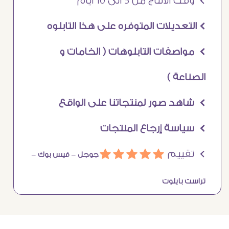
Ö وقت الانتاج من 5 الى 10 ايام
Ö التعديلات المتوفره على هذا التابلوه
Ö مواصفات التابلوهات ( الخامات و
الصناعة )
Ö شاهد صور لمنتجاتنا على الواقع
Ö سياسة إرجاع المنتجات
Ö تقييم
ááááá
جوجل –
فيس بوك –
تراست بايلوت