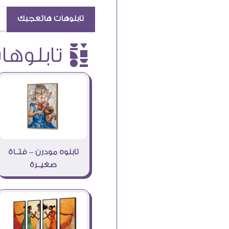
تابلوهات هاتعجبك
è تابلوهات
تابلوه مودرن – فتــاة
صغيــرة