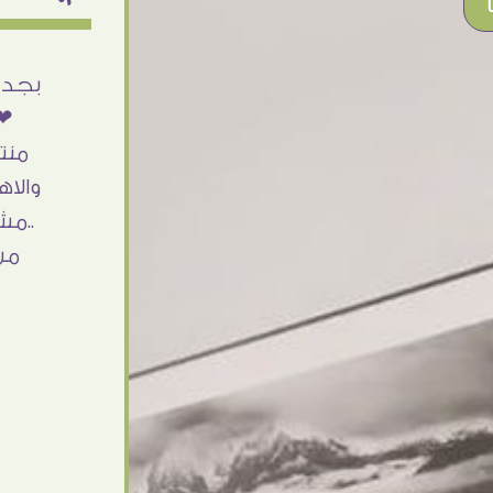
بجد من أرقى الناس اللى اتعاملت معاهم
شغل
❤❤ النهاردة وصلى الاوردر حاجة فى
ال
منتهى الشياكة والجمال والألوان الزاهية
وار
والاهتمام بالتفاصيل والاحترام فى التعامل
للحق
..مش اخر تعامل بإذن الله ومبسوطة اوى
وإرض
من الاوردر واحلى كمان مما توقعت ❤
التو
اشكركم شكرا جزيلا
Dalia Abdlraouf
القاهرة - مصر