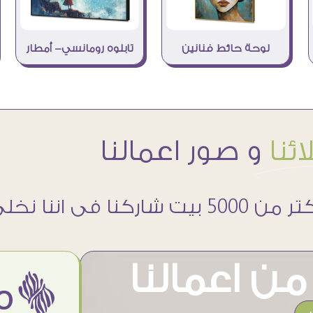
لوحة حائط فنانين
تابلوه رومانسي- أمطار
ئنا
و صور اعمالنا
 5000 بيت شاركنا فى اننا نخلى حوائطهم اجمل
ن اعمالنا
ëمن اراء عملائنا