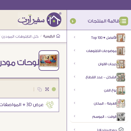
قائمة المنتجات
الرئيسية
/
كل التابلوهات المودرن
/
الأفضل ♥ Top 100
موضوعات التابلوهات
لوحات مودر
درجات الالوان
الشكل – عدد القطع
|
نوع الفن
الغرفة – المكان
الوقت – الموسم
جودة منتجاتنا