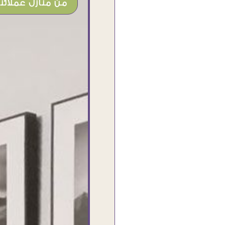
من منازل عملائنا
أنا استلمت حاجتى وطلعوا بجد ما شاء الله
تحفة .. الشغل أكتر من رائع والالتزام والزوق
والصبر فى التعامل بجد مفيش كلام وده
مش أول تعامل ليا مع سفير ارت وأكيد ان
شاء الله مش أخر تعامل بشكركم على
الحاجات جدا جدا
Doaa Elsayd
القاهرة - مصر