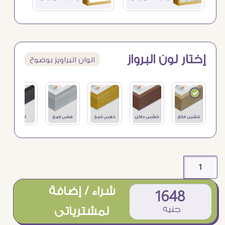
إختار لون البرواز
الوان البراويز بوضوح
شراء / إضافة
1648
جنيه
لمشترياتى