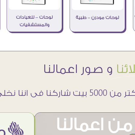
لوحات – للعيادات
لوحات مودرن – طبية
والمستشفيات
ئنا
و صور اعمالنا
 5000 بيت شاركنا فى اننا نخلى حوائطهم اجمل
ن اعمالنا
ëمن اراء عملائنا