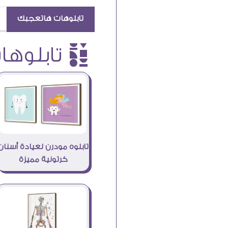
تابلوهات هاتعجبك
è تابلوهات
تابلوه مودرن لعيادة أسنان
كرتونية مميزة