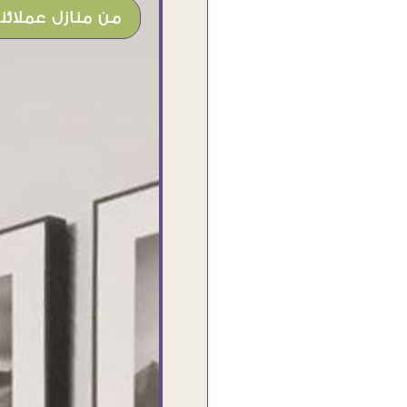
من منازل عملائنا
شغل جميل وخامات رائعه وموقع فوق
الرائع قدرت منه اني اختار التابلوهات
واركبها علي المكان بشكل مطابق جدا
للحقيقه واهتمامهم بالتفاصيل والتغليف
وإرضاء العميل والخامات والتقفيل وسرعة
التوصيل. بصراحه وبمنتهي الأمانه مكسب
كبير لاي حد يتعامل معاهم
Ahmed Elassi
بورسعيد - مصر