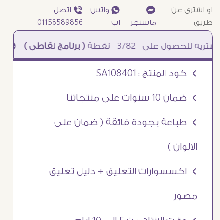
او اشترى عن
¥
₧ واتس
ƒ اتصل
طريق
ماسنجر
اب
01158589856
3782
نقطة
( برنامج نقاطى )
à خصم 5% للعملاء الجدد à شحن مجانى عند الشراء ب 4000 جنيه à
Ö كود المنتج : SA108401
Ö ضمان 10 سنوات على منتجاتنا
Ö طباعة بجودة فائقة ( ضمان على
الالوان )
Ö اكسسوارات التعليق + دليل تعليق
مصور