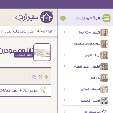
قائمة المنتجات
الرئيسية
/
كل التابلوهات المودرن
/
الأفضل ♥ Top 100
موضوعات التابلوهات
تابلوه مودر
يقبل التعديل
درجات الالوان
الشكل – عدد القطع
|
نوع الفن
الغرفة – المكان
الوقت – الموسم
جودة منتجاتنا