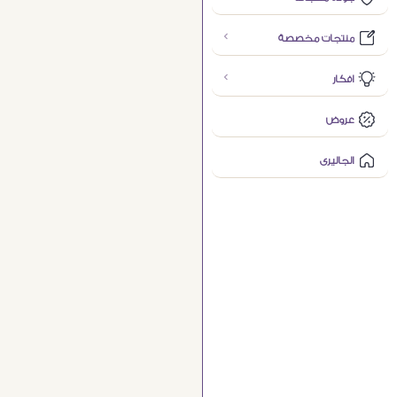
منتجات مخصصة
افكار
عروض
الجاليرى