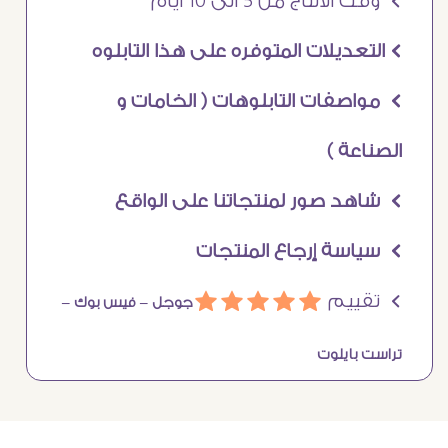
Ö وقت الانتاج من 5 الى 10 ايام
Ö التعديلات المتوفره على هذا التابلوه
Ö مواصفات التابلوهات ( الخامات و
الصناعة )
Ö شاهد صور لمنتجاتنا على الواقع
Ö سياسة إرجاع المنتجات
Ö تقييم
ááááá
جوجل –
فيس بوك –
تراست بايلوت