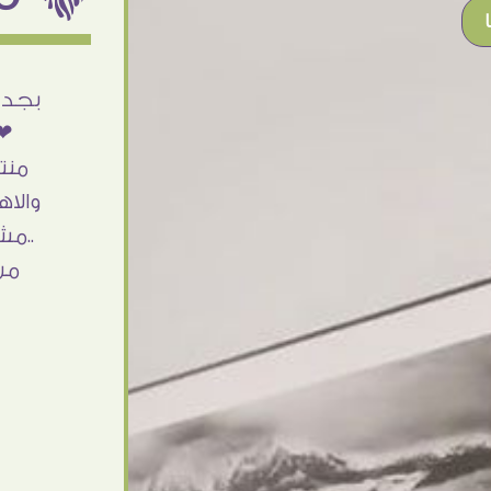
أنا استلمت حاجتى وطلعوا بجد ما شاء الله
بجد 
تحفة .. الشغل أكتر من رائع والالتزام والزوق
❤❤
والصبر فى التعامل بجد مفيش كلام وده
منت
مش أول تعامل ليا مع سفير ارت وأكيد ان
والاه
شاء الله مش أخر تعامل بشكركم على
..مش
الحاجات جدا جدا
من
Doaa Elsayd
القاهرة - مصر