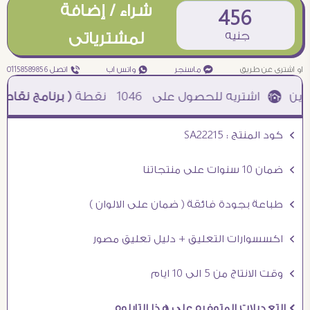
شراء / إضافة
456
جنيه
لمشترياتى
او اشترى عن طريق
¥ ماسنجر
₧ واتس اب
ƒ اتصل 01158589856
1046
نقطة
( برنامج نقاطى )
à خصم 5% للعملاء الجدد à شحن مجانى عند الشراء ب 4000 جنيه à
Ö كود المنتج : SA22215
Ö ضمان 10 سنوات على منتجاتنا
Ö طباعة بجودة فائقة ( ضمان على الالوان )
Ö اكسسوارات التعليق + دليل تعليق مصور
Ö وقت الانتاج من 5 الى 10 ايام
Ö التعديلات المتوفره على هذا التابلوه