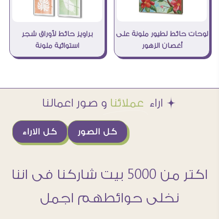
لوحات حائط لطيور ملونة على
براويز حائط لأوراق شجر
أغصان الزهور
استوائية ملونة
Æ اراء
عملائنا
و صور اعمالنا
كل الصور
كل الاراء
اكتر من 5000 بيت شاركنا فى اننا
نخلى حوائطهم اجمل