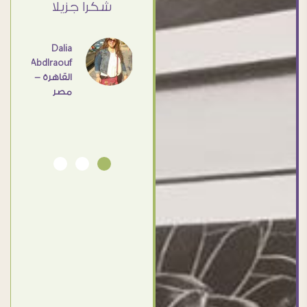
ي حد
شكرا جزيلا
- مصر
عامل
اهم
Dalia
Abdlraouf
القاهرة -
Ahmed
مصر
Elassi
بورسعيد
- مصر