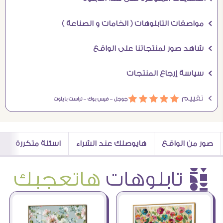
Ö مواصفات التابلوهات ( الخامات و الصناعة )
Ö شاهد صور لمنتجاتنا على الواقع
Ö سياسة إرجاع المنتجات
Ö تقييم
ááááá
جوجل –
فيس بوك –
تراست بايلوت
صور من الواقع
هايوصلك عند الشراء
اسئلة متكررة
è تابلوهات
هاتعجبك