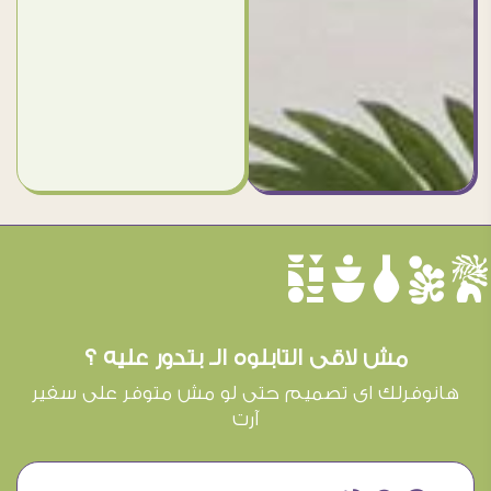
èûôçê
مش لاقى التابلوه الـ بتدور عليه ؟
هانوفرلك اى تصميم حتى لو مش متوفر على سفير
آرت