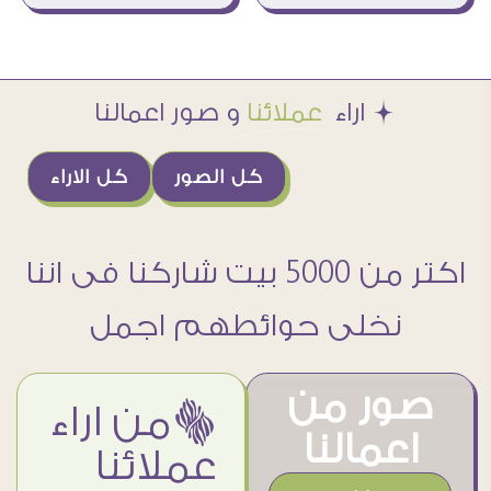
Æ اراء
عملائنا
و صور اعمالنا
كل الصور
كل الاراء
اكتر من 5000 بيت شاركنا فى اننا
نخلى حوائطهم اجمل
صور من
ëمن اراء
اعمالنا
عملائنا