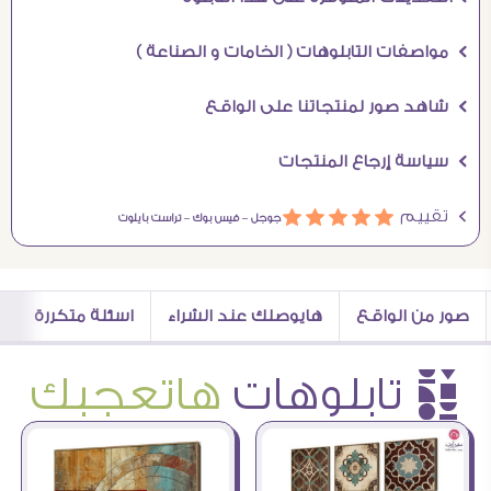
Ö مواصفات التابلوهات ( الخامات و الصناعة )
Ö شاهد صور لمنتجاتنا على الواقع
Ö سياسة إرجاع المنتجات
Ö تقييم
ááááá
جوجل –
فيس بوك –
تراست بايلوت
صور من الواقع
هايوصلك عند الشراء
اسئلة متكررة
è تابلوهات
هاتعجبك