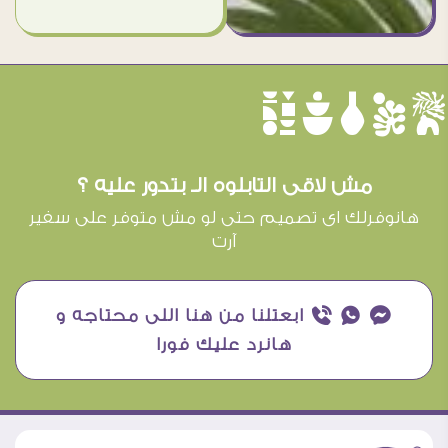
èûôçê
مش لاقى التابلوه الـ بتدور عليه ؟
هانوفرلك اى تصميم حتى لو مش متوفر على سفير
آرت
¥ ₧ ƒ ابعتلنا من هنا اللى محتاجه و
هانرد عليك فورا