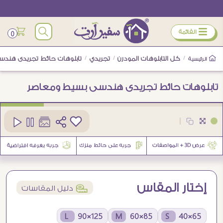
ÿ
القائمة
0
/
كل التابلوهات المودرن
/
تجريدي
/
تابلوهات حائط تجريدى هند
الرئيسية
تابلوهات حائط تجريدى هندسى بسيط ومعاصر
كود
SA93369
|
إختار المقاس
í
دليل المقاسات
125×90 L
85×60 M
65×40 S