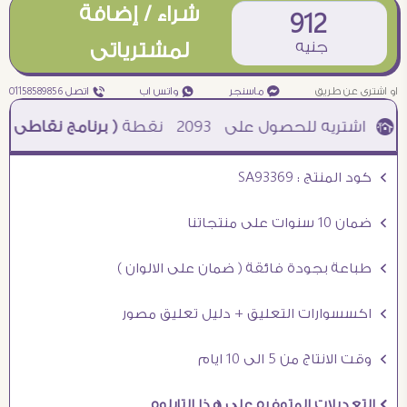
شراء / إضافة
912
جنيه
لمشترياتى
او اشترى عن طريق
¥ ماسنجر
₧ واتس اب
ƒ اتصل 01158589856
2093
نقطة
( برنامج نقاطى )
à خصم 5% للعملاء الجدد à شحن مجانى عند الشراء ب 4000 جنيه à
Ö كود المنتج : SA93369
Ö ضمان 10 سنوات على منتجاتنا
Ö طباعة بجودة فائقة ( ضمان على الالوان )
Ö اكسسوارات التعليق + دليل تعليق مصور
Ö وقت الانتاج من 5 الى 10 ايام
Ö التعديلات المتوفره على هذا التابلوه