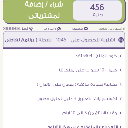
شراء / إضافة
456
جنيه
لمشترياتى
او اشترى عن طريق
¥ ماسنجر
₧ واتس اب
ƒ اتصل 01158589856
1046
نقطة
( برنامج نقاطى )
à خصم 5% للعملاء الجدد à شحن مجانى عند الشراء ب 4000 جنيه à
Ö كود المنتج : SA15304
Ö ضمان 10 سنوات على منتجاتنا
Ö طباعة بجودة فائقة ( ضمان على الالوان )
Ö اكسسوارات التعليق + دليل تعليق مصور
Ö وقت الانتاج من 5 الى 10 ايام
Ö التعديلات المتوفره على هذا التابلوه