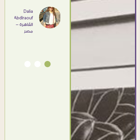
عامل
اهم
Dalia
Abdlraouf
القاهرة -
Ahmed
مصر
Elassi
بورسعيد
- مصر