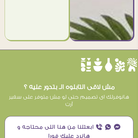
èûôçê
مش لاقى التابلوه الـ بتدور عليه ؟
هانوفرلك اى تصميم حتى لو مش متوفر على سفير
آرت
¥ ₧ ƒ ابعتلنا من هنا اللى محتاجه و
هانرد عليك فورا