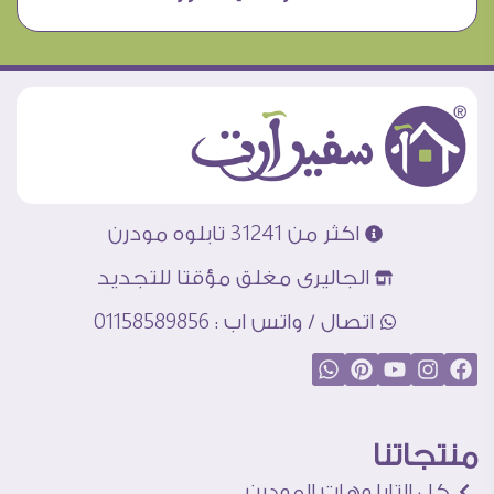
اكثر من 31241 تابلوه مودرن
الجاليرى مغلق مؤقتا للتجديد
اتصال / واتس اب : 01158589856
منتجاتنا
كل التابلوهات المودرن