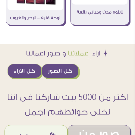
تابلوه مدن ومباني رائعة
لوحة فنية – البحر والغروب
Æ اراء
عملائنا
و صور اعمالنا
كل الصور
كل الاراء
اكتر من 5000 بيت شاركنا فى اننا
نخلى حوائطهم اجمل
صور من