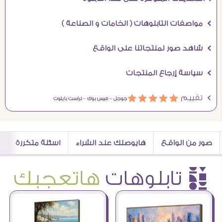
Ö مواصفات التابلوهات ( الخامات و الصناعة )
Ö شاهد صور لمنتجاتنا على الواقع
Ö سياسة إرجاع المنتجات
Ö تقييم
ááááá
جوجل –
فيس بوك –
تراست بايلوت
صور من الواقع
هايوصلك عند الشراء
اسئلة متكررة
è تابلوهات
هاتعجبك