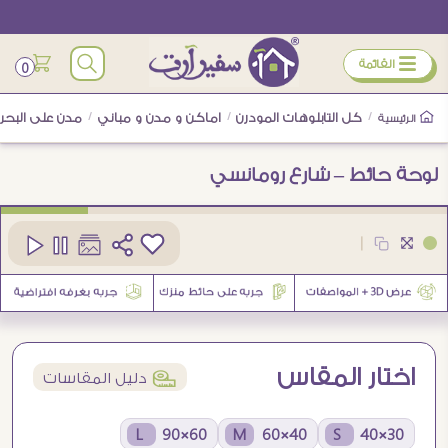
ÿ
القائمة
0
/
كل التابلوهات المودرن
/
اماكن و مدن و مباني
/
مدن على البحر
الرئيسية
لوحة حائط – شارع رومانسي
كود
SA15304
|
5
اختار المقاس
í
دليل المقاسات
60×90 L
40×60 M
30×40 S