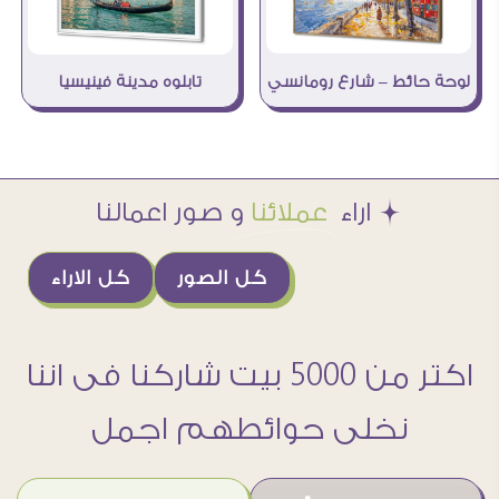
لوحة حائط – شارع رومانسي
تابلوه مدينة فينيسيا
Æ اراء
عملائنا
و صور اعمالنا
كل الصور
كل الاراء
اكتر من 5000 بيت شاركنا فى اننا
نخلى حوائطهم اجمل