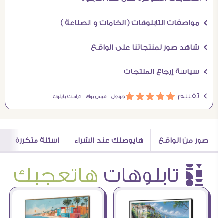
Ö مواصفات التابلوهات ( الخامات و الصناعة )
Ö شاهد صور لمنتجاتنا على الواقع
Ö سياسة إرجاع المنتجات
Ö تقييم
ááááá
جوجل –
فيس بوك –
تراست بايلوت
صور من الواقع
هايوصلك عند الشراء
اسئلة متكررة
è تابلوهات
هاتعجبك