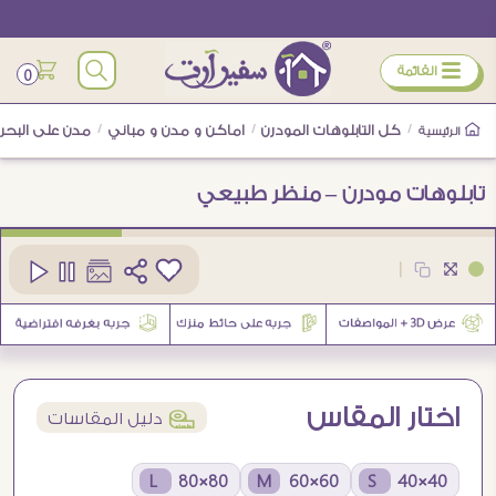
ÿ
القائمة
0
/
كل التابلوهات المودرن
/
اماكن و مدن و مباني
/
مدن على البحر
الرئيسية
تابلوهات مودرن – منظر طبيعي
كود
SA21149
|
10
اختار المقاس
í
دليل المقاسات
80×80 L
60×60 M
40×40 S