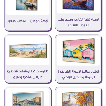
لوحة فنية لقارب وحيد عند
لوحة مودرن – مركب صغير
الغروب الساحر
تابلوه حائط لمشهد شاطئ
تابلوه حائط لأكواخ الشاطئ
صيفي هادئ ومريح
الملونة والنخيل الزاهي