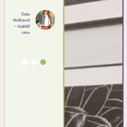
عامل
اهم
Dalia
Abdlraouf
القاهرة -
Ahmed
مصر
Elassi
بورسعيد
- مصر