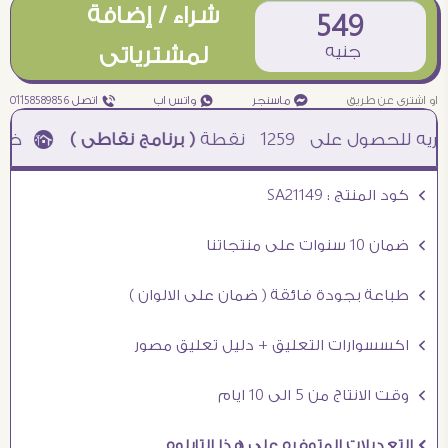
شراء / إضافة
549
جنيه
لمشترياتى
او اشترى عن طريق
¥ ماسنجر
₧ واتس اب
ƒ اتصل 01158589856
1259
نقطة
( برنامج نقاطى )
à خصم 5% للعملاء الجدد à شحن مجانى عند الشراء ب 4000 جنيه à
Ö كود المنتج : SA21149
Ö ضمان 10 سنوات على منتجاتنا
Ö طباعة بجودة فائقة ( ضمان على الالوان )
Ö اكسسوارات التعليق + دليل تعليق مصور
Ö وقت الانتاج من 5 الى 10 ايام
Ö التعديلات المتوفره على هذا التابلوه