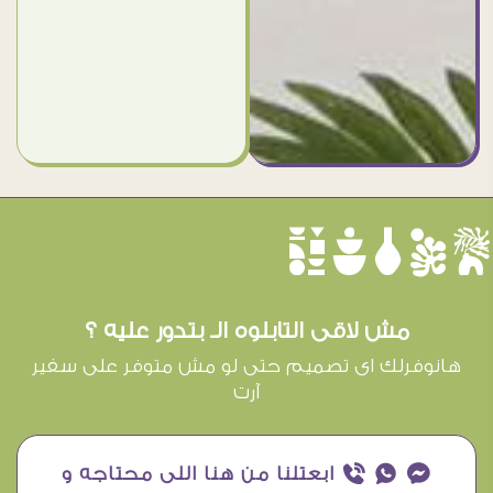
èûôçê
مش لاقى التابلوه الـ بتدور عليه ؟
هانوفرلك اى تصميم حتى لو مش متوفر على سفير
آرت
¥ ₧ ƒ ابعتلنا من هنا اللى محتاجه و