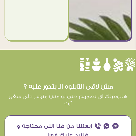
èûôçê
مش لاقى التابلوه الـ بتدور عليه ؟
هانوفرلك اى تصميم حتى لو مش متوفر على سفير
آرت
¥ ₧ ƒ ابعتلنا من هنا اللى محتاجه و
هانرد عليك فورا