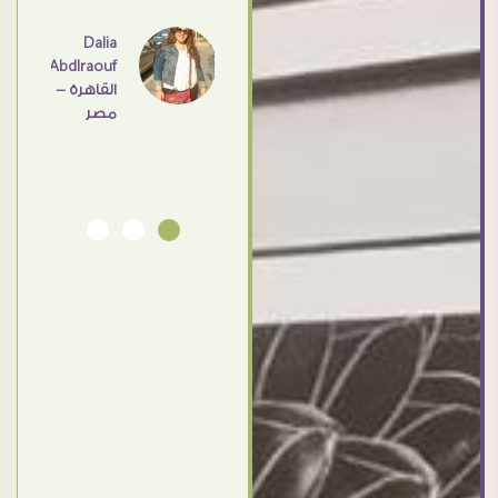
عامل
اهم
Dalia
Abdlraouf
القاهرة -
Ahmed
مصر
Elassi
بورسعيد
- مصر