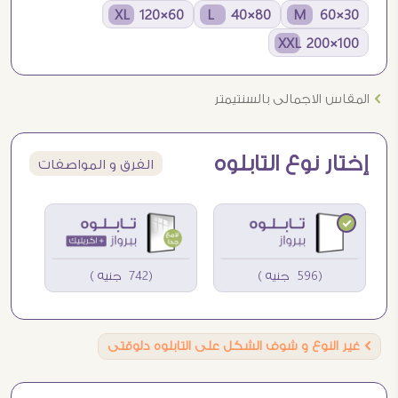
60×120 XL
80×40 L
30×60 M
100×200 XXL
Ö
المقاس الاجمالى بالسنتيمتر
إختار نوع التابلوه
الفرق و المواصفات
(596 جنيه )
(742 جنيه )
Ö
غير النوع و شوف الشكل على التابلوه دلوقتى