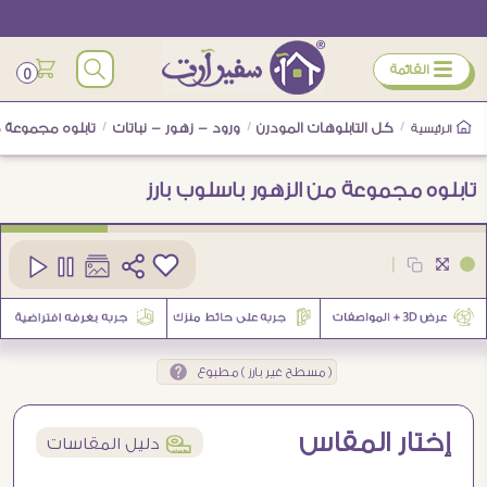
ÿ
القائمة
0
/
كل التابلوهات المودرن
/
ورود - زهور - نباتات
/
تابلوه مجموعة م
الرئيسية
تابلوه مجموعة من الزهور باسلوب بارز
كود
SA89653
|
1
( مسطح غير بارز ) مطبوع
إختار المقاس
í
دليل المقاسات