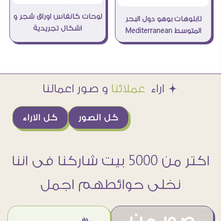
لوحات كانفاس اوراق شجر و
تابلوهات بوهو دول البحر
اشكال تجريدية
المتوسط Mediterranean
Æ اراء
عملائنا
و صور اعمالنا
كل الصور
كل الاراء
اكتر من 5000 بيت شاركنا فى اننا
نخلى حوائطهم اجمل
صور من