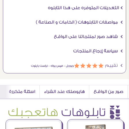
Ö التعديلات المتوفره على هذا التابلوه
Ö مواصفات التابلوهات ( الخامات و الصناعة )
Ö شاهد صور لمنتجاتنا على الواقع
Ö سياسة إرجاع المنتجات
Ö تقييم
ááááá
جوجل –
فيس بوك –
تراست بايلوت
صور من الواقع
هايوصلك عند الشراء
اسئلة متكررة
è تابلوهات
هاتعجبك