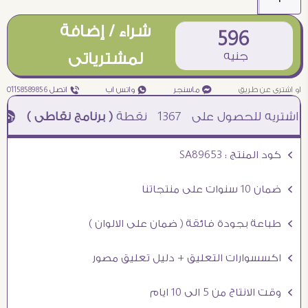
شراء / إضافة
596
جنيه
لمشترياتى
او اشترى عن طريق
¥ ماسنجر
₧ واتس اب
ƒ اتصل 01158589856
1367
نقطة
( برنامج نقاطى )
à خصم 5% للعملاء الجدد à شحن مجانى عند الشراء ب 4000 جنيه à
Ö كود المنتج : SA89653
Ö ضمان 10 سنوات على منتجاتنا
Ö طباعة بجودة فائقة ( ضمان على الالوان )
Ö اكسسوارات التعليق + دليل تعليق مصور
Ö وقت الانتاج من 5 الى 10 ايام