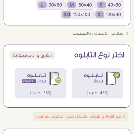
60×90 L
40×60 M
30×40 S
100×150 XXL
80×120 XL
Ö
المقاس الاجمالى بالسنتيمتر
اختر نوع التابلوه
الفرق و المواصفات
(456 جنيه )
(553 جنيه )
Ö
غير النوع و شوف الشكل على التابلوه دلوقتى