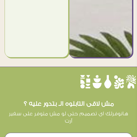
èûôçê
مش لاقى التابلوه الـ بتدور عليه ؟
هانوفرلك اى تصميم حتى لو مش متوفر على سفير
آرت