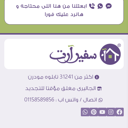
¥ ₧ ƒ ابعتلنا من هنا اللى محتاجه و
هانرد عليك فورا
اكثر من 31241 تابلوه مودرن
الجاليرى مغلق مؤقتا للتجديد
اتصال / واتس اب : 01158589856