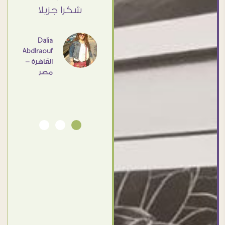
القاهرة
ي حد
شكرا جزيلا
- مصر
عامل
اهم
Dalia
Abdlraouf
القاهرة -
Ahmed
مصر
Elassi
بورسعيد
- مصر