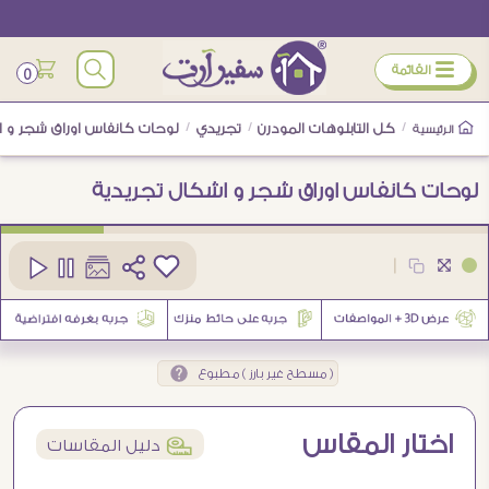
ÿ
القائمة
0
/
كل التابلوهات المودرن
/
تجريدي
/
لوحات كانفاس اوراق شجر و ا
الرئيسية
لوحات كانفاس اوراق شجر و اشكال تجريدية
كود
SA87958
|
1
( مسطح غير بارز ) مطبوع
اختار المقاس
í
دليل المقاسات