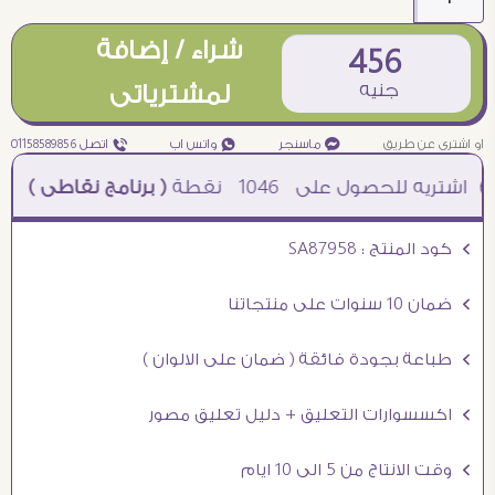
شراء / إضافة
456
جنيه
لمشترياتى
او اشترى عن طريق
¥ ماسنجر
₧ واتس اب
ƒ اتصل 01158589856
1046
نقطة
( برنامج نقاطى )
à خصم 5% للعملاء الجدد à شحن مجانى عند الشراء ب 4000 جنيه à
Ö كود المنتج : SA87958
Ö ضمان 10 سنوات على منتجاتنا
Ö طباعة بجودة فائقة ( ضمان على الالوان )
Ö اكسسوارات التعليق + دليل تعليق مصور
Ö وقت الانتاج من 5 الى 10 ايام