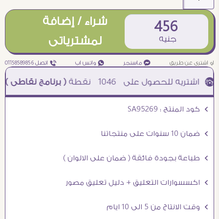
شراء / إضافة
456
جنيه
لمشترياتى
او اشترى عن طريق
¥ ماسنجر
₧ واتس اب
ƒ اتصل 01158589856
1046
نقطة
( برنامج نقاطى )
à خصم 5% للعملاء الجدد à شحن مجانى عند الشراء ب 4000 جنيه à
Ö كود المنتج : SA95269
Ö ضمان 10 سنوات على منتجاتنا
Ö طباعة بجودة فائقة ( ضمان على الالوان )
Ö اكسسوارات التعليق + دليل تعليق مصور
Ö وقت الانتاج من 5 الى 10 ايام