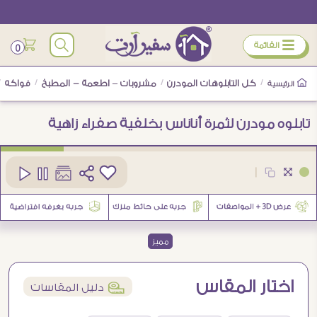
ÿ
القائمة
0
/
كل التابلوهات المودرن
/
مشروبات – اطعمة - المطبخ
/
فواكه
/
الرئيسية
تابلوه مودرن لثمرة أناناس بخلفية صفراء زاهية
كود
SA95269
|
3
مميز
اختار المقاس
í
دليل المقاسات