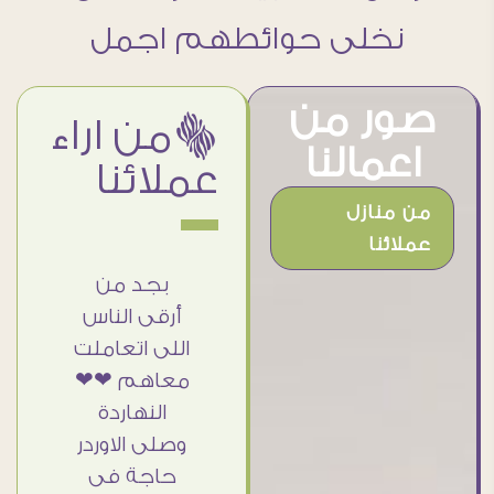
نخلى حوائطهم اجمل
صور من
ëمن اراء
اعمالنا
عملائنا
من منازل
عملائنا
 جميل
أنا استلمت
بجد من
امات
حاجتى
أرقى الناس
ه وموقع
وطلعوا بجد
اللى اتعاملت
الرائع
ما شاء الله
معاهم ❤❤
ت منه
تحفة ..
النهاردة
 اختار
الشغل أكتر
وصلى الاوردر
بلوهات
من رائع
حاجة فى