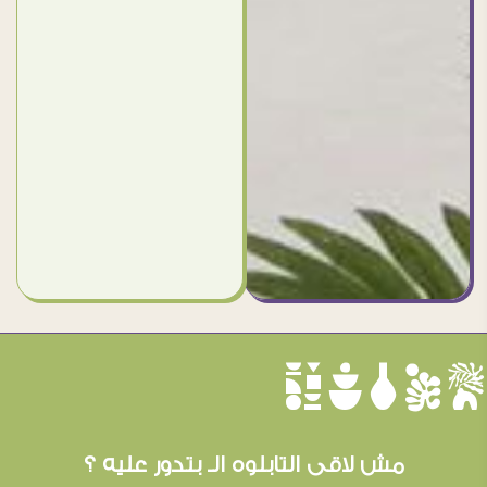
èûôçê
مش لاقى التابلوه الـ بتدور عليه ؟