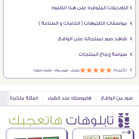
Ö التعديلات المتوفره على هذا التابلوه
Ö مواصفات التابلوهات ( الخامات و الصناعة )
Ö شاهد صور لمنتجاتنا على الواقع
Ö سياسة إرجاع المنتجات
Ö تقييم
ááááá
جوجل –
فيس بوك –
تراست بايلوت
صور من الواقع
هايوصلك عند الشراء
اسئلة متكررة
è تابلوهات
هاتعجبك