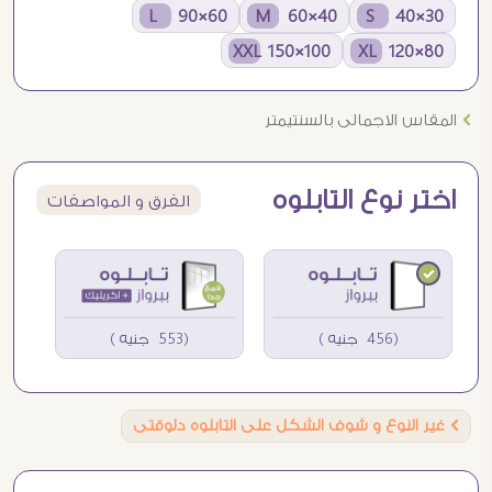
60×90 L
40×60 M
30×40 S
100×150 XXL
80×120 XL
Ö
المقاس الاجمالى بالسنتيمتر
اختر نوع التابلوه
الفرق و المواصفات
(456 جنيه )
(553 جنيه )
Ö
غير النوع و شوف الشكل على التابلوه دلوقتى