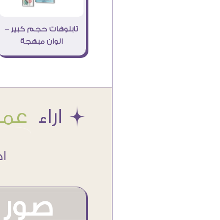
تابلوهات حجم كبير –
الوان مبهجة
Æ اراء
عملا
اكتر من
صور م