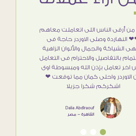
شغل جميل وخامات رائعه وموقع فوق
أن
الرائع قدرت منه اني اختار التابلوهات
تح
واركبها علي المكان بشكل مطابق جدا
و
للحقيقه واهتمامهم بالتفاصيل والتغليف
م
وإرضاء العميل والخامات والتقفيل وسرعة
التوصيل. بصراحه وبمنتهي الأمانه مكسب
كبير لاي حد يتعامل معاهم
Ahmed Elassi
بورسعيد - مصر