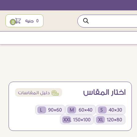
0
جنيه
0
اختار المقاس
í
دليل المقاسات
60×90 L
40×60 M
30×40 S
100×150 XXL
80×120 XL