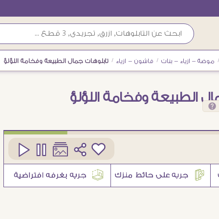
موضة – ازياء - بنات
/
فاشون - ازياء
/
تابلوهات جمال الطبيعة وفخامة اللؤلؤ
ال الطبيعة وفخامة اللؤلؤ
كود
SA89757
2