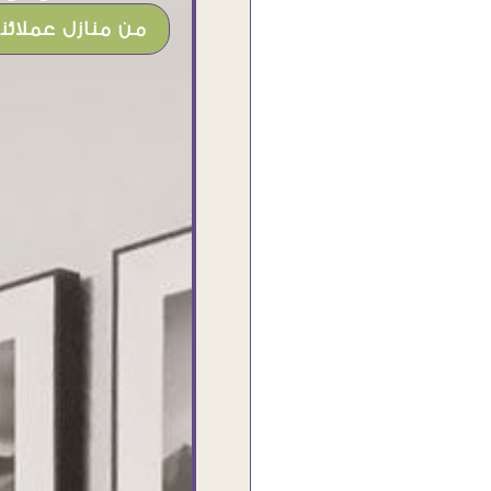
من منازل عملائنا
أنا استلمت حاجتى وطلعوا بجد ما شاء ال
تحفة .. الشغل أكتر من رائع والالتزام والز
والصبر فى التعامل بجد مفيش كلام ود
مش أول تعامل ليا مع سفير ارت وأكيد ا
شاء الله مش أخر تعامل بشكركم على
الحاجات جدا جدا
Doaa Elsayd
القاهرة - مصر