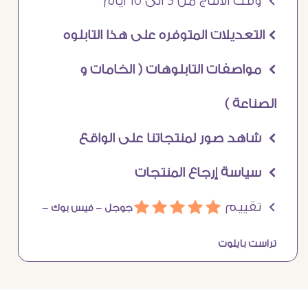
Ö وقت الانتاج من 5 الى 10 ايام
Ö التعديلات المتوفره على هذا التابلوه
Ö مواصفات التابلوهات ( الخامات و
الصناعة )
Ö شاهد صور لمنتجاتنا على الواقع
Ö سياسة إرجاع المنتجات
Ö تقييم
ááááá
جوجل –
فيس بوك –
تراست بايلوت