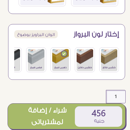
إختار لون البرواز
الوان البراويز بوضوح
شراء / إضافة
456
جنيه
لمشترياتى