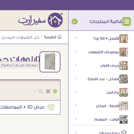
قائمة المنتجات
الرئيسية
/
كل التابلوهات المودرن
/
الأفضل ♥ Top 100
موضوعات التابلوهات
تابلوهات جم
( مسطح غير بارز ) مطبوع
درجات الالوان
الشكل – عدد القطع
|
نوع الفن
الغرفة – المكان
الوقت – الموسم
جودة منتجاتنا