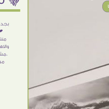
له
بجد من أرقى الناس اللى اتعاملت معاهم
وق
❤❤ النهاردة وصلى الاوردر حاجة فى
ه
منتهى الشياكة والجمال والألوان الزاهية
ن
والاهتمام بالتفاصيل والاحترام فى التعامل
..مش اخر تعامل بإذن الله ومبسوطة اوى
من الاوردر واحلى كمان مما توقعت ❤
اشكركم شكرا جزيلا
Dalia Abdlraouf
القاهرة - مصر