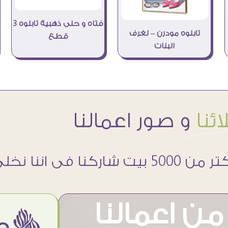
فتاه و حلى ذهبية تابلوه 3
تابلوه مودرن – لغرف
قطع
البنات
ئنا
و صور اعمالنا
 5000 بيت شاركنا فى اننا نخلى حوائطهم اجمل
ن اعمالنا
ëمن اراء عملائنا