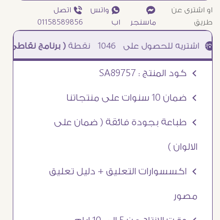
او اشترى عن
¥
₧ واتس
ƒ اتصل
طريق
ماسنجر
اب
01158589856
1046
نقطة
( برنامج نقاطى )
à خصم 5% للعملاء الجدد à شحن مجانى عند الشراء ب 4000 جنيه à
Ö كود المنتج : SA89757
Ö ضمان 10 سنوات على منتجاتنا
Ö طباعة بجودة فائقة ( ضمان على
الالوان )
Ö اكسسوارات التعليق + دليل تعليق
مصور