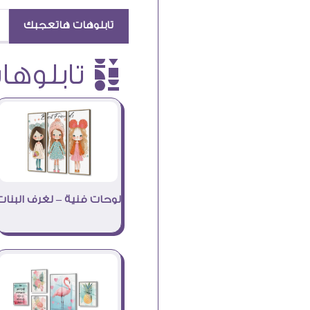
تابلوهات هاتعجبك
è تابلوهات
لوحات فنية – لغرف البنات