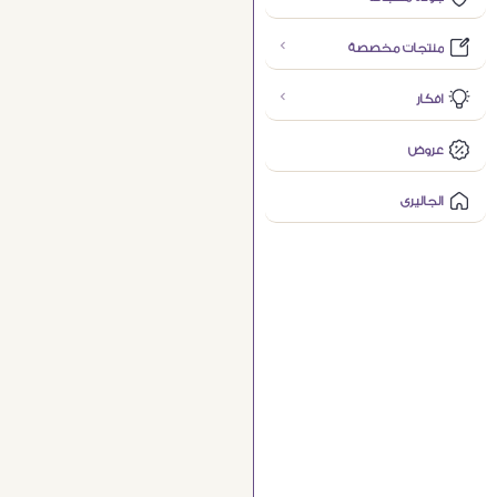
منتجات مخصصة
افكار
عروض
الجاليرى