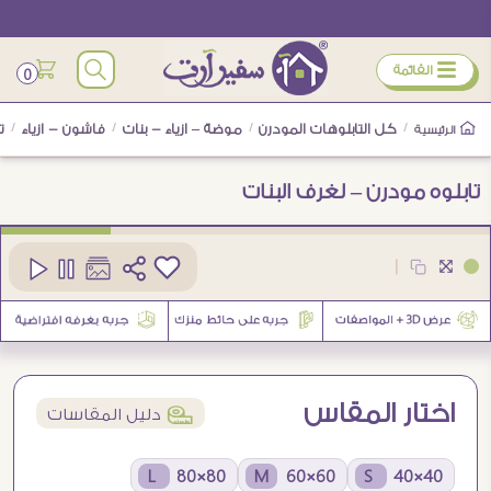
ÿ
القائمة
0
/
كل التابلوهات المودرن
/
موضة – ازياء - بنات
/
فاشون - ازياء
/
ت
الرئيسية
تابلوه مودرن – لغرف البنات
كود
SA24269
|
1
اختار المقاس
í
دليل المقاسات
80×80 L
60×60 M
40×40 S