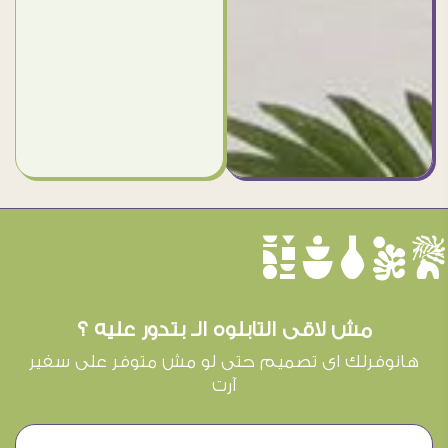
èûôçê
مش لاقى التابلوه الـ بتدور عليه ؟
هانوفرلك اى تصميم حتى لو مش متوفر على سفير
آرت