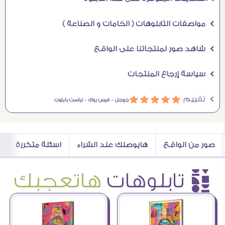
Ö مواصفات التابلوهات ( الخامات و الصناعة )
Ö شاهد صور لمنتجاتنا على الواقع
Ö سياسة إرجاع المنتجات
Ö تقييم
ááááá
جوجل –
فيس بوك –
تراست بايلوت
صور من الواقع
هايوصلك عند الشراء
اسئلة متكررة
è تابلوهات
هاتعجبك