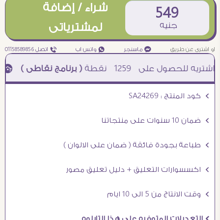
شراء / إضافة
549
جنيه
لمشترياتى
او اشترى عن طريق
¥ ماسنجر
₧ واتس اب
ƒ اتصل 01158589856
1259
نقطة
( برنامج نقاطى )
à خصم 5% للعملاء الجدد à شحن مجانى عند الشراء ب 4000 جنيه à
Ö كود المنتج : SA24269
Ö ضمان 10 سنوات على منتجاتنا
Ö طباعة بجودة فائقة ( ضمان على الالوان )
Ö اكسسوارات التعليق + دليل تعليق مصور
Ö وقت الانتاج من 5 الى 10 ايام
Ö التعديلات المتوفره على هذا التابلوه