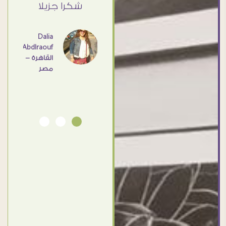
ي حد
شكرا جزيلا
- مصر
عامل
اهم
Dalia
Abdlraouf
القاهرة -
Ahmed
مصر
Elassi
بورسعيد
- مصر