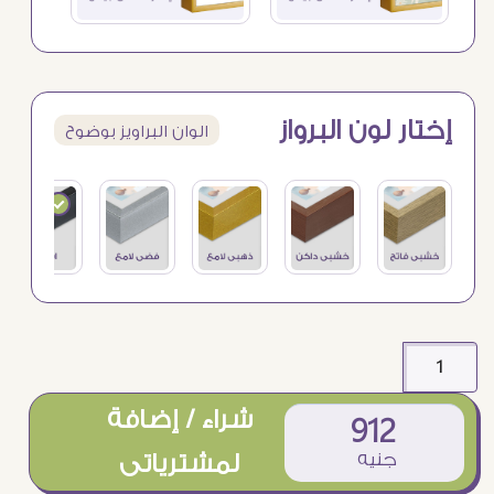
إختار لون البرواز
الوان البراويز بوضوح
شراء / إضافة
912
جنيه
لمشترياتى