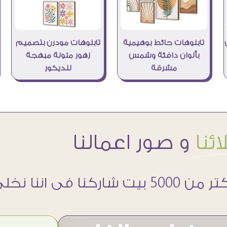
تابلوهات حائط بوهيمية
تابلوهات مودرن بتصميم
بألوان دافئة وشمس
زهور ملونة مبهجة
مشرقة
للديكور
ئنا
و صور اعمالنا
 5000 بيت شاركنا فى اننا نخلى حوائطهم اجمل