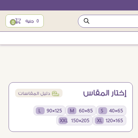
0
جنيه
0
إختار المقاس
í
دليل المقاسات
125×90 L
85×60 M
65×40 S
205×150 XXL
165×120 XL