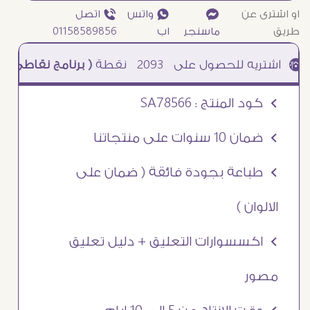
او اشترى عن
¥
₧ واتس
ƒ اتصل
طريق
ماسنجر
اب
01158589856
2093
نقطة
( برنامج نقاطى )
à خصم 5% للعملاء الجدد à شحن مجانى عند الشراء ب 4000 جنيه à
Ö كود المنتج : SA78566
Ö ضمان 10 سنوات على منتجاتنا
Ö طباعة بجودة فائقة ( ضمان على
الالوان )
Ö اكسسوارات التعليق + دليل تعليق
مصور