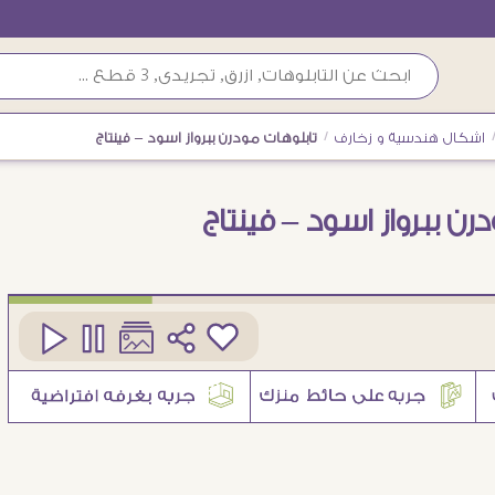
اشكال هندسية و زخارف
/
تابلوهات مودرن ببرواز اسود – فينتاج
رن ببرواز اسود – فينتاج
كود
SA78566
3