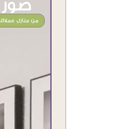
صور م
من منازل عملائنا
شغل جميل وخامات رائعه وموقع فوق
الرائع قدرت منه اني اختار التابلوهات
واركبها علي المكان بشكل مطابق جدا
للحقيقه واهتمامهم بالتفاصيل والتغليف
وإرضاء العميل والخامات والتقفيل وسرعة
التوصيل. بصراحه وبمنتهي الأمانه مكسب
كبير لاي حد يتعامل معاهم
Ahmed Elassi
بورسعيد - مصر