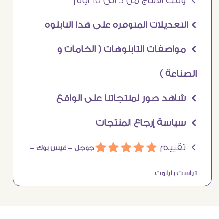
Ö وقت الانتاج من 5 الى 10 ايام
Ö التعديلات المتوفره على هذا التابلوه
Ö مواصفات التابلوهات ( الخامات و
الصناعة )
Ö شاهد صور لمنتجاتنا على الواقع
Ö سياسة إرجاع المنتجات
Ö تقييم
ááááá
جوجل –
فيس بوك –
تراست بايلوت