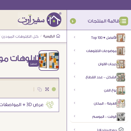
قائمة المنتجات
الرئيسية
/
كل التابلوهات المودرن
/
الأفضل ♥ Top 100
موضوعات التابلوهات
تابلوهات مود
مميز
درجات الالوان
الشكل – عدد القطع
|
نوع الفن
الغرفة – المكان
الوقت – الموسم
جودة منتجاتنا