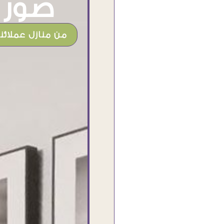
صور م
من منازل عملائنا
شغل جميل وخامات رائعه وموقع فوق
الرائع قدرت منه اني اختار التابلوهات
واركبها علي المكان بشكل مطابق جدا
للحقيقه واهتمامهم بالتفاصيل والتغليف
وإرضاء العميل والخامات والتقفيل وسرعة
التوصيل. بصراحه وبمنتهي الأمانه مكسب
كبير لاي حد يتعامل معاهم
Ahmed Elassi
بورسعيد - مصر