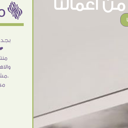
ن اعمالنا
ëمن اراء عملائنا
أنا استلمت حاجتى وطلعوا بجد ما شاء الله
بجد 
تحفة .. الشغل أكتر من رائع والالتزام والزوق
❤❤
والصبر فى التعامل بجد مفيش كلام وده
منت
مش أول تعامل ليا مع سفير ارت وأكيد ان
والاه
شاء الله مش أخر تعامل بشكركم على
..مش
الحاجات جدا جدا
من
Doaa Elsayd
القاهرة - مصر