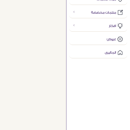
منتجات مخصصة
افكار
عروض
الجاليرى