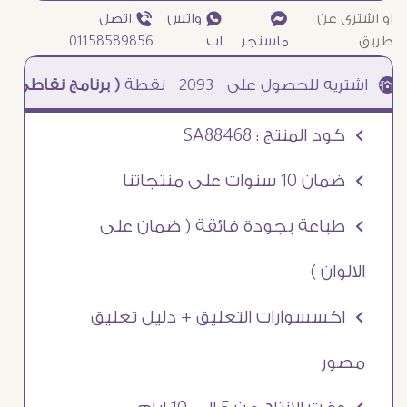
او اشترى عن
¥
₧ واتس
ƒ اتصل
طريق
ماسنجر
اب
01158589856
2093
نقطة
( برنامج نقاطى )
à خصم 5% للعملاء الجدد à شحن مجانى عند الشراء ب 4000 جنيه à
Ö كود المنتج : SA88468
Ö ضمان 10 سنوات على منتجاتنا
Ö طباعة بجودة فائقة ( ضمان على
الالوان )
Ö اكسسوارات التعليق + دليل تعليق
مصور