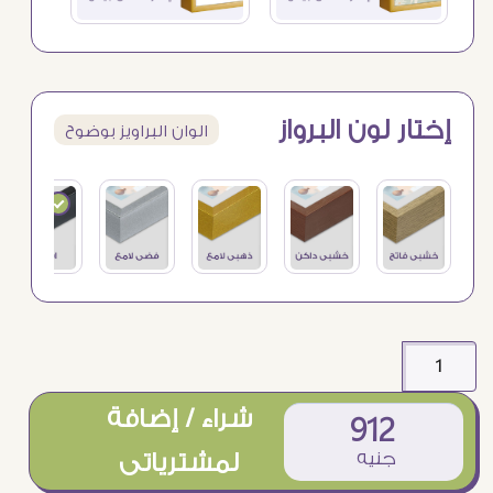
إختار لون البرواز
الوان البراويز بوضوح
شراء / إضافة
912
جنيه
لمشترياتى