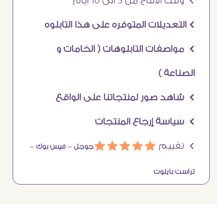
Ö وقت الانتاج من 5 الى 10 ايام
Ö التعديلات المتوفره على هذا التابلوه
Ö مواصفات التابلوهات ( الخامات و
الصناعة )
Ö شاهد صور لمنتجاتنا على الواقع
Ö سياسة إرجاع المنتجات
Ö تقييم
ááááá
جوجل –
فيس بوك –
تراست بايلوت