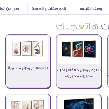
وصف التابلوه
المواصفات و الجودة
صور من الو
هاتعجبك
تابلوهات مودرن – علمية
تابلوه مودرن كانفس احياء
– فيزياء – كيمياء