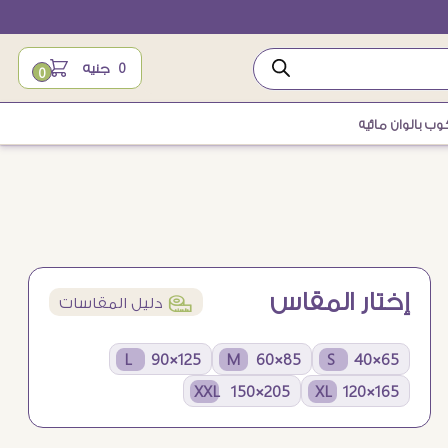
0
جنيه
0
ب بالوان مائيه
إختار المقاس
í
دليل المقاسات
125×90 L
85×60 M
65×40 S
205×150 XXL
165×120 XL