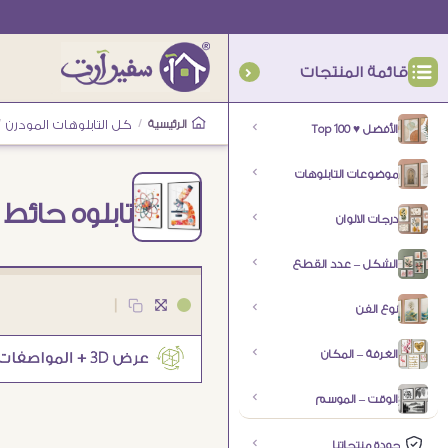
قائمة المنتجات
الرئيسية
/
كل التابلوهات المودرن
/
الأفضل ♥ Top 100
موضوعات التابلوهات
تابلوه حائط
درجات الالوان
الشكل – عدد القطع
|
نوع الفن
الغرفة – المكان
الوقت – الموسم
جودة منتجاتنا