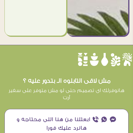
èûôçê
مش لاقى التابلوه الـ بتدور عليه ؟
هانوفرلك اى تصميم حتى لو مش متوفر على سفير
آرت
¥ ₧ ƒ ابعتلنا من هنا اللى محتاجه و
هانرد عليك فورا