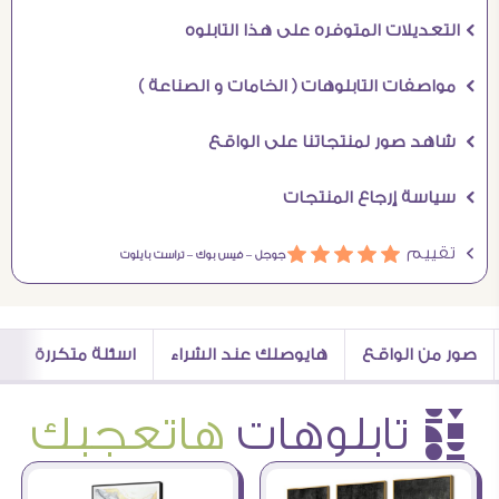
Ö التعديلات المتوفره على هذا التابلوه
Ö مواصفات التابلوهات ( الخامات و الصناعة )
Ö شاهد صور لمنتجاتنا على الواقع
Ö سياسة إرجاع المنتجات
Ö تقييم
ááááá
جوجل –
فيس بوك –
تراست بايلوت
صور من الواقع
هايوصلك عند الشراء
اسئلة متكررة
è تابلوهات
هاتعجبك