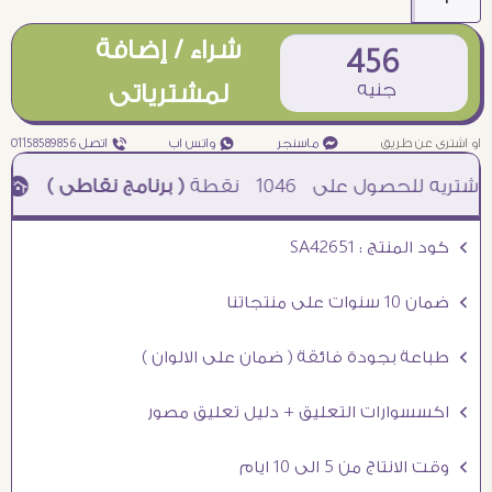
شراء / إضافة
456
جنيه
لمشترياتى
او اشترى عن طريق
¥ ماسنجر
₧ واتس اب
ƒ اتصل 01158589856
1046
نقطة
( برنامج نقاطى )
à خصم 5% للعملاء الجدد à شحن مجانى عند الشراء ب 4000 جنيه à
Ö كود المنتج : SA42651
Ö ضمان 10 سنوات على منتجاتنا
Ö طباعة بجودة فائقة ( ضمان على الالوان )
Ö اكسسوارات التعليق + دليل تعليق مصور
Ö وقت الانتاج من 5 الى 10 ايام