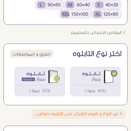
60×90 L
40×60 M
30×40 S
100×150 XXL
80×120 XL
Ö
المقاس الاجمالى بالسنتيمتر
اختر نوع التابلوه
الفرق و المواصفات
(456 جنيه )
(553 جنيه )
Ö
غير النوع و شوف الشكل على التابلوه دلوقتى