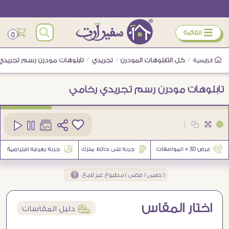
ÿ
القائمة
0
/
كل التابلوهات المودرن
/
تجريدي
/
تابلوهات مودرن رسم تجريدي
الرئيسية
تابلوهات مودرن رسم تجريدي رخامي
كود
SA42651
|
8
( ذهبى / فضى ) مطبوع غير لامع
اختار المقاس
í
دليل المقاسات