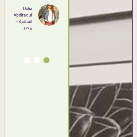
اهم
Dalia
Abdlraouf
القاهرة -
Ahmed
مصر
Elassi
بورسعيد
- مصر