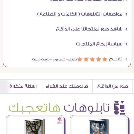
Ö مواصفات التابلوهات ( الخامات و الصناعة )
Ö شاهد صور لمنتجاتنا على الواقع
Ö سياسة إرجاع المنتجات
Ö تقييم
ááááá
جوجل –
فيس بوك –
تراست بايلوت
صور من الواقع
هايوصلك عند الشراء
اسئلة متكررة
è تابلوهات
هاتعجبك