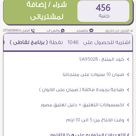
شراء / إضافة
456
جنيه
لمشترياتى
او اشترى عن طريق
¥ ماسنجر
₧ واتس اب
ƒ اتصل 01158589856
1046
نقطة
( برنامج نقاطى )
à خصم 5% للعملاء الجدد à شحن مجانى عند الشراء ب 4000 جنيه à
Ö كود المنتج : SA95028
Ö ضمان 10 سنوات على منتجاتنا
Ö طباعة بجودة فائقة ( ضمان على الالوان )
Ö اكسسوارات التعليق + دليل تعليق مصور
Ö وقت الانتاج من 5 الى 10 ايام
Ö التعديلات المتوفره على هذا التابلوه