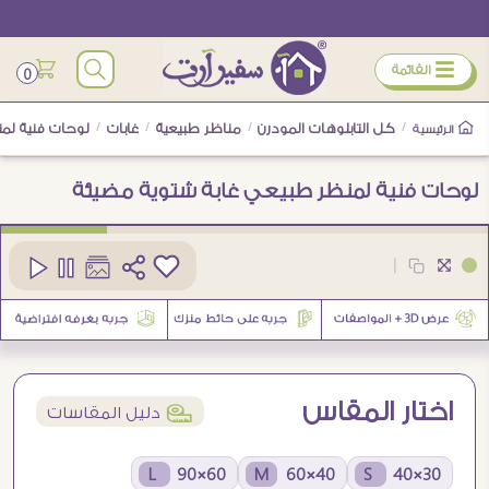
ÿ
القائمة
0
/
كل التابلوهات المودرن
/
مناظر طبيعية
/
غابات
/
لوحات فنية لم
الرئيسية
لوحات فنية لمنظر طبيعي غابة شتوية مضيئة
كود
SA95028
|
2
اختار المقاس
í
دليل المقاسات
60×90 L
40×60 M
30×40 S