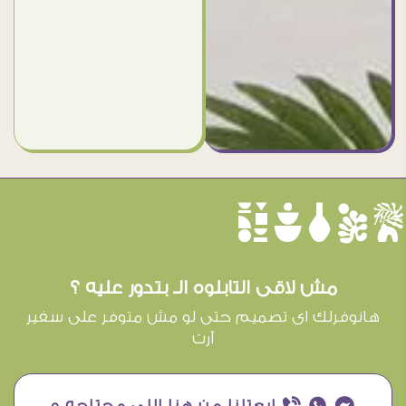
èûôçê
مش لاقى التابلوه الـ بتدور عليه ؟
هانوفرلك اى تصميم حتى لو مش متوفر على سفير
آرت
¥ ₧ ƒ ابعتلنا من هنا اللى محتاجه و