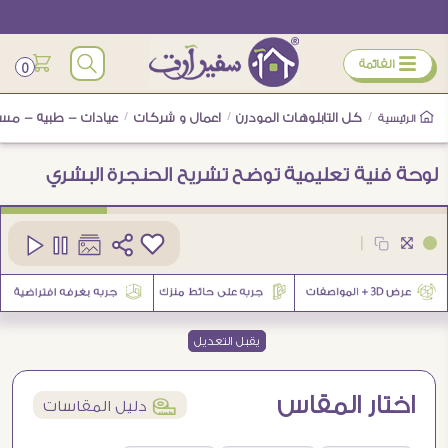
ÿ
القائمة
0
/
كل التابلوهات المودرن
/
اعمال و شركات
/
عيادات - طبيه - مس
الرئيسية
لوحة فنية تعليمية توضح تشريح الحنجرة البشري
كود
SA107091
|
يقبل التعديل
اختار المقاس
í
دليل المقاسات