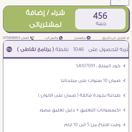
شراء / إضافة
456
جنيه
لمشترياتى
او اشترى عن طريق
¥ ماسنجر
₧ واتس اب
ƒ اتصل 01158589856
1046
نقطة
( برنامج نقاطى )
à خصم 5% للعملاء الجدد à شحن مجانى عند الشراء ب 4000 جنيه à
Ö كود المنتج : SA107091
Ö ضمان 10 سنوات على منتجاتنا
Ö طباعة بجودة فائقة ( ضمان على الالوان )
Ö اكسسوارات التعليق + دليل تعليق مصور
Ö وقت الانتاج من 5 الى 10 ايام