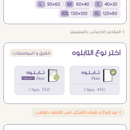
60×90 L
40×60 M
30×40 S
100×150 XXL
80×120 XL
Ö
المقاس الاجمالى بالسنتيمتر
اختر نوع التابلوه
الفرق و المواصفات
(456 جنيه )
(553 جنيه )
Ö
غير النوع و شوف الشكل على التابلوه دلوقتى