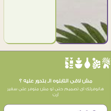
èûôçê
مش لاقى التابلوه الـ بتدور عليه ؟
هانوفرلك اى تصميم حتى لو مش متوفر على سفير
آرت