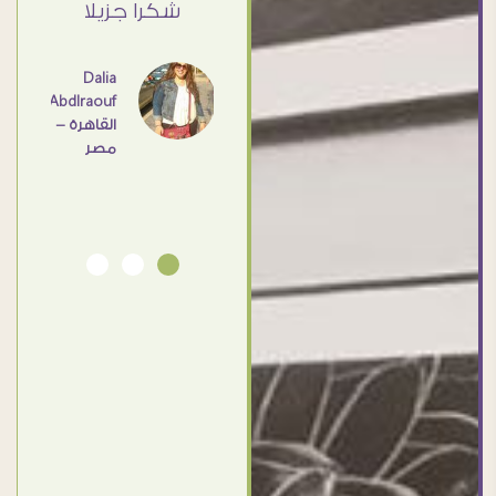
ي حد
شكرا جزيلا
- مصر
عامل
اهم
Dalia
Abdlraouf
القاهرة -
Ahmed
مصر
Elassi
بورسعيد
- مصر