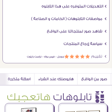
Ö التعديلات المتوفره على هذا التابلوه
Ö مواصفات التابلوهات ( الخامات و الصناعة )
Ö شاهد صور لمنتجاتنا على الواقع
Ö سياسة إرجاع المنتجات
Ö تقييم
ááááá
جوجل –
فيس بوك –
تراست بايلوت
صور من الواقع
هايوصلك عند الشراء
اسئلة متكررة
è تابلوهات
هاتعجبك