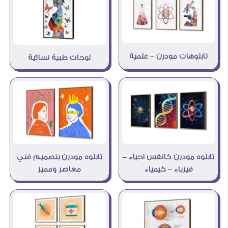
تابلوهات مودرن – علمية
لوحات طبية نسائية
تابلوه مودرن بتصميم فني
تابلوه مودرن كانفس احياء –
معاصر ومميز
فيزياء – كيمياء