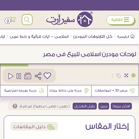
ÿ
القائمة
0
/
كل التابلوهات المودرن
/
اسلامى - ايات قرآنية و خط عربى
/
ايا
الرئيسية
لوحات مودرن اسلامى للبيع فى مصر
كود
SA9339
|
1
الاكثر مبيعاً
مميز
يقبل التعديل
( ذهبى / فضى ) مطبوع غير لامع
إختار المقاس
í
دليل المقاسات