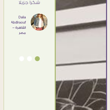
ي حد
شكرا جزيلا
- مصر
عامل
اهم
Dalia
Abdlraouf
القاهرة -
Ahmed
مصر
Elassi
بورسعيد
- مصر