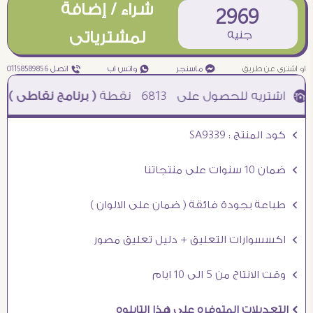
شراء / إضافة
2969
جنيه
لمشترياتى
او اشترى عن طريق
¥ ماسنجر
₧ واتس اب
ƒ اتصل 01158589856
6813
نقطة
( برنامج نقاطى )
à خصم 5% للعملاء الجدد à شحن مجانى عند الشراء ب 4000 جنيه à
Ö كود المنتج : SA9339
Ö ضمان 10 سنوات على منتجاتنا
Ö طباعة بجودة فائقة ( ضمان على الالوان )
Ö اكسسوارات التعليق + دليل تعليق مصور
Ö وقت الانتاج من 5 الى 10 ايام
Ö التعديلات المتوفره على هذا التابلوه