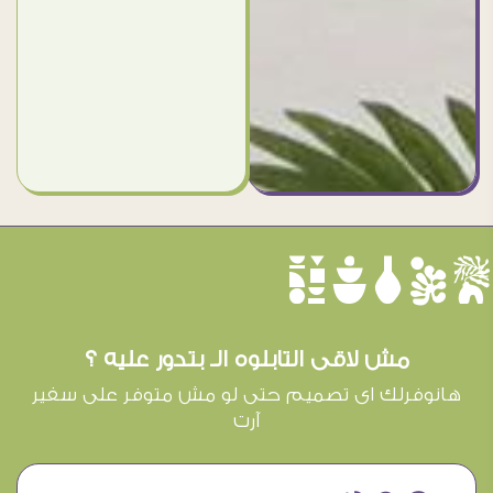
èûôçê
مش لاقى التابلوه الـ بتدور عليه ؟
هانوفرلك اى تصميم حتى لو مش متوفر على سفير
آرت