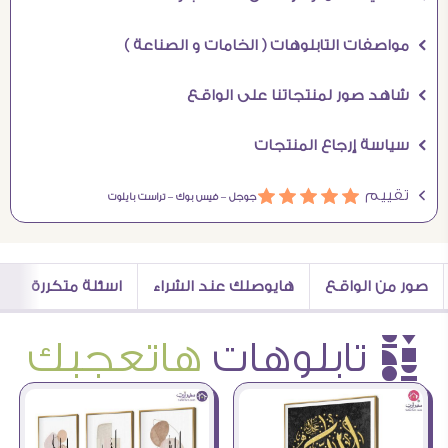
Ö مواصفات التابلوهات ( الخامات و الصناعة )
Ö شاهد صور لمنتجاتنا على الواقع
Ö سياسة إرجاع المنتجات
Ö تقييم
ááááá
جوجل –
فيس بوك –
تراست بايلوت
صور من الواقع
هايوصلك عند الشراء
اسئلة متكررة
è تابلوهات
هاتعجبك