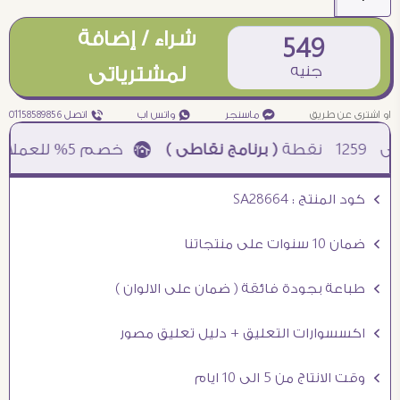
شراء / إضافة
549
جنيه
لمشترياتى
او اشترى عن طريق
¥ ماسنجر
₧ واتس اب
ƒ اتصل 01158589856
12
نقطة
( برنامج نقاطى )
à خصم 5% للعملاء الجدد à شحن مجانى عند الشراء ب 4000 جنيه à
Ö كود المنتج : SA28664
Ö ضمان 10 سنوات على منتجاتنا
Ö طباعة بجودة فائقة ( ضمان على الالوان )
Ö اكسسوارات التعليق + دليل تعليق مصور
Ö وقت الانتاج من 5 الى 10 ايام