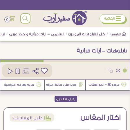
ÿ
القائمة
0
/
كل التابلوهات المودرن
/
اسلامى - ايات قرآنية و خط عربى
/
ايا
الرئيسية
تابلوهات – آيات قرآنية
كود
SA28664
|
2
يقبل التعديل
اختار المقاس
í
دليل المقاسات