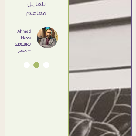
يتعامل
معاهم
Dalia
Abdlraouf
القاهرة -
Ahmed
مصر
Elassi
بورسعيد
- مصر