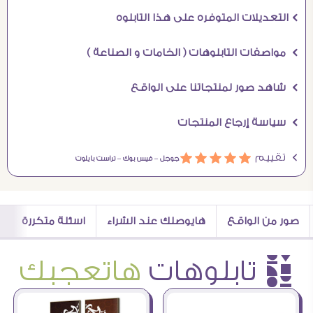
Ö التعديلات المتوفره على هذا التابلوه
Ö مواصفات التابلوهات ( الخامات و الصناعة )
Ö شاهد صور لمنتجاتنا على الواقع
Ö سياسة إرجاع المنتجات
Ö تقييم
ááááá
جوجل –
فيس بوك –
تراست بايلوت
صور من الواقع
هايوصلك عند الشراء
اسئلة متكررة
è تابلوهات
هاتعجبك