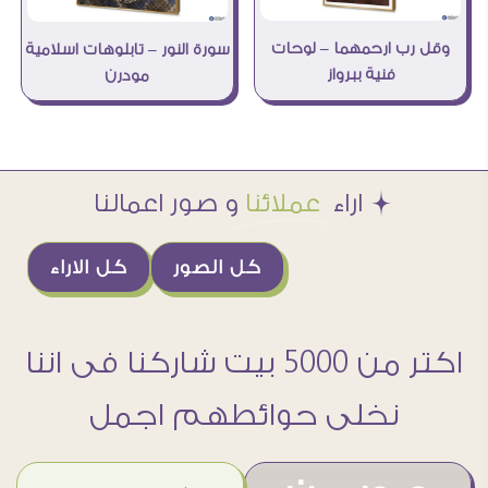
وقل رب ارحمهما – لوحات
سورة النور – تابلوهات اسلامية
فنية ببرواز
مودرن
Æ اراء
عملائنا
و صور اعمالنا
كل الصور
كل الاراء
اكتر من 5000 بيت شاركنا فى اننا
نخلى حوائطهم اجمل