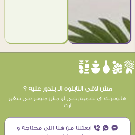
èûôçê
مش لاقى التابلوه الـ بتدور عليه ؟
هانوفرلك اى تصميم حتى لو مش متوفر على سفير
آرت
¥ ₧ ƒ ابعتلنا من هنا اللى محتاجه و