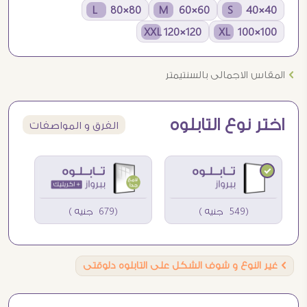
80×80 L
60×60 M
40×40 S
120×120 XXL
100×100 XL
Ö
المقاس الاجمالى بالسنتيمتر
اختر نوع التابلوه
الفرق و المواصفات
(549 جنيه )
(679 جنيه )
Ö
غير النوع و شوف الشكل على التابلوه دلوقتى