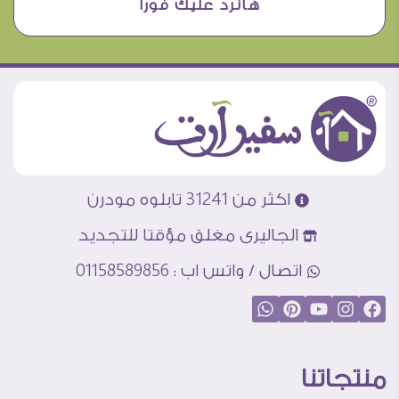
هانرد عليك فورا
اكثر من 31241 تابلوه مودرن
الجاليرى مغلق مؤقتا للتجديد
اتصال / واتس اب : 01158589856
منتجاتنا