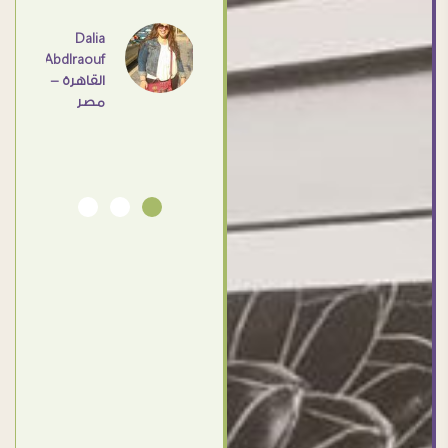
عامل
اهم
Dalia
Abdlraouf
القاهرة -
Ahmed
مصر
Elassi
بورسعيد
- مصر