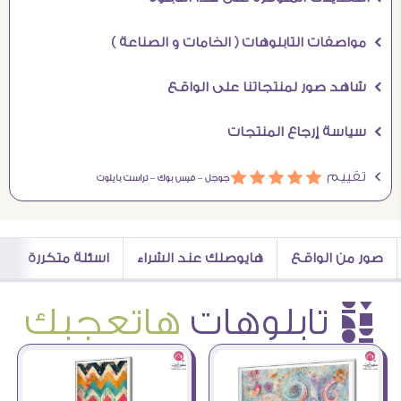
Ö مواصفات التابلوهات ( الخامات و الصناعة )
Ö شاهد صور لمنتجاتنا على الواقع
Ö سياسة إرجاع المنتجات
Ö تقييم
ááááá
جوجل –
فيس بوك –
تراست بايلوت
صور من الواقع
هايوصلك عند الشراء
اسئلة متكررة
è تابلوهات
هاتعجبك