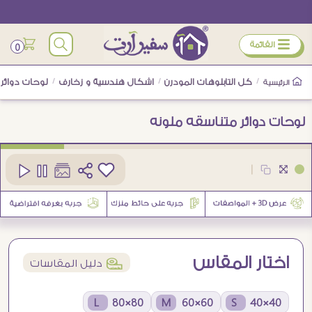
ÿ
القائمة
0
/
كل التابلوهات المودرن
/
اشكال هندسية و زخارف
/
لوحات دوائر 
الرئيسية
لوحات دوائر متناسقه ملونه
كود
SA19148
|
1
اختار المقاس
í
دليل المقاسات
80×80 L
60×60 M
40×40 S