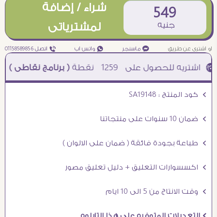
شراء / إضافة
549
جنيه
لمشترياتى
او اشترى عن طريق
¥ ماسنجر
₧ واتس اب
ƒ اتصل 01158589856
1259
نقطة
( برنامج نقاطى )
à خصم 5% للعملاء الجدد à شحن مجانى عند الشراء ب 4000 جنيه à
Ö كود المنتج : SA19148
Ö ضمان 10 سنوات على منتجاتنا
Ö طباعة بجودة فائقة ( ضمان على الالوان )
Ö اكسسوارات التعليق + دليل تعليق مصور
Ö وقت الانتاج من 5 الى 10 ايام
Ö التعديلات المتوفره على هذا التابلوه