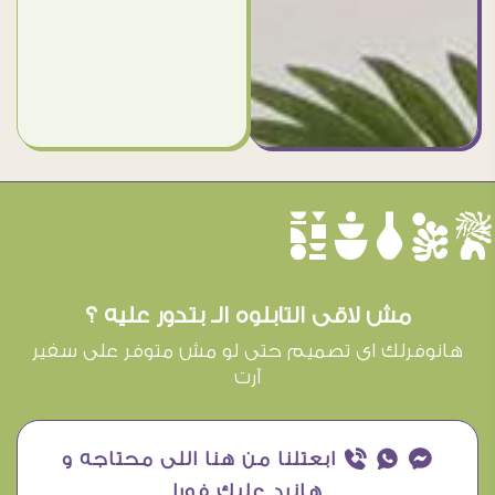
èûôçê
مش لاقى التابلوه الـ بتدور عليه ؟
هانوفرلك اى تصميم حتى لو مش متوفر على سفير
آرت
¥ ₧ ƒ ابعتلنا من هنا اللى محتاجه و
هانرد عليك فورا