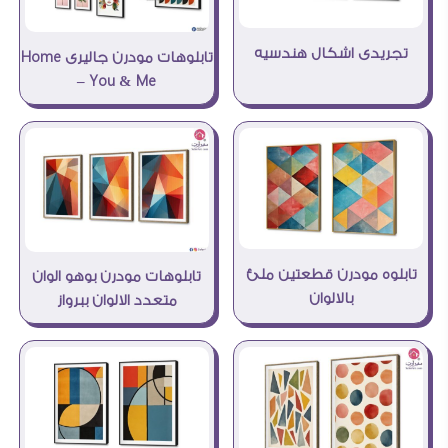
تجريدى اشكال هندسيه
تابلوهات مودرن جاليرى Home
– You & Me
تابلوه مودرن قطعتين ملئ
تابلوهات مودرن بوهو الوان
بالالوان
متعدد الالوان ببرواز