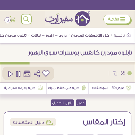
ÿ
القائمة
0
/
كل التابلوهات المودرن
/
ورود - زهور - نباتات
/
تابلوه مودرن ك
الرئيسية
تابلوه مودرن كانفس بوسترات سوق الزهور
كود
SA91649
|
4
مميز
يقبل التعديل
إختار المقاس
í
دليل المقاسات