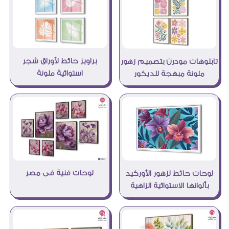
براويز حائط لأوراق شجر
تابلوهات مودرن بتصميم زهور
استوائية ملونة
ملونة مبهجة للديكور
لوحات فنية فى مصر
لوحات حائط لزهور الأوركيد
بألوانها الاستوائية الزاهية