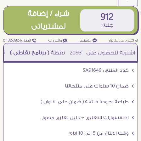
شراء / إضافة
912
جنيه
لمشترياتى
او اشترى عن طريق
¥ ماسنجر
₧ واتس اب
ƒ اتصل 01158589856
2093
نقطة
( برنامج نقاطى )
à خصم 5% للعملاء الجدد à شحن مجانى عند الشراء ب 4000 جنيه à
Ö كود المنتج : SA91649
Ö ضمان 10 سنوات على منتجاتنا
Ö طباعة بجودة فائقة ( ضمان على الالوان )
Ö اكسسوارات التعليق + دليل تعليق مصور
Ö وقت الانتاج من 5 الى 10 ايام