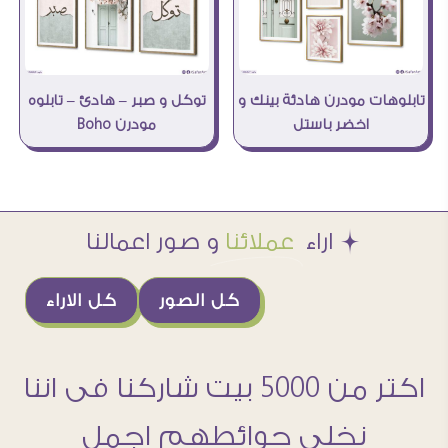
توكل و صبر – هادئ – تابلوه
تابلوهات مودرن هادئة بينك و
مودرن Boho
اخضر باستل
Æ اراء
عملائنا
و صور اعمالنا
كل الصور
كل الاراء
اكتر من 5000 بيت شاركنا فى اننا
نخلى حوائطهم اجمل