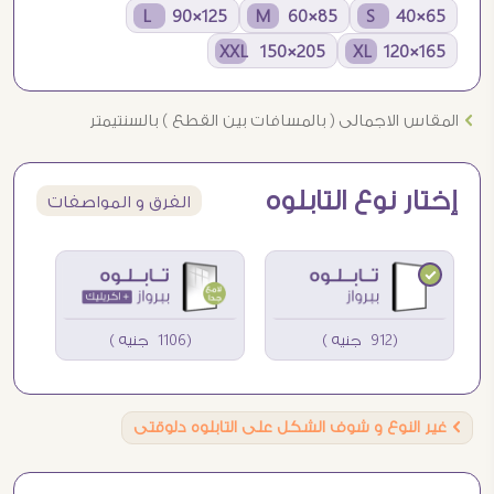
125×90 L
85×60 M
65×40 S
205×150 XXL
165×120 XL
Ö
المقاس الاجمالى ( بالمسافات بين القطع ) بالسنتيمتر
إختار نوع التابلوه
الفرق و المواصفات
(912 جنيه )
(1106 جنيه )
Ö
غير النوع و شوف الشكل على التابلوه دلوقتى