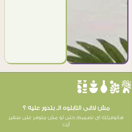
èûôçê
مش لاقى التابلوه الـ بتدور عليه ؟
هانوفرلك اى تصميم حتى لو مش متوفر على سفير
آرت