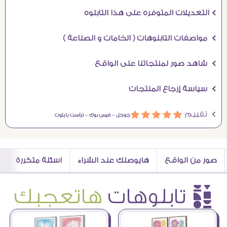
Ö التعديلات المتوفره على هذا التابلوه
Ö مواصفات التابلوهات ( الخامات و الصناعة )
Ö شاهد صور لمنتجاتنا على الواقع
Ö سياسة إرجاع المنتجات
Ö تقييم
ááááá
جوجل –
فيس بوك –
تراست بايلوت
صور من الواقع
هايوصلك عند الشراء
اسئلة متكررة
è تابلوهات
هاتعجبك