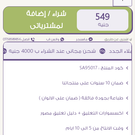
شراء / إضافة
549
جنيه
لمشترياتى
او اشترى عن طريق
¥ ماسنجر
₧ واتس اب
ƒ اتصل 01158589856
خصم نق
Ö كود المنتج : SA95017
Ö ضمان 10 سنوات على منتجاتنا
Ö طباعة بجودة فائقة ( ضمان على الالوان )
Ö اكسسوارات التعليق + دليل تعليق مصور
Ö وقت الانتاج من 5 الى 10 ايام