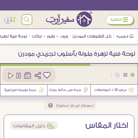
ÿ
القائمة
0
/
كل التابلوهات المودرن
/
ورود - زهور - نباتات
/
لوحة فنية لزهر
الرئيسية
لوحة فنية لزهرة ملونة بأسلوب تجريدي مودرن
كود
SA95017
|
2
( مسطح غير بارز ) مطبوع
اختار المقاس
í
دليل المقاسات