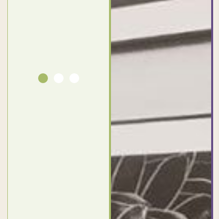
Abdlraouf
القاهرة -
Ahmed
مصر
Elassi
بورسعيد
- مصر