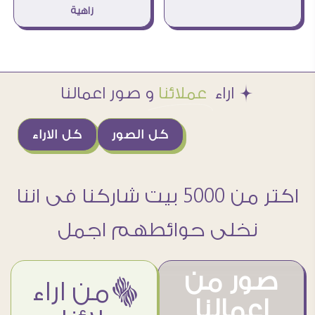
زاهية
Æ اراء
عملائنا
و صور اعمالنا
كل الصور
كل الاراء
اكتر من 5000 بيت شاركنا فى اننا
نخلى حوائطهم اجمل
صور من
ëمن اراء
اعمالنا