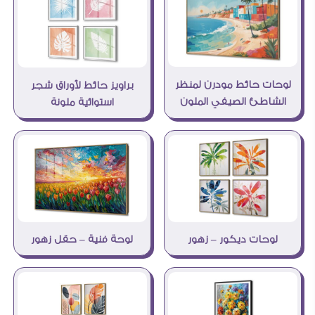
لوحات حائط مودرن لمنظر
براويز حائط لأوراق شجر
الشاطئ الصيفي الملون
استوائية ملونة
لوحات ديكور – زهور
لوحة فنية – حقل زهور