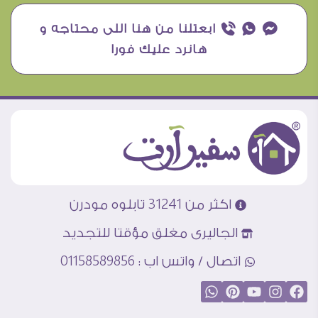
¥ ₧ ƒ ابعتلنا من هنا اللى محتاجه و
هانرد عليك فورا
اكثر من 31241 تابلوه مودرن
الجاليرى مغلق مؤقتا للتجديد
اتصال / واتس اب : 01158589856