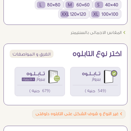
80×80 L
60×60 M
40×40 S
120×120 XXL
100×100 XL
Ö
المقاس الاجمالى بالسنتيمتر
اختر نوع التابلوه
الفرق و المواصفات
(549 جنيه )
(679 جنيه )
Ö
غير النوع و شوف الشكل على التابلوه دلوقتى