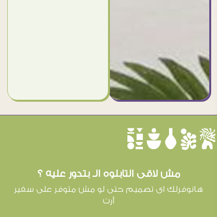
èûôçê
مش لاقى التابلوه الـ بتدور عليه ؟
هانوفرلك اى تصميم حتى لو مش متوفر على سفير
آرت