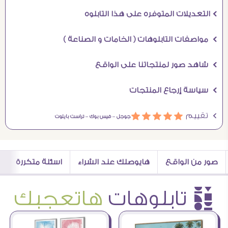
Ö التعديلات المتوفره على هذا التابلوه
Ö مواصفات التابلوهات ( الخامات و الصناعة )
Ö شاهد صور لمنتجاتنا على الواقع
Ö سياسة إرجاع المنتجات
Ö تقييم
ááááá
جوجل –
فيس بوك –
تراست بايلوت
صور من الواقع
هايوصلك عند الشراء
اسئلة متكررة
è تابلوهات
هاتعجبك