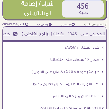
شراء / إضافة
456
جنيه
لمشترياتى
او اشترى عن طريق
¥ ماسنجر
₧ واتس اب
ƒ اتصل 01158589856
1046
نقطة
( برنامج نقاطى )
à خصم 5% للعملاء الجدد à شحن مجانى عند الشراء ب 4000 جنيه à
Ö كود المنتج : SA35617
Ö ضمان 10 سنوات على منتجاتنا
Ö طباعة بجودة فائقة ( ضمان على الالوان )
Ö اكسسوارات التعليق + دليل تعليق مصور
Ö وقت الانتاج من 5 الى 10 ايام
Ö التعديلات المتوفره على هذا التابلوه