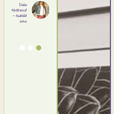
اهم
Dalia
Abdlraouf
القاهرة -
Ahmed
مصر
Elassi
بورسعيد
- مصر