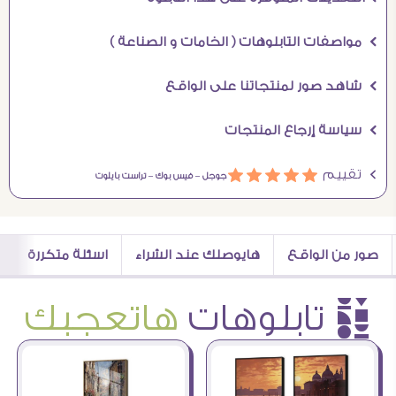
Ö مواصفات التابلوهات ( الخامات و الصناعة )
Ö شاهد صور لمنتجاتنا على الواقع
Ö سياسة إرجاع المنتجات
Ö تقييم
ááááá
جوجل –
فيس بوك –
تراست بايلوت
صور من الواقع
هايوصلك عند الشراء
اسئلة متكررة
è تابلوهات
هاتعجبك