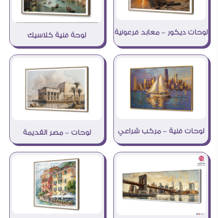
لوحات ديكور – معابد فرعونية
لوحة فنية كلاسيك
لوحات فنية – مركب شراعي
لوحات – مصر القديمة