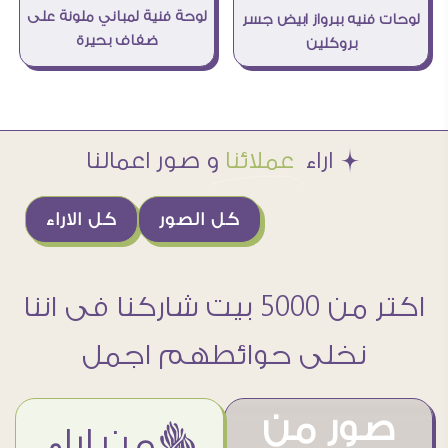
لوحة فنية لمباني ملونة على
لوحات فنيه ببرواز ابيض جسر
ضفاف بحيرة
بروكلين
Æ اراء
عملائنا
و صور اعمالنا
كل الصور
كل الاراء
اكتر من 5000 بيت شاركنا فى اننا
نخلى حوائطهم اجمل
صور من
ëمن اراء