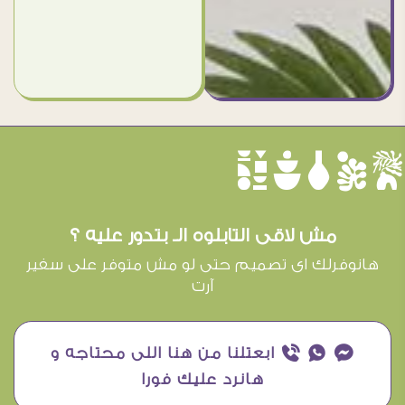
èûôçê
مش لاقى التابلوه الـ بتدور عليه ؟
هانوفرلك اى تصميم حتى لو مش متوفر على سفير
آرت
¥ ₧ ƒ ابعتلنا من هنا اللى محتاجه و
هانرد عليك فورا