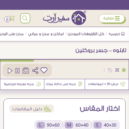
ÿ
القائمة
0
/
كل التابلوهات المودرن
/
اماكن و مدن و مباني
/
مدن على البحر
الرئيسية
تابلوه – جسر بروكلين
كود
SA35617
|
2
اختار المقاس
í
دليل المقاسات
60×90 L
40×60 M
30×40 S