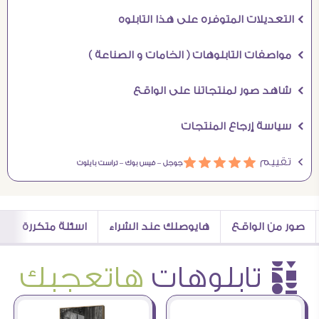
Ö التعديلات المتوفره على هذا التابلوه
Ö مواصفات التابلوهات ( الخامات و الصناعة )
Ö شاهد صور لمنتجاتنا على الواقع
Ö سياسة إرجاع المنتجات
Ö تقييم
ááááá
جوجل –
فيس بوك –
تراست بايلوت
صور من الواقع
هايوصلك عند الشراء
اسئلة متكررة
è تابلوهات
هاتعجبك