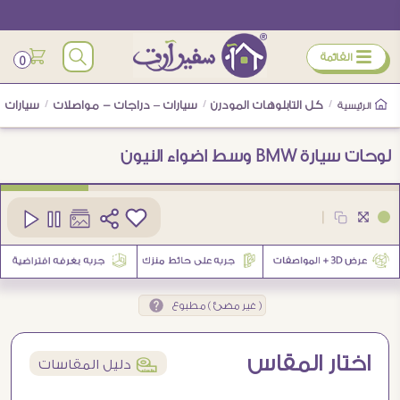
ÿ
القائمة
0
/
كل التابلوهات المودرن
/
سيارات – دراجات - مواصلات
/
سيارات
/
الرئيسية
لوحات سيارة BMW وسط اضواء النيون
كود
SA89360
|
1
( غير مضئ ) مطبوع
اختار المقاس
í
دليل المقاسات