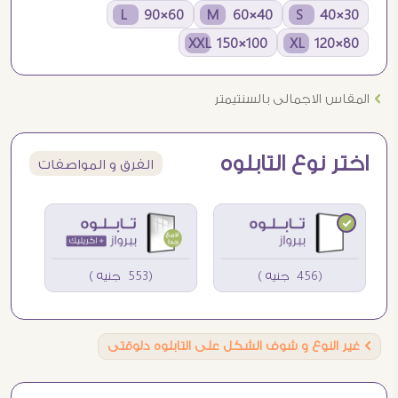
60×90 L
40×60 M
30×40 S
100×150 XXL
80×120 XL
Ö
المقاس الاجمالى بالسنتيمتر
اختر نوع التابلوه
الفرق و المواصفات
(456 جنيه )
(553 جنيه )
Ö
غير النوع و شوف الشكل على التابلوه دلوقتى