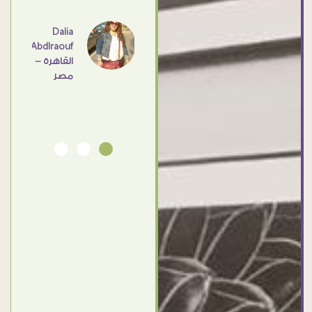
عامل
اهم
Dalia
Abdlraouf
القاهرة -
Ahmed
مصر
Elassi
بورسعيد
- مصر