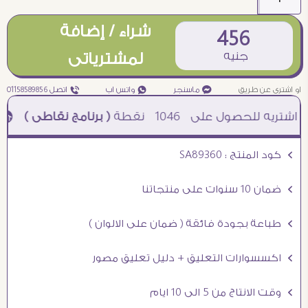
شراء / إضافة
456
جنيه
لمشترياتى
او اشترى عن طريق
¥ ماسنجر
₧ واتس اب
ƒ اتصل 01158589856
1046
نقطة
( برنامج نقاطى )
à خصم 5% للعملاء الجدد à شحن مجانى عند الشراء ب 4000 جنيه à
Ö كود المنتج : SA89360
Ö ضمان 10 سنوات على منتجاتنا
Ö طباعة بجودة فائقة ( ضمان على الالوان )
Ö اكسسوارات التعليق + دليل تعليق مصور
Ö وقت الانتاج من 5 الى 10 ايام