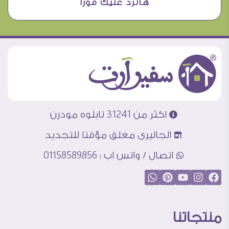
هانرد عليك فورا
اكثر من 31241 تابلوه مودرن
الجاليرى مغلق مؤقتا للتجديد
اتصال / واتس اب : 01158589856
منتجاتنا