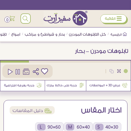
ÿ
القائمة
0
/
كل التابلوهات المودرن
/
بحار و شواطئ و مراكب
/
امواج
/
تابل
الرئيسية
تابلوهات مودرن – بحار
كود
SA29889
|
8
اختار المقاس
í
دليل المقاسات
60×90 L
40×60 M
30×40 S