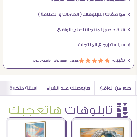
Ö مواصفات التابلوهات ( الخامات و الصناعة )
Ö شاهد صور لمنتجاتنا على الواقع
Ö سياسة إرجاع المنتجات
Ö تقييم
ááááá
جوجل –
فيس بوك –
تراست بايلوت
صور من الواقع
هايوصلك عند الشراء
اسئلة متكررة
è تابلوهات
هاتعجبك