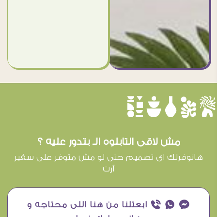
èûôçê
مش لاقى التابلوه الـ بتدور عليه ؟
هانوفرلك اى تصميم حتى لو مش متوفر على سفير
آرت
¥ ₧ ƒ ابعتلنا من هنا اللى محتاجه و