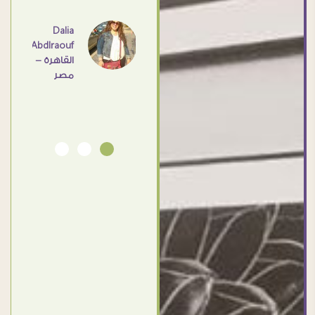
عامل
اهم
Dalia
Abdlraouf
القاهرة -
Ahmed
مصر
Elassi
بورسعيد
- مصر