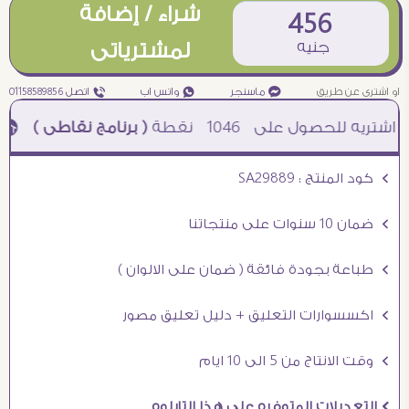
شراء / إضافة
456
جنيه
لمشترياتى
او اشترى عن طريق
¥ ماسنجر
₧ واتس اب
ƒ اتصل 01158589856
1046
نقطة
( برنامج نقاطى )
à خصم 5% للعملاء الجدد à شحن مجانى عند الشراء ب 4000 جنيه à
Ö كود المنتج : SA29889
Ö ضمان 10 سنوات على منتجاتنا
Ö طباعة بجودة فائقة ( ضمان على الالوان )
Ö اكسسوارات التعليق + دليل تعليق مصور
Ö وقت الانتاج من 5 الى 10 ايام
Ö التعديلات المتوفره على هذا التابلوه