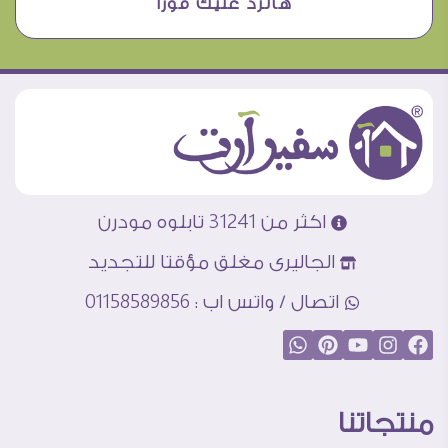
هانرد عليك فورا
اكثر من 31241 تابلوه مودرن
الجاليرى مغلق مؤقتا للتجديد
اتصال / واتس اب : 01158589856
منتجاتنا