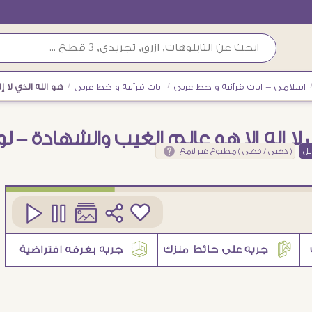
اسلامى - ايات قرآنية و خط عربى
/
ايات قرآنية و خط عربى
/
هو الله الذي لا 
 لا إله إلا هو عالم الغيب والشهادة – ل
يل
( ذهبى / فضى ) مطبوع غير لامع
كود
SA75279
6