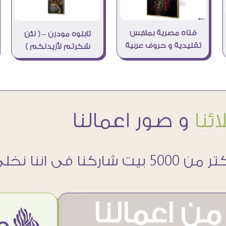
فتاه مصرية بملابس
تابلوه مودرن – ( لئن
تقليدية و حروف عربية
شكرتم لأزيدنكم )
ئنا
و صور اعمالنا
 5000 بيت شاركنا فى اننا نخلى حوائطهم اجمل
ن اعمالنا
ëمن اراء عملائنا