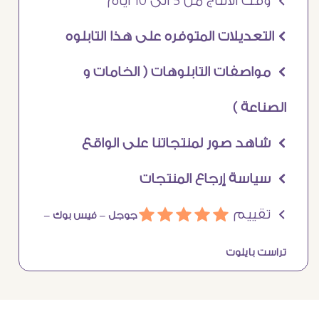
Ö وقت الانتاج من 5 الى 10 ايام
Ö التعديلات المتوفره على هذا التابلوه
Ö مواصفات التابلوهات ( الخامات و
الصناعة )
Ö شاهد صور لمنتجاتنا على الواقع
Ö سياسة إرجاع المنتجات
Ö تقييم
ááááá
جوجل –
فيس بوك –
تراست بايلوت