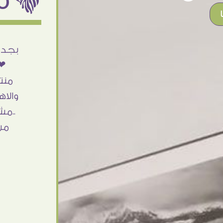
أنا استلمت حاجتى وطلعوا بجد ما شاء الله
بجد 
تحفة .. الشغل أكتر من رائع والالتزام والزوق
❤❤
والصبر فى التعامل بجد مفيش كلام وده
منت
مش أول تعامل ليا مع سفير ارت وأكيد ان
والاه
شاء الله مش أخر تعامل بشكركم على
..مش
الحاجات جدا جدا
من
Doaa Elsayd
القاهرة - مصر