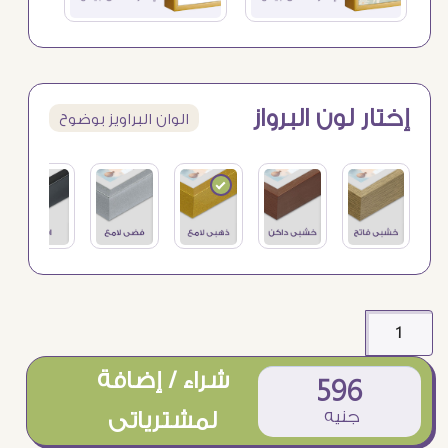
إختار لون البرواز
الوان البراويز بوضوح
شراء / إضافة
596
جنيه
لمشترياتى