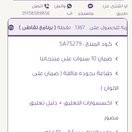
او اشترى عن
¥
₧ واتس
ƒ اتصل
طريق
ماسنجر
اب
01158589856
1367
نقطة
( برنامج نقاطى )
à خصم 5% للعملاء الجدد à شحن مجانى عند الشراء ب 4000 جنيه à
Ö كود المنتج : SA75279
Ö ضمان 10 سنوات على منتجاتنا
Ö طباعة بجودة فائقة ( ضمان على
الالوان )
Ö اكسسوارات التعليق + دليل تعليق
مصور