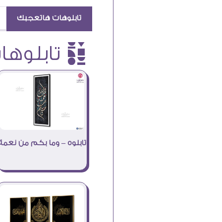
تابلوهات هاتعجبك
è تابلوهات
تابلوه – وما بكم من نعمة