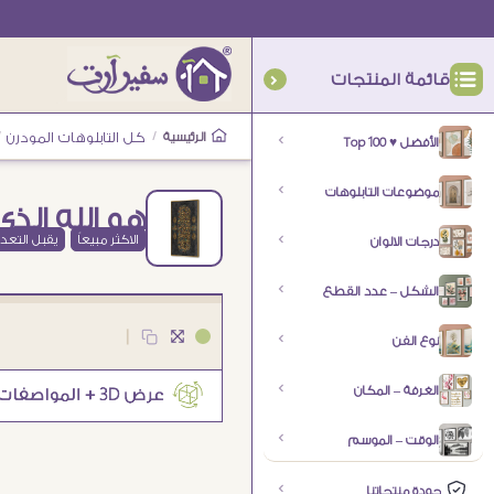
قائمة المنتجات
الرئيسية
/
كل التابلوهات المودرن
/
الأفضل ♥ Top 100
موضوعات التابلوهات
هو الله الذي
الاكثر مبيعاً
يقبل التعد
درجات الالوان
الشكل – عدد القطع
|
نوع الفن
الغرفة – المكان
الوقت – الموسم
جودة منتجاتنا