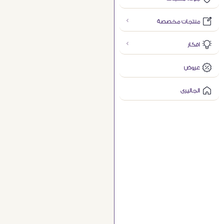
منتجات مخصصة
افكار
عروض
الجاليرى