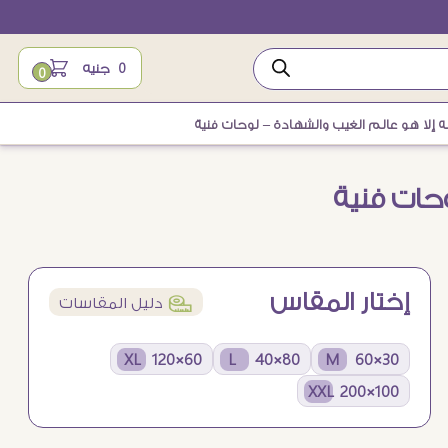
0
جنيه
0
إله إلا هو عالم الغيب والشهادة – لوحات فنية
وحات فنية
إختار المقاس
í
دليل المقاسات
60×120 XL
80×40 L
30×60 M
100×200 XXL