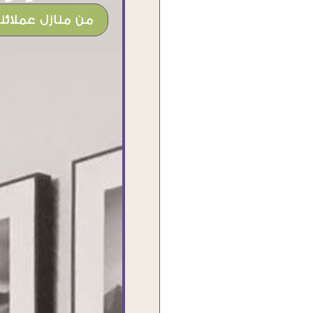
من منازل عملائنا
شغل جميل وخامات رائعه وموقع فوق
الرائع قدرت منه اني اختار التابلوهات
واركبها علي المكان بشكل مطابق جدا
للحقيقه واهتمامهم بالتفاصيل والتغليف
وإرضاء العميل والخامات والتقفيل وسرعة
التوصيل. بصراحه وبمنتهي الأمانه مكسب
كبير لاي حد يتعامل معاهم
Ahmed Elassi
بورسعيد - مصر