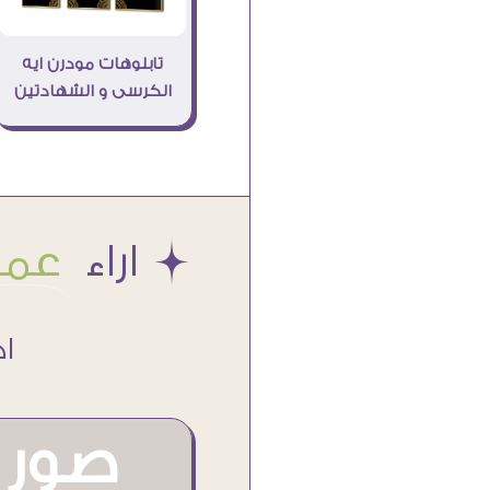
تابلوهات مودرن ايه
الكرسى و الشهادتين
Æ اراء
عملا
اكتر من
صور م