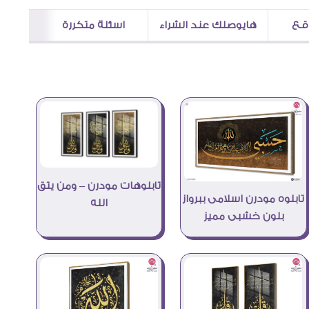
اقع
هايوصلك عند الشراء
اسئلة متكررة
تابلوهات مودرن – ومن يتق
تابلوه مودرن اسلامى ببرواز
الله
بلون خشبى مميز