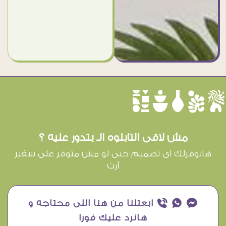
èûôçê
مش لاقى التابلوه الـ بتدور عليه ؟
هانوفرلك اى تصميم حتى لو مش متوفر على سفير
آرت
¥ ₧ ƒ ابعتلنا من هنا اللى محتاجه و
هانرد عليك فورا