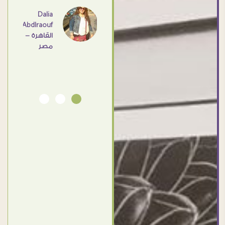
اهم
Dalia
Abdlraouf
القاهرة -
Ahmed
مصر
Elassi
بورسعيد
- مصر