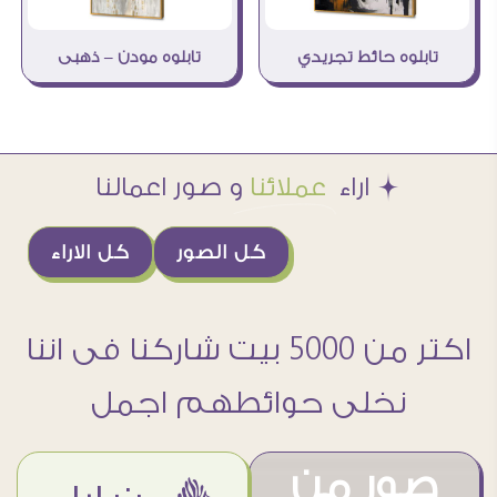
تابلوه حائط تجريدي
تابلوه مودن – ذهبى
Æ اراء
عملائنا
و صور اعمالنا
كل الصور
كل الاراء
اكتر من 5000 بيت شاركنا فى اننا
نخلى حوائطهم اجمل
صور من