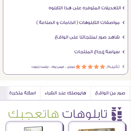
Ö التعديلات المتوفره على هذا التابلوه
Ö مواصفات التابلوهات ( الخامات و الصناعة )
Ö شاهد صور لمنتجاتنا على الواقع
Ö سياسة إرجاع المنتجات
Ö تقييم
ááááá
جوجل –
فيس بوك –
تراست بايلوت
صور من الواقع
هايوصلك عند الشراء
اسئلة متكررة
è تابلوهات
هاتعجبك