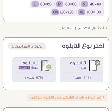
80×80 L
60×60 M
40×40 S
120×120 XXL
100×100 XL
Ö
المقاس الاجمالى بالسنتيمتر
اختر نوع التابلوه
الفرق و المواصفات
(549 جنيه )
(679 جنيه )
Ö
غير النوع و شوف الشكل على التابلوه دلوقتى