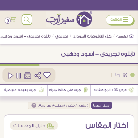
ÿ
القائمة
0
/
كل التابلوهات المودرن
/
تجريدي
/
تابلوه تجريدى – اسود وذهبى
الرئيسية
تابلوه تجريدى – اسود وذهبى
كود
SA21954
|
13
الاكثر مبيعاً
( ذهبى / فضى ) مطبوع غير لامع
اختار المقاس
í
دليل المقاسات