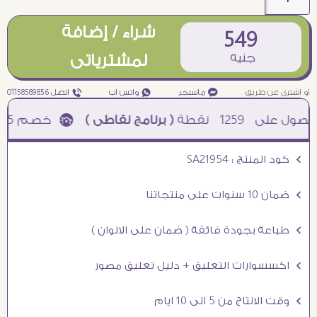
شراء / إضافة
549
جنيه
لمشترياتى
او اشترى عن طريق
¥ ماسنجر
₧ واتس اب
ƒ اتصل 01158589856
1259
نقطة
( برنامج نقاطى )
à خصم 5% للعملاء الجدد à شحن مجانى عند الشراء ب 4000 جنيه à
Ö كود المنتج : SA21954
Ö ضمان 10 سنوات على منتجاتنا
Ö طباعة بجودة فائقة ( ضمان على الالوان )
Ö اكسسوارات التعليق + دليل تعليق مصور
Ö وقت الانتاج من 5 الى 10 ايام