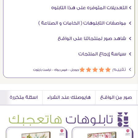
Ö التعديلات المتوفره على هذا التابلوه
Ö مواصفات التابلوهات ( الخامات و الصناعة )
Ö شاهد صور لمنتجاتنا على الواقع
Ö سياسة إرجاع المنتجات
Ö تقييم
ááááá
جوجل –
فيس بوك –
تراست بايلوت
صور من الواقع
هايوصلك عند الشراء
اسئلة متكررة
è تابلوهات
هاتعجبك