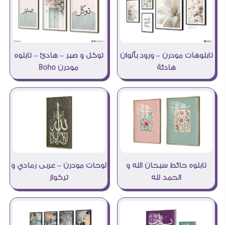
تابلوهات مودرن – ورود بألوان
توكل و صبر – هادئ – تابلوه
هادئة
مودرن Boho
لوحات مودرن – عربى رمادي و
تابلوه حائط سبحان الله و
تركواز
الحمد لله