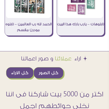
الحمد لله رب العالمين – تابلوه
تابلوهات – يارب بارك هذا البيت
مودرن مقسم
Æ اراء
عملائنا
و صور اعمالنا
كل الصور
كل الاراء
اكتر من 5000 بيت شاركنا فى اننا
نخلى حوائطهم اجمل