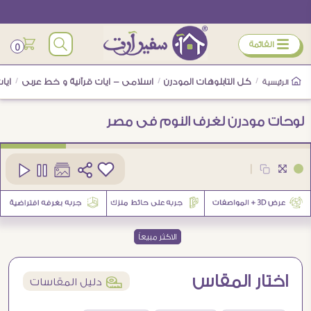
ÿ
القائمة
0
/
كل التابلوهات المودرن
/
اسلامى - ايات قرآنية و خط عربى
/
ايا
الرئيسية
لوحات مودرن لغرف النوم فى مصر
كود
SA6487
|
9
الاكثر مبيعاً
اختار المقاس
í
دليل المقاسات