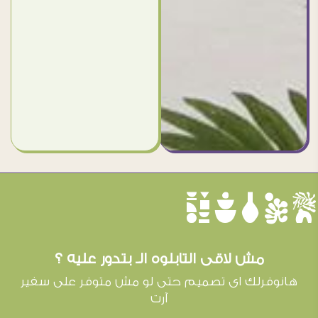
èûôçê
مش لاقى التابلوه الـ بتدور عليه ؟
هانوفرلك اى تصميم حتى لو مش متوفر على سفير
آرت