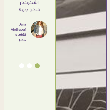
Elsayd
 كبير
اشكركم
القاهرة
ي حد
شكرا جزيلا
- مصر
عامل
اهم
Dalia
Abdlraouf
القاهرة -
Ahmed
مصر
Elassi
بورسعيد
- مصر