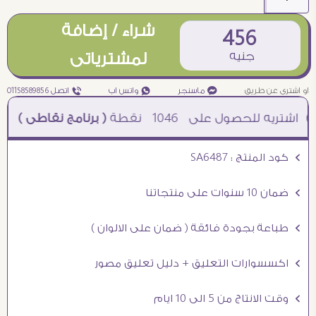
شراء / إضافة
456
جنيه
لمشترياتى
او اشترى عن طريق
¥ ماسنجر
₧ واتس اب
ƒ اتصل 01158589856
1046
نقطة
( برنامج نقاطى )
à خصم 5% للعملاء الجدد à شحن مجانى عند الشراء ب 4000 جنيه à
Ö كود المنتج : SA6487
Ö ضمان 10 سنوات على منتجاتنا
Ö طباعة بجودة فائقة ( ضمان على الالوان )
Ö اكسسوارات التعليق + دليل تعليق مصور
Ö وقت الانتاج من 5 الى 10 ايام