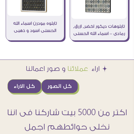
تابلوه مودرن اسماء الله
تابلوهات ديكور اخضر, ازرق,
الحسنى اسود و ذهبى
رمادى – اسماء الله الحسنى
Æ اراء
عملائنا
و صور اعمالنا
كل الصور
كل الاراء
اكتر من 5000 بيت شاركنا فى اننا
نخلى حوائطهم اجمل