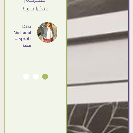
 كبير
اشكركم
القاهرة
ي حد
شكرا جزيلا
- مصر
عامل
اهم
Dalia
Abdlraouf
القاهرة -
Ahmed
مصر
Elassi
بورسعيد
- مصر