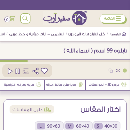
ÿ
القائمة
0
/
كل التابلوهات المودرن
/
اسلامى - ايات قرآنية و خط عربى
/
اسم
الرئيسية
تابلوه 99 اسم ( اسماء الله )
كود
SA87117
|
1
اختار المقاس
í
دليل المقاسات
60×90 L
40×60 M
30×40 S