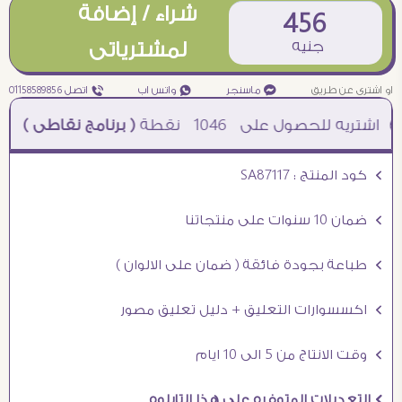
شراء / إضافة
456
جنيه
لمشترياتى
او اشترى عن طريق
¥ ماسنجر
₧ واتس اب
ƒ اتصل 01158589856
1046
نقطة
( برنامج نقاطى )
à خصم 5% للعملاء الجدد à شحن مجانى عند الشراء ب 4000 جنيه à
Ö كود المنتج : SA87117
Ö ضمان 10 سنوات على منتجاتنا
Ö طباعة بجودة فائقة ( ضمان على الالوان )
Ö اكسسوارات التعليق + دليل تعليق مصور
Ö وقت الانتاج من 5 الى 10 ايام
Ö التعديلات المتوفره على هذا التابلوه