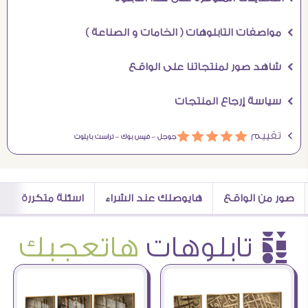
Ö مواصفات التابلوهات ( الخامات و الصناعة )
Ö شاهد صور لمنتجاتنا على الواقع
Ö سياسة إرجاع المنتجات
Ö تقييم
ááááá
جوجل –
فيس بوك –
تراست بايلوت
صور من الواقع
هايوصلك عند الشراء
اسئلة متكررة
è تابلوهات
هاتعجبك