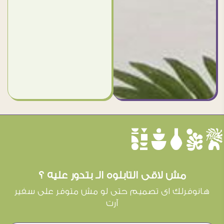
èûôçê
مش لاقى التابلوه الـ بتدور عليه ؟
هانوفرلك اى تصميم حتى لو مش متوفر على سفير
آرت