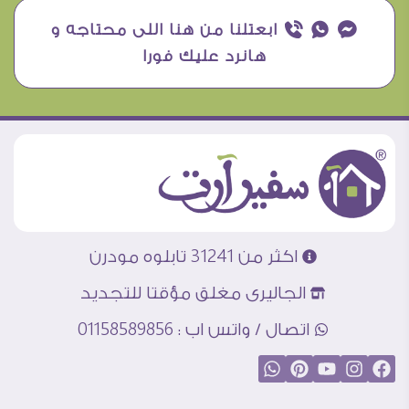
¥ ₧ ƒ ابعتلنا من هنا اللى محتاجه و
هانرد عليك فورا
اكثر من 31241 تابلوه مودرن
الجاليرى مغلق مؤقتا للتجديد
اتصال / واتس اب : 01158589856