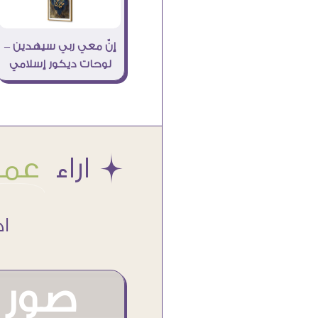
إنّ معي ربي سيهدين –
لوحات ديكور إسلامي
Æ اراء
عملا
اكتر من
صور م