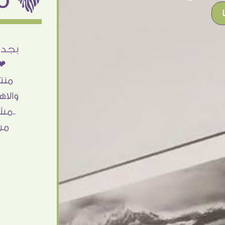
أنا استلمت حاجتى وطلعوا بجد ما شاء الله
بجد 
تحفة .. الشغل أكتر من رائع والالتزام والزوق
❤❤
والصبر فى التعامل بجد مفيش كلام وده
منت
مش أول تعامل ليا مع سفير ارت وأكيد ان
والاه
شاء الله مش أخر تعامل بشكركم على
..مش
الحاجات جدا جدا
من
Doaa Elsayd
القاهرة - مصر