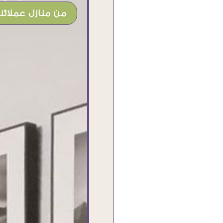
من منازل عملائنا
شغل جميل وخامات رائعه وموقع فوق
الرائع قدرت منه اني اختار التابلوهات
واركبها علي المكان بشكل مطابق جدا
للحقيقه واهتمامهم بالتفاصيل والتغليف
وإرضاء العميل والخامات والتقفيل وسرعة
التوصيل. بصراحه وبمنتهي الأمانه مكسب
كبير لاي حد يتعامل معاهم
Ahmed Elassi
بورسعيد - مصر