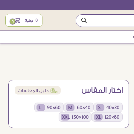
0
جنيه
0
اختار المقاس
í
دليل المقاسات
60×90 L
40×60 M
30×40 S
100×150 XXL
80×120 XL