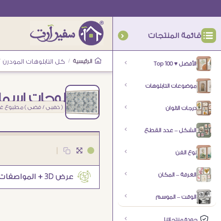
قائمة المنتجات
الرئيسية
/
كل التابلوهات المودرن
/
الأفضل ♥ Top 100
موضوعات التابلوهات
لوحات اسماء
( ذهبى / فضى ) مطبوع غي
درجات الالوان
الشكل – عدد القطع
|
نوع الفن
الغرفة – المكان
الوقت – الموسم
جودة منتجاتنا