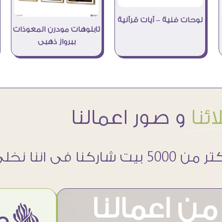
لوحات فنية – آيات قرآنية
تابلوهات مودرن المعوذات
ببرواز ذهبى
ئنا
و صور اعمالنا
 5000 بيت شاركنا فى اننا نخلى حوائطهم اجمل
ن اعمالنا
ëمن اراء عملائنا