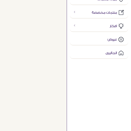
منتجات مخصصة
افكار
عروض
الجاليرى