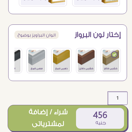
إختار لون البرواز
الوان البراويز بوضوح
شراء / إضافة
456
جنيه
لمشترياتى