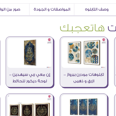
وصف التابلوه
المواصفات و الجودة
صور من الو
هاتعجبك
تابلوهات مودرن ببرواز –
إن معي ربي سيهدين –
ازرق و ذهبى
لوحة ديكور للحائط