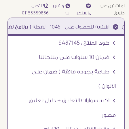
او اشترى عن
¥
₧ واتس
ƒ اتصل
طريق
ماسنجر
اب
01158589856
1046
نقطة
( برنامج نقاطى )
à خصم 5% للعملاء الجدد à شحن مجانى عند الشراء ب 4000 جنيه à
Ö كود المنتج : SA87145
Ö ضمان 10 سنوات على منتجاتنا
Ö طباعة بجودة فائقة ( ضمان على
الالوان )
Ö اكسسوارات التعليق + دليل تعليق
مصور