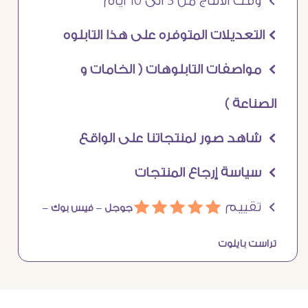
Ö وقت الانتاج من 5 الى 10 ايام
Ö التعديلات المتوفره على هذا التابلوه
Ö مواصفات التابلوهات ( الخامات و
الصناعة )
Ö شاهد صور لمنتجاتنا على الواقع
Ö سياسة إرجاع المنتجات
Ö تقييم
ááááá
جوجل –
فيس بوك –
تراست بايلوت