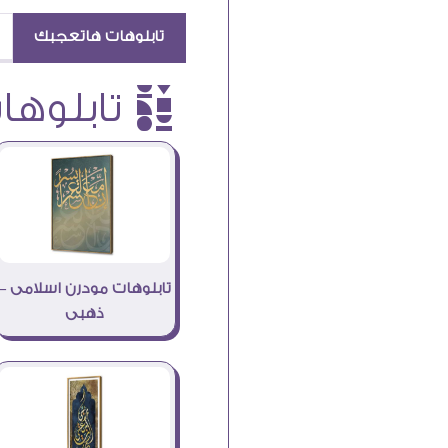
تابلوهات هاتعجبك
è تابلوهات
تابلوهات مودرن اسلامى –
ذهبى