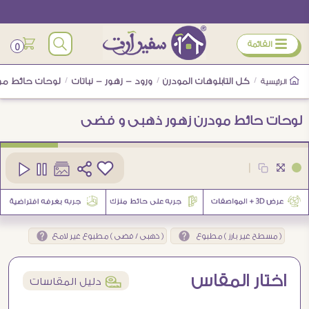
ÿ
القائمة
0
/
كل التابلوهات المودرن
/
ورود - زهور - نباتات
/
لوحات حائط مو
الرئيسية
لوحات حائط مودرن زهور ذهبى و فضى
كود
SA81015
|
4
( مسطح غير بارز ) مطبوع
( ذهبى / فضى ) مطبوع غير لامع
اختار المقاس
í
دليل المقاسات