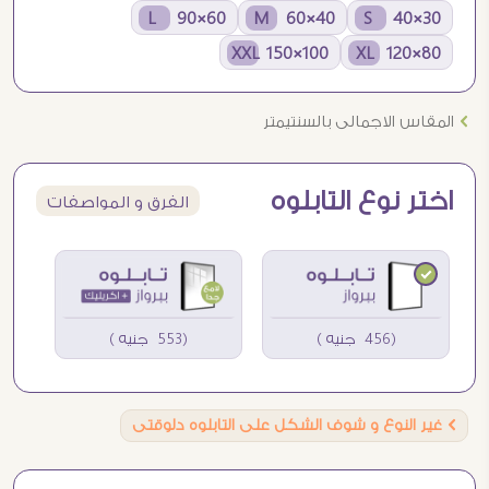
60×90 L
40×60 M
30×40 S
100×150 XXL
80×120 XL
Ö
المقاس الاجمالى بالسنتيمتر
اختر نوع التابلوه
الفرق و المواصفات
(456 جنيه )
(553 جنيه )
Ö
غير النوع و شوف الشكل على التابلوه دلوقتى