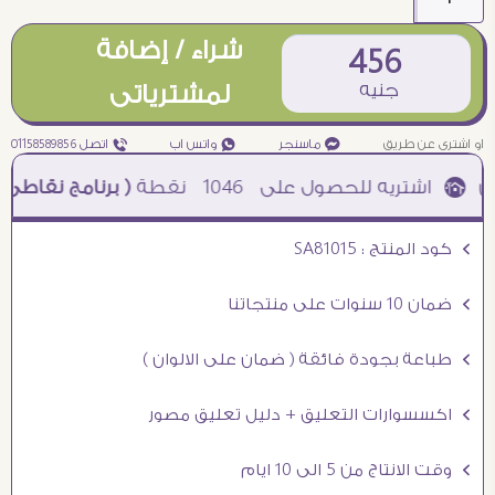
شراء / إضافة
456
جنيه
لمشترياتى
او اشترى عن طريق
¥ ماسنجر
₧ واتس اب
ƒ اتصل 01158589856
1046
نقطة
( برنامج نقاطى )
à خصم 5% للعملاء الجدد à شحن مجانى عند الشراء ب 4000 جنيه à
Ö كود المنتج : SA81015
Ö ضمان 10 سنوات على منتجاتنا
Ö طباعة بجودة فائقة ( ضمان على الالوان )
Ö اكسسوارات التعليق + دليل تعليق مصور
Ö وقت الانتاج من 5 الى 10 ايام