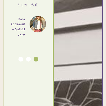
القاهرة
ي حد
شكرا جزيلا
- مصر
عامل
اهم
Dalia
Abdlraouf
القاهرة -
Ahmed
مصر
Elassi
بورسعيد
- مصر