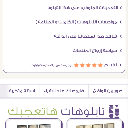
Ö التعديلات المتوفره على هذا التابلوه
Ö مواصفات التابلوهات ( الخامات و الصناعة )
Ö شاهد صور لمنتجاتنا على الواقع
Ö سياسة إرجاع المنتجات
Ö تقييم
ááááá
جوجل –
فيس بوك –
تراست بايلوت
صور من الواقع
هايوصلك عند الشراء
اسئلة متكررة
è تابلوهات
هاتعجبك