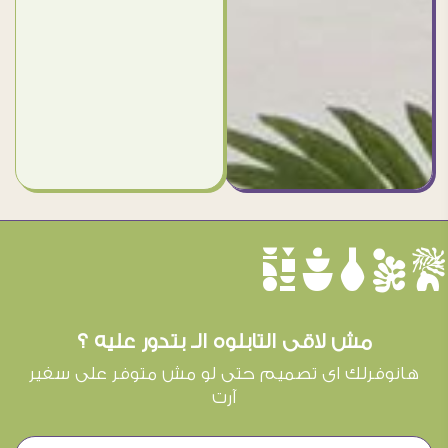
èûôçê
مش لاقى التابلوه الـ بتدور عليه ؟
هانوفرلك اى تصميم حتى لو مش متوفر على سفير
آرت