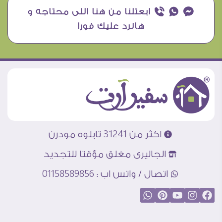
¥ ₧ ƒ ابعتلنا من هنا اللى محتاجه و
هانرد عليك فورا
اكثر من 31241 تابلوه مودرن
الجاليرى مغلق مؤقتا للتجديد
اتصال / واتس اب : 01158589856