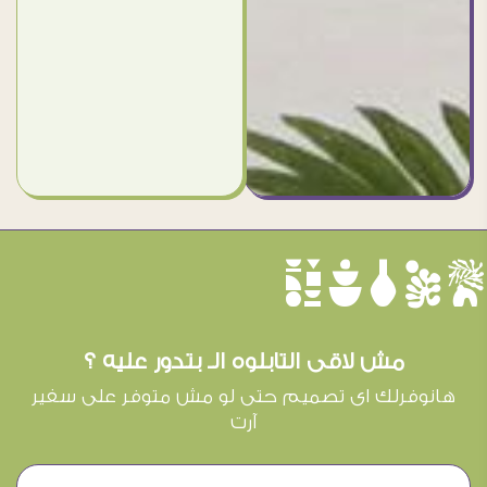
èûôçê
مش لاقى التابلوه الـ بتدور عليه ؟
هانوفرلك اى تصميم حتى لو مش متوفر على سفير
آرت