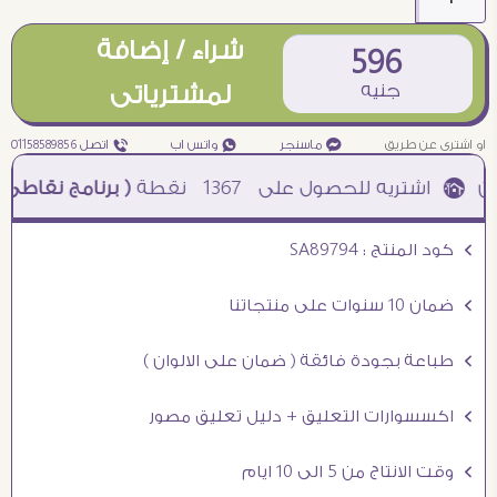
شراء / إضافة
596
جنيه
لمشترياتى
او اشترى عن طريق
¥ ماسنجر
₧ واتس اب
ƒ اتصل 01158589856
1367
نقطة
( برنامج نقاطى )
à خصم 5% للعملاء الجدد à شحن مجانى عند الشراء ب 4000 جنيه à
Ö كود المنتج : SA89794
Ö ضمان 10 سنوات على منتجاتنا
Ö طباعة بجودة فائقة ( ضمان على الالوان )
Ö اكسسوارات التعليق + دليل تعليق مصور
Ö وقت الانتاج من 5 الى 10 ايام