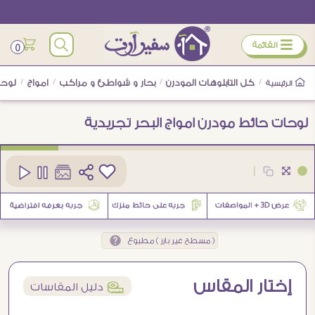
ÿ
القائمة
0
/
كل التابلوهات المودرن
/
بحار و شواطئ و مراكب
/
امواج
/
لوحا
الرئيسية
لوحات حائط مودرن امواج البحر تجريدية
كود
SA89794
|
2
( مسطح غير بارز ) مطبوع
إختار المقاس
í
دليل المقاسات