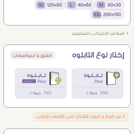
60×120 XL
80×40 L
30×60 M
100×200 XXL
Ö
المقاس الاجمالى بالسنتيمتر
إختار نوع التابلوه
الفرق و المواصفات
(596 جنيه )
(742 جنيه )
Ö
غير النوع و شوف الشكل على التابلوه دلوقتى