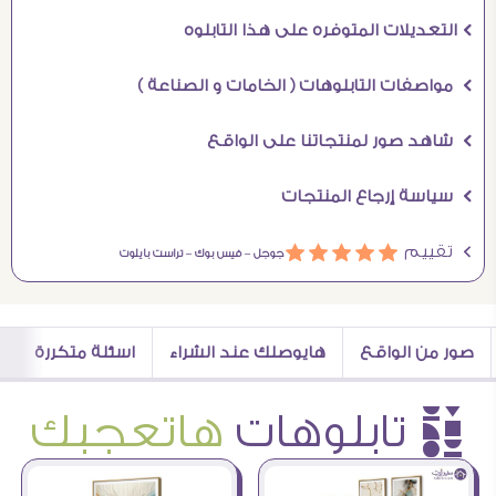
Ö التعديلات المتوفره على هذا التابلوه
Ö مواصفات التابلوهات ( الخامات و الصناعة )
Ö شاهد صور لمنتجاتنا على الواقع
Ö سياسة إرجاع المنتجات
Ö تقييم
ááááá
جوجل –
فيس بوك –
تراست بايلوت
صور من الواقع
هايوصلك عند الشراء
اسئلة متكررة
è تابلوهات
هاتعجبك