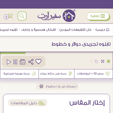
ÿ
القائمة
0
/
كل التابلوهات المودرن
/
اشكال هندسية و زخارف
/
تابلوه تجري
الرئيسية
تابلوه تجريدى دوائر و خطوط
كود
SA90363
|
2
( مسطح غير بارز ) مطبوع
إختار المقاس
í
دليل المقاسات