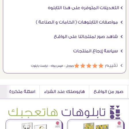
Ö التعديلات المتوفره على هذا التابلوه
Ö مواصفات التابلوهات ( الخامات و الصناعة )
Ö شاهد صور لمنتجاتنا على الواقع
Ö سياسة إرجاع المنتجات
Ö تقييم
ááááá
جوجل –
فيس بوك –
تراست بايلوت
صور من الواقع
هايوصلك عند الشراء
اسئلة متكررة
è تابلوهات
هاتعجبك