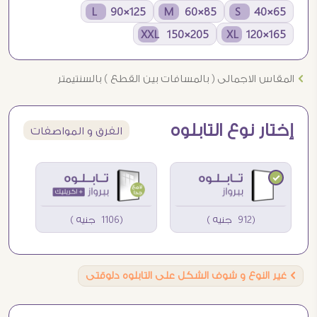
125×90 L
85×60 M
65×40 S
205×150 XXL
165×120 XL
Ö
المقاس الاجمالى ( بالمسافات بين القطع ) بالسنتيمتر
إختار نوع التابلوه
الفرق و المواصفات
(912 جنيه )
(1106 جنيه )
Ö
غير النوع و شوف الشكل على التابلوه دلوقتى