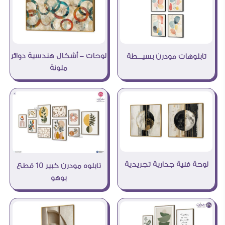
لوحات – أشكال هندسية دوائر
تابلوهات مودرن بسيـــطة
ملونة
لوحة فنية جدارية تجريدية
تابلوه مودرن كبير 10 قطع
بوهو