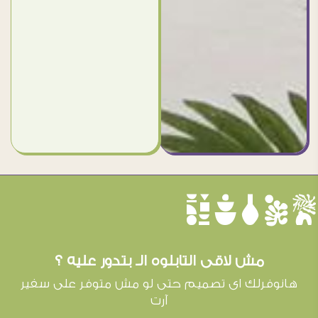
èûôçê
مش لاقى التابلوه الـ بتدور عليه ؟
هانوفرلك اى تصميم حتى لو مش متوفر على سفير
آرت