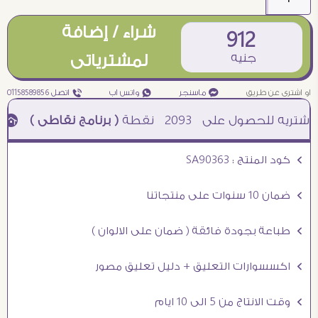
شراء / إضافة
912
جنيه
لمشترياتى
او اشترى عن طريق
¥ ماسنجر
₧ واتس اب
ƒ اتصل 01158589856
2093
نقطة
( برنامج نقاطى )
à خصم 5% للعملاء الجدد à شحن مجانى عند الشراء ب 4000 جنيه à
Ö كود المنتج : SA90363
Ö ضمان 10 سنوات على منتجاتنا
Ö طباعة بجودة فائقة ( ضمان على الالوان )
Ö اكسسوارات التعليق + دليل تعليق مصور
Ö وقت الانتاج من 5 الى 10 ايام