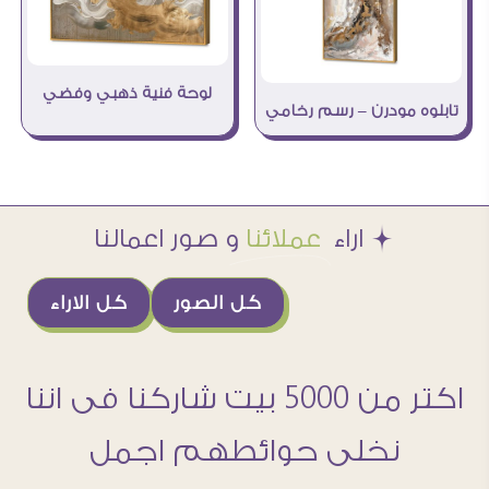
لوحة فنية ذهبي وفضي
تابلوه مودرن – رسم رخامي
Æ اراء
عملائنا
و صور اعمالنا
كل الصور
كل الاراء
اكتر من 5000 بيت شاركنا فى اننا
نخلى حوائطهم اجمل