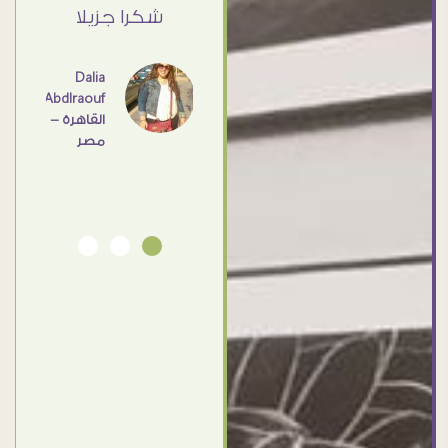
القاهرة
ي حد
شكرا جزيلا
- مصر
عامل
اهم
Dalia
Abdlraouf
القاهرة -
Ahmed
مصر
Elassi
بورسعيد
- مصر