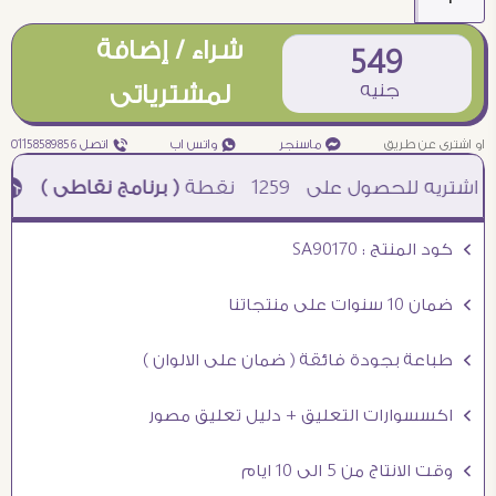
شراء / إضافة
549
جنيه
لمشترياتى
او اشترى عن طريق
¥ ماسنجر
₧ واتس اب
ƒ اتصل 01158589856
1259
نقطة
( برنامج نقاطى )
à خصم 5% للعملاء الجدد à شحن مجانى عند الشراء ب 4000 جنيه à
Ö كود المنتج : SA90170
Ö ضمان 10 سنوات على منتجاتنا
Ö طباعة بجودة فائقة ( ضمان على الالوان )
Ö اكسسوارات التعليق + دليل تعليق مصور
Ö وقت الانتاج من 5 الى 10 ايام