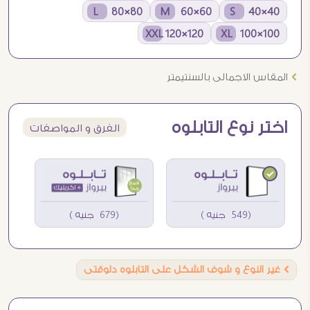
80×80 L
60×60 M
40×40 S
120×120 XXL
100×100 XL
Ö
المقاس الاجمالى بالسنتيمتر
اختر نوع التابلوه
الفرق و المواصفات
(549 جنيه )
(679 جنيه )
Ö
غير النوع و شوف الشكل على التابلوه دلوقتى