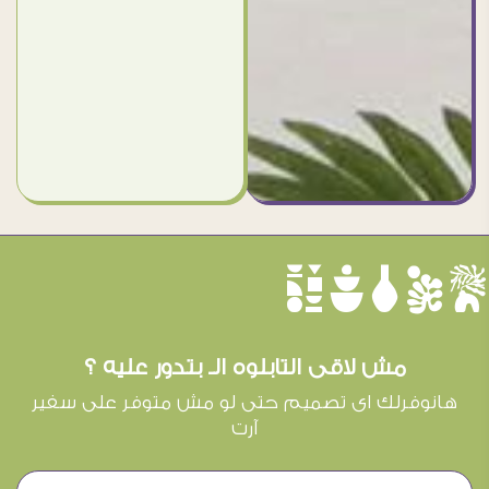
èûôçê
مش لاقى التابلوه الـ بتدور عليه ؟
هانوفرلك اى تصميم حتى لو مش متوفر على سفير
آرت