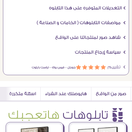
Ö التعديلات المتوفره على هذا التابلوه
Ö مواصفات التابلوهات ( الخامات و الصناعة )
Ö شاهد صور لمنتجاتنا على الواقع
Ö سياسة إرجاع المنتجات
Ö تقييم
ááááá
جوجل –
فيس بوك –
تراست بايلوت
صور من الواقع
هايوصلك عند الشراء
اسئلة متكررة
è تابلوهات
هاتعجبك