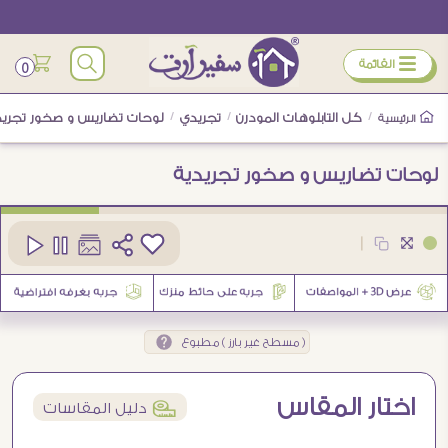
ÿ
القائمة
0
/
كل التابلوهات المودرن
/
تجريدي
/
لوحات تضاريس و صخور تجريد
الرئيسية
لوحات تضاريس و صخور تجريدية
كود
SA90170
|
1
( مسطح غير بارز ) مطبوع
اختار المقاس
í
دليل المقاسات