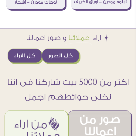
تابلوه مودرن – أوراق الخريف
لوحات مودرن – أشجار
Æ اراء
عملائنا
و صور اعمالنا
كل الصور
كل الاراء
اكتر من 5000 بيت شاركنا فى اننا
نخلى حوائطهم اجمل
صور من
ëمن اراء
اعمالنا