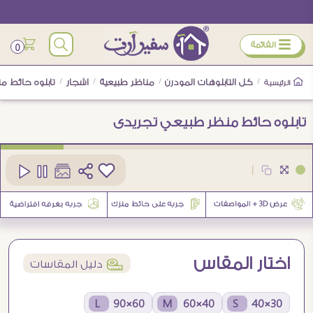
ÿ
القائمة
0
/
كل التابلوهات المودرن
/
مناظر طبيعية
/
اشجار
/
تابلوه حائط م
الرئيسية
تابلوه حائط منظر طبيعي تجريدى
كود
SA80474
|
3
اختار المقاس
í
دليل المقاسات
60×90 L
40×60 M
30×40 S