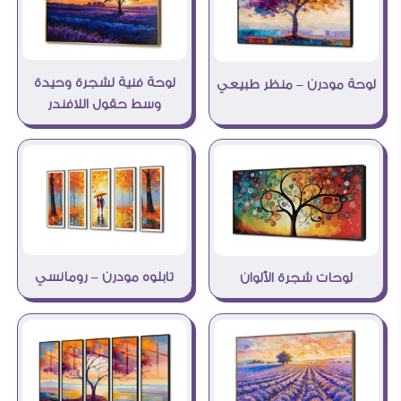
لوحة فنية لشجرة وحيدة
لوحة مودرن – منظر طبيعي
وسط حقول اللافندر
تابلوه مودرن – رومانسي
لوحات شجرة الألوان