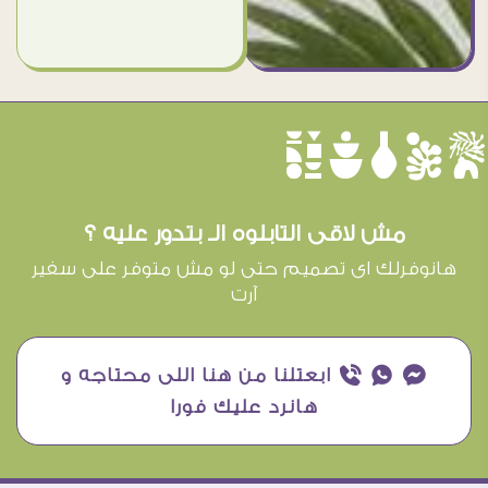
èûôçê
مش لاقى التابلوه الـ بتدور عليه ؟
هانوفرلك اى تصميم حتى لو مش متوفر على سفير
آرت
¥ ₧ ƒ ابعتلنا من هنا اللى محتاجه و
هانرد عليك فورا