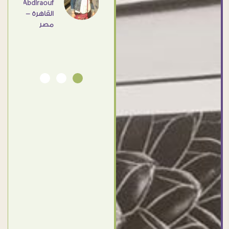
Abdlraouf
القاهرة -
Ahmed
مصر
Elassi
بورسعيد
- مصر