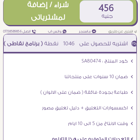
شراء / إضافة
456
جنيه
لمشترياتى
او اشترى عن طريق
¥ ماسنجر
₧ واتس اب
ƒ اتصل 01158589856
1046
نقطة
( برنامج نقاطى )
à خصم 5% للعملاء الجدد à شحن مجانى عند الشراء ب 4000 جنيه à
Ö كود المنتج : SA80474
Ö ضمان 10 سنوات على منتجاتنا
Ö طباعة بجودة فائقة ( ضمان على الالوان )
Ö اكسسوارات التعليق + دليل تعليق مصور
Ö وقت الانتاج من 5 الى 10 ايام
Ö التعديلات المتوفره على هذا التابلوه