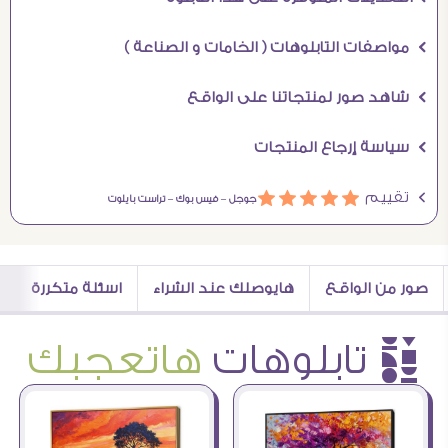
Ö مواصفات التابلوهات ( الخامات و الصناعة )
Ö شاهد صور لمنتجاتنا على الواقع
Ö سياسة إرجاع المنتجات
Ö تقييم
ááááá
جوجل –
فيس بوك –
تراست بايلوت
صور من الواقع
هايوصلك عند الشراء
اسئلة متكررة
è تابلوهات
هاتعجبك