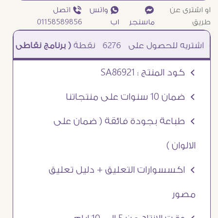
او اشترى عن
¥
₧ واتس
ƒ اتصل
طريق
ماسنجر
اب
01158589856
6276
نقطة
( برنامج نقاطى )
à خصم 5% للعملاء الجدد à شحن مجانى عند الشراء ب 4000 جنيه à
Ö كود المنتج : SA86921
Ö ضمان 10 سنوات على منتجاتنا
Ö طباعة بجودة فائقة ( ضمان على
الالوان )
Ö اكسسوارات التعليق + دليل تعليق
مصور