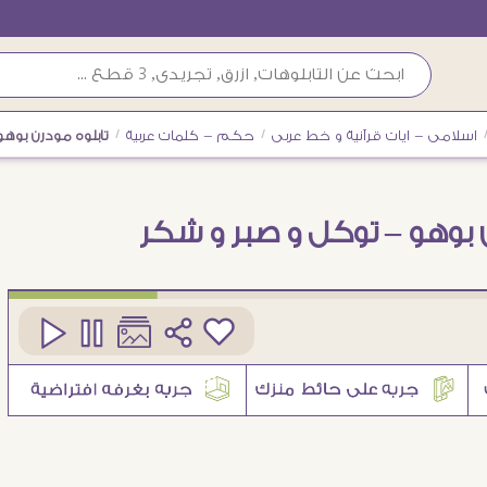
اسلامى - ايات قرآنية و خط عربى
/
حكم - كلمات عربية
/
تابلوه مودرن بوه
ن بوهو – توكل و صبر و شكر
كود
SA86921
1