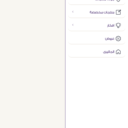
منتجات مخصصة
افكار
عروض
الجاليرى