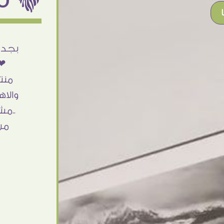
أنا استلمت حاجتى وطلعوا بجد ما شاء الله
بجد 
تحفة .. الشغل أكتر من رائع والالتزام والزوق
❤❤
والصبر فى التعامل بجد مفيش كلام وده
منت
مش أول تعامل ليا مع سفير ارت وأكيد ان
والاه
شاء الله مش أخر تعامل بشكركم على
..مش
الحاجات جدا جدا
من
Doaa Elsayd
القاهرة - مصر