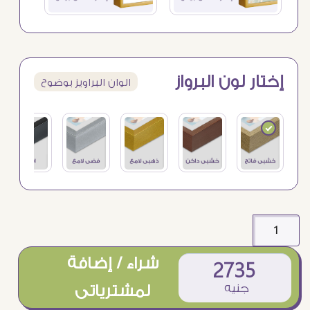
إختار لون البرواز
الوان البراويز بوضوح
شراء / إضافة
2735
جنيه
لمشترياتى