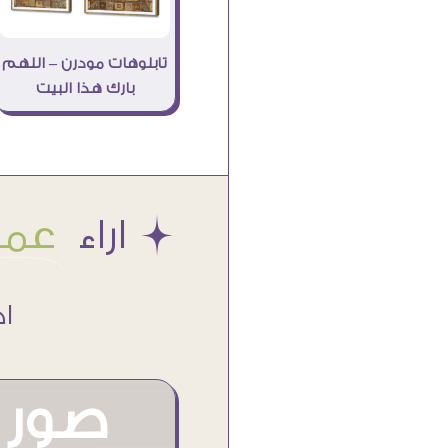
تابلوهات مودرن – اللهم
بارك هذا البيت
Æ اراء
عملا
اكتر من
صور م