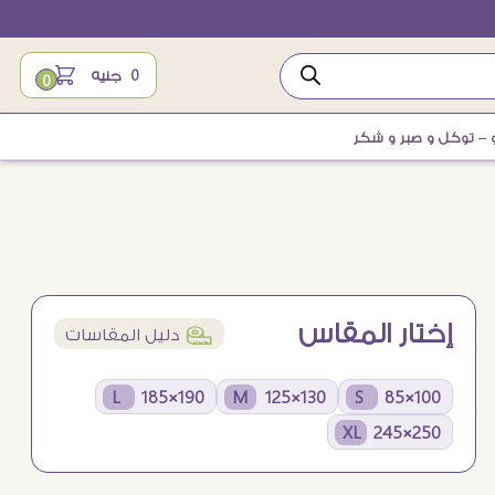
0
جنيه
0
و – توكل و صبر و شكر
إختار المقاس
í
دليل المقاسات
190×185 L
130×125 M
100×85 S
250×245 XL