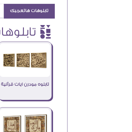
تابلوهات هاتعجبك
è تابلوهات
تابلوه مودرن ايات قرآنية