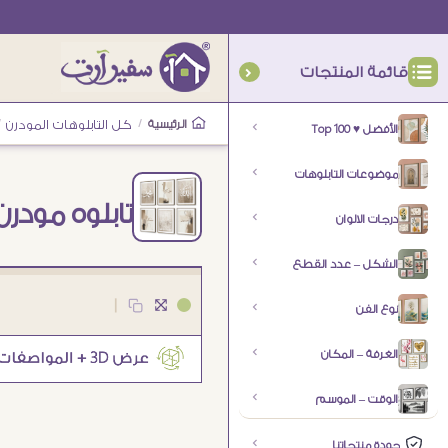
قائمة المنتجات
الرئيسية
/
كل التابلوهات المودرن
/
الأفضل ♥ Top 100
موضوعات التابلوهات
تابلوه مودر
درجات الالوان
الشكل – عدد القطع
|
نوع الفن
الغرفة – المكان
الوقت – الموسم
جودة منتجاتنا