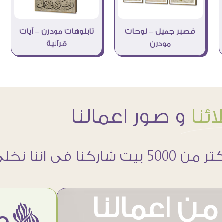
فصبر جميل – لوحات
تابلوهات مودرن – آيات
مودرن
قرآنية
ئنا
و صور اعمالنا
 5000 بيت شاركنا فى اننا نخلى حوائطهم اجمل
ن اعمالنا
ëمن اراء عملائنا