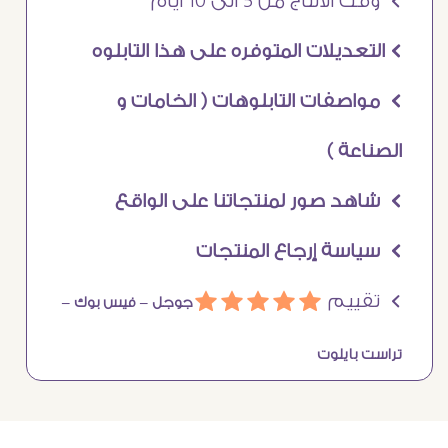
Ö وقت الانتاج من 5 الى 10 ايام
Ö التعديلات المتوفره على هذا التابلوه
Ö مواصفات التابلوهات ( الخامات و
الصناعة )
Ö شاهد صور لمنتجاتنا على الواقع
Ö سياسة إرجاع المنتجات
Ö تقييم
ááááá
جوجل –
فيس بوك –
تراست بايلوت