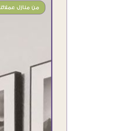
من منازل عملائنا
شغل جميل وخامات رائعه وموقع فوق
الرائع قدرت منه اني اختار التابلوهات
واركبها علي المكان بشكل مطابق جدا
للحقيقه واهتمامهم بالتفاصيل والتغليف
وإرضاء العميل والخامات والتقفيل وسرعة
التوصيل. بصراحه وبمنتهي الأمانه مكسب
كبير لاي حد يتعامل معاهم
Ahmed Elassi
بورسعيد - مصر