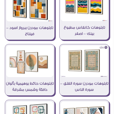
تابلوهات كانفاس مطبوع
تابلوهات مودرن ببرواز اسود –
بينك – اصفر
فينتاج
تابلوهات مودرن سورة الفلق –
تابلوهات حائط بوهيمية بألوان
سورة الناس
دافئة وشمس مشرقة