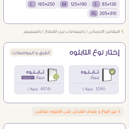
250×165 L
190×125 M
130×85 S
310×205 XL
Ö
المقاس الاجمالى ( بالمسافات بين القطع ) بالسنتيمتر
إختار نوع التابلوه
الفرق و المواصفات
(3296 جنيه )
(4074 جنيه )
Ö
غير النوع و شوف الشكل على التابلوه دلوقتى