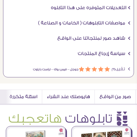
Ö التعديلات المتوفره على هذا التابلوه
Ö مواصفات التابلوهات ( الخامات و الصناعة )
Ö شاهد صور لمنتجاتنا على الواقع
Ö سياسة إرجاع المنتجات
Ö تقييم
ááááá
جوجل –
فيس بوك –
تراست بايلوت
صور من الواقع
هايوصلك عند الشراء
اسئلة متكررة
è تابلوهات
هاتعجبك