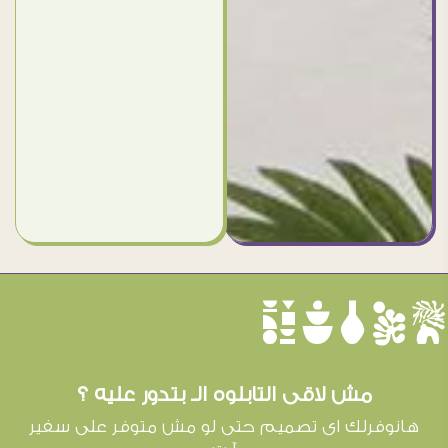
èûôçê
مش لاقى التابلوه الـ بتدور عليه ؟
هانوفرلك اى تصميم حتى لو مش متوفر على سفير