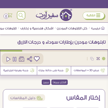
ÿ
القائمة
0
/
كل التابلوهات المودرن
/
اشكال هندسية و زخارف
/
تابلوهات مود
الرئيسية
تابلوهات مودرن بإطارات سوداء و درجات الازرق
كود
SA11718
|
3
الاكثر مبيعاً
مميز
إختار المقاس
í
دليل المقاسات