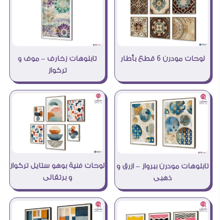
لوحات مودرن 6 قطع بأطار
تابلوهات زخارف – موف و
تركواز
لوحات فنية بوهو ستايل تركواز
تابلوهات مودرن ببرواز – ازرق و
و برتقالى
ذهبى