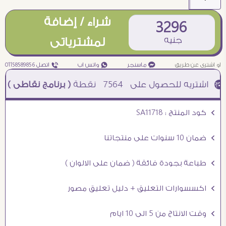
شراء / إضافة
3296
جنيه
لمشترياتى
او اشترى عن طريق
¥ ماسنجر
₧ واتس اب
ƒ اتصل 01158589856
7564
نقطة
( برنامج نقاطى )
à خصم 5% للعملاء الجدد à شحن مجانى عند الشراء ب 4000 جنيه à
Ö كود المنتج : SA11718
Ö ضمان 10 سنوات على منتجاتنا
Ö طباعة بجودة فائقة ( ضمان على الالوان )
Ö اكسسوارات التعليق + دليل تعليق مصور
Ö وقت الانتاج من 5 الى 10 ايام