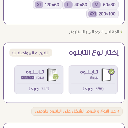
60×120 XL
80×40 L
30×60 M
100×200 XXL
Ö
المقاس الاجمالى بالسنتيمتر
إختار نوع التابلوه
الفرق و المواصفات
(596 جنيه )
(742 جنيه )
Ö
غير النوع و شوف الشكل على التابلوه دلوقتى