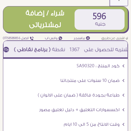
شراء / إضافة
596
جنيه
لمشترياتى
او اشترى عن طريق
¥ ماسنجر
₧ واتس اب
ƒ اتصل 01158589856
1367
نقطة
( برنامج نقاطى )
à خصم 5% للعملاء الجدد à شحن مجانى عند الشراء ب 4000 جنيه à
Ö كود المنتج : SA90320
Ö ضمان 10 سنوات على منتجاتنا
Ö طباعة بجودة فائقة ( ضمان على الالوان )
Ö اكسسوارات التعليق + دليل تعليق مصور
Ö وقت الانتاج من 5 الى 10 ايام