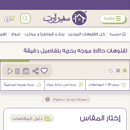
ÿ
القائمة
0
/
كل التابلوهات المودرن
/
بحار و شواطئ و مراكب
/
امواج
/
تابل
الرئيسية
تابلوهات حائط موجه بحريه بتفاصيل دقيقة
كود
SA90320
|
3
( مسطح غير بارز ) مطبوع
إختار المقاس
í
دليل المقاسات