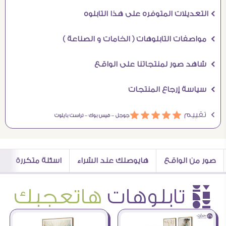
Ö التعديلات المتوفره على هذا التابلوه
Ö مواصفات التابلوهات ( الخامات و الصناعة )
Ö شاهد صور لمنتجاتنا على الواقع
Ö سياسة إرجاع المنتجات
Ö تقييم
ááááá
جوجل –
فيس بوك –
تراست بايلوت
صور من الواقع
هايوصلك عند الشراء
اسئلة متكررة
è تابلوهات
هاتعجبك