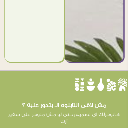
èûôçê
مش لاقى التابلوه الـ بتدور عليه ؟
هانوفرلك اى تصميم حتى لو مش متوفر على سفير
آرت