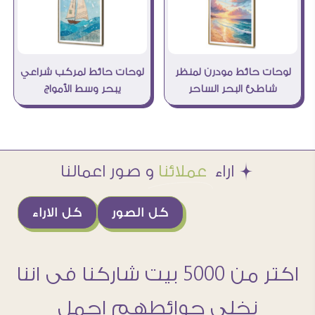
لوحات حائط لمركب شراعي
لوحات حائط مودرن لمنظر
يبحر وسط الأمواج
شاطئ البحر الساحر
Æ اراء
عملائنا
و صور اعمالنا
كل الصور
كل الاراء
اكتر من 5000 بيت شاركنا فى اننا
نخلى حوائطهم اجمل