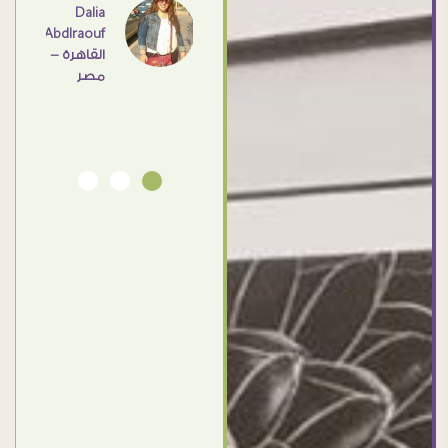
اهم
Dalia
Abdlraouf
القاهرة -
Ahmed
مصر
Elassi
بورسعيد
- مصر