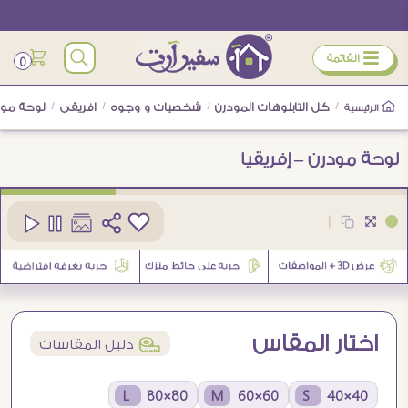
ÿ
القائمة
0
/
كل التابلوهات المودرن
/
شخصيات و وجوه
/
افريقى
/
لوحة مودر
الرئيسية
لوحة مودرن – إفريقيا
كود
SA19459
|
4
اختار المقاس
í
دليل المقاسات
80×80 L
60×60 M
40×40 S