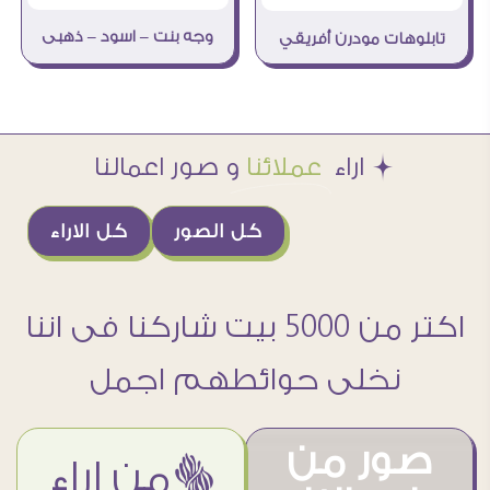
وجه بنت – اسود – ذهبى
تابلوهات مودرن أفريقي
Æ اراء
عملائنا
و صور اعمالنا
كل الصور
كل الاراء
اكتر من 5000 بيت شاركنا فى اننا
نخلى حوائطهم اجمل
صور من
ëمن اراء