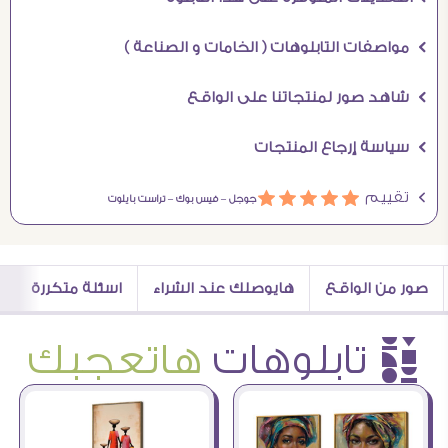
Ö مواصفات التابلوهات ( الخامات و الصناعة )
Ö شاهد صور لمنتجاتنا على الواقع
Ö سياسة إرجاع المنتجات
Ö تقييم
ááááá
جوجل –
فيس بوك –
تراست بايلوت
صور من الواقع
هايوصلك عند الشراء
اسئلة متكررة
è تابلوهات
هاتعجبك