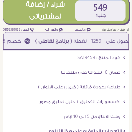
شراء / إضافة
549
جنيه
لمشترياتى
او اشترى عن طريق
¥ ماسنجر
₧ واتس اب
ƒ اتصل 01158589856
1259
نقطة
( برنامج نقاطى )
à خصم 5% للعملاء الجدد à شحن مجانى عند الشراء ب 4000 جنيه à
Ö كود المنتج : SA19459
Ö ضمان 10 سنوات على منتجاتنا
Ö طباعة بجودة فائقة ( ضمان على الالوان )
Ö اكسسوارات التعليق + دليل تعليق مصور
Ö وقت الانتاج من 5 الى 10 ايام
Ö التعديلات المتوفره على هذا التابلوه