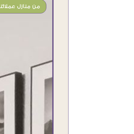
من منازل عملائنا
شغل جميل وخامات رائعه وموقع فوق
الرائع قدرت منه اني اختار التابلوهات
واركبها علي المكان بشكل مطابق جدا
للحقيقه واهتمامهم بالتفاصيل والتغليف
وإرضاء العميل والخامات والتقفيل وسرعة
التوصيل. بصراحه وبمنتهي الأمانه مكسب
كبير لاي حد يتعامل معاهم
Ahmed Elassi
بورسعيد - مصر