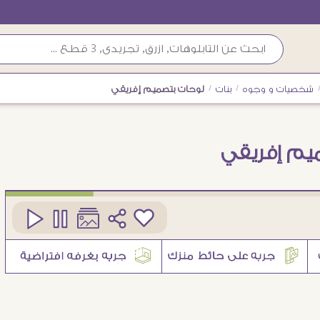
شخصيات و وجوه
/
بنات
/
لوحات بتصميم إفريقي
يم إفريقي
كود
SA18509
1