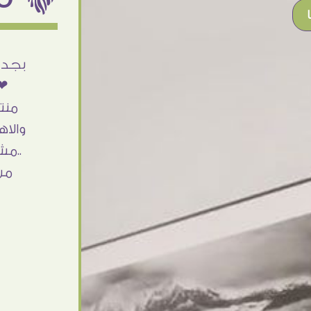
أنا استلمت حاجتى وطلعوا بجد ما شاء الله
بجد 
تحفة .. الشغل أكتر من رائع والالتزام والزوق
❤❤
والصبر فى التعامل بجد مفيش كلام وده
منت
مش أول تعامل ليا مع سفير ارت وأكيد ان
والاه
شاء الله مش أخر تعامل بشكركم على
..مش
الحاجات جدا جدا
من
Doaa Elsayd
القاهرة - مصر