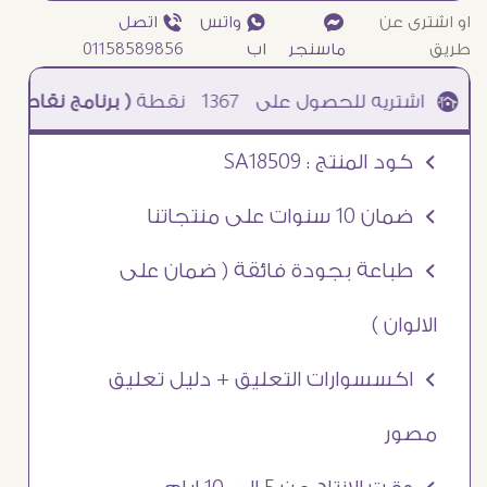
او اشترى عن
¥
₧ واتس
ƒ اتصل
طريق
ماسنجر
اب
01158589856
1367
نقطة
( برنامج نقاطى )
à خصم 5% للعملاء الجدد à شحن مجانى عند الشراء ب 4000 جنيه à
Ö كود المنتج : SA18509
Ö ضمان 10 سنوات على منتجاتنا
Ö طباعة بجودة فائقة ( ضمان على
الالوان )
Ö اكسسوارات التعليق + دليل تعليق
مصور