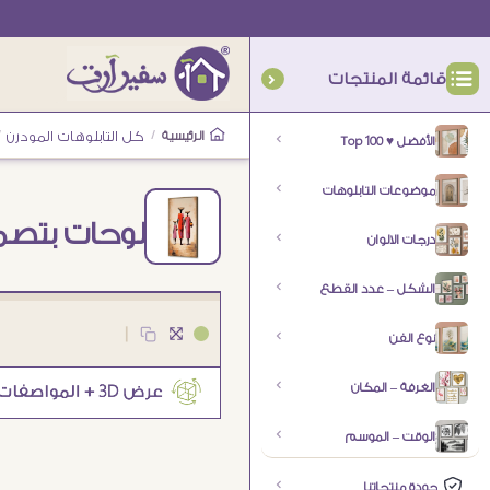
قائمة المنتجات
الرئيسية
/
كل التابلوهات المودرن
/
الأفضل ♥ Top 100
موضوعات التابلوهات
لوحات بتصم
درجات الالوان
الشكل – عدد القطع
|
نوع الفن
الغرفة – المكان
الوقت – الموسم
جودة منتجاتنا