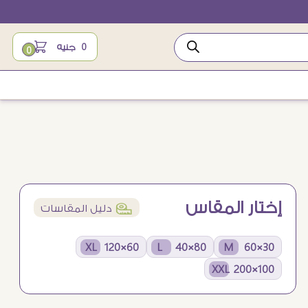
0
جنيه
0
إختار المقاس
í
دليل المقاسات
60×120 XL
80×40 L
30×60 M
100×200 XXL