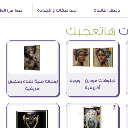
وصف التابلوه
المواصفات و الجودة
صور من الو
هاتعجبك
تابلوهات مودرن – وجوه
لوحات فنية لفتاه بملابس
أفريقية
افريقية