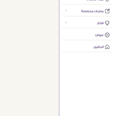
منتجات مخصصة
افكار
عروض
الجاليرى