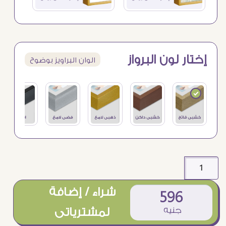
إختار لون البرواز
الوان البراويز بوضوح
شراء / إضافة
596
جنيه
لمشترياتى