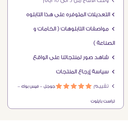
Ö وقت الانتاج من 5 الى 10 ايام
Ö التعديلات المتوفره على هذا التابلوه
Ö مواصفات التابلوهات ( الخامات و
الصناعة )
Ö شاهد صور لمنتجاتنا على الواقع
Ö سياسة إرجاع المنتجات
Ö تقييم
ááááá
جوجل –
فيس بوك –
تراست بايلوت