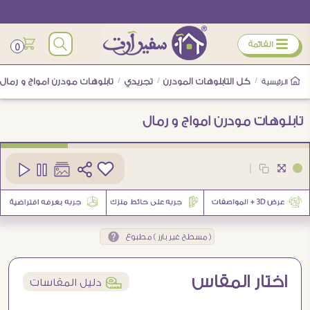
ÿ
القائمة
0
/
كل التابلوهات المودرن
/
تجريدي
/
تابلوهات مودرن امواج و رمال
الرئيسية
تابلوهات مودرن امواج و رمال
كود
SA90151
|
2
( مسطح غير بارز ) مطبوع
اختار المقاس
í
دليل المقاسات