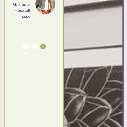
Abdlraouf
القاهرة -
Ahmed
مصر
Elassi
بورسعيد
- مصر