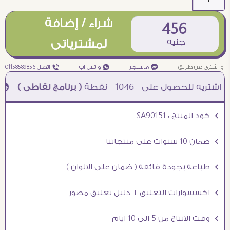
شراء / إضافة
456
جنيه
لمشترياتى
او اشترى عن طريق
¥ ماسنجر
₧ واتس اب
ƒ اتصل 01158589856
1046
نقطة
( برنامج نقاطى )
à خصم 5% للعملاء الجدد à شحن مجانى عند الشراء ب 4000 جنيه à
Ö كود المنتج : SA90151
Ö ضمان 10 سنوات على منتجاتنا
Ö طباعة بجودة فائقة ( ضمان على الالوان )
Ö اكسسوارات التعليق + دليل تعليق مصور
Ö وقت الانتاج من 5 الى 10 ايام