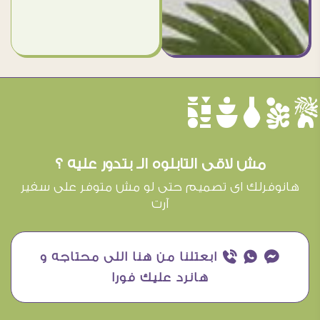
èûôçê
مش لاقى التابلوه الـ بتدور عليه ؟
هانوفرلك اى تصميم حتى لو مش متوفر على سفير
آرت
¥ ₧ ƒ ابعتلنا من هنا اللى محتاجه و
هانرد عليك فورا