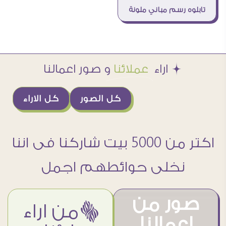
تابلوه رسم مباني ملونة
Æ اراء
عملائنا
و صور اعمالنا
كل الصور
كل الاراء
اكتر من 5000 بيت شاركنا فى اننا
نخلى حوائطهم اجمل
صور من
ëمن اراء
اعمالنا