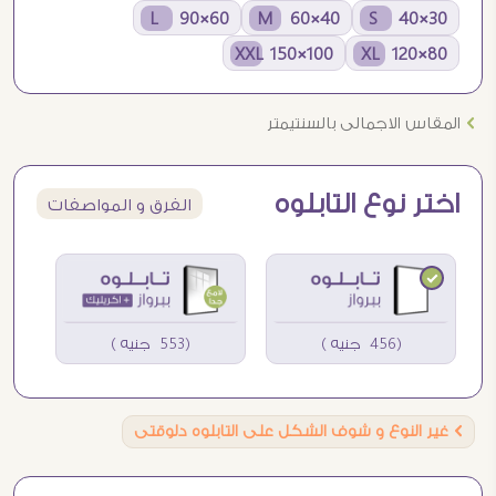
60×90 L
40×60 M
30×40 S
100×150 XXL
80×120 XL
Ö
المقاس الاجمالى بالسنتيمتر
اختر نوع التابلوه
الفرق و المواصفات
(456 جنيه )
(553 جنيه )
Ö
غير النوع و شوف الشكل على التابلوه دلوقتى