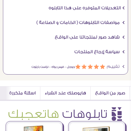
Ö التعديلات المتوفره على هذا التابلوه
Ö مواصفات التابلوهات ( الخامات و الصناعة )
Ö شاهد صور لمنتجاتنا على الواقع
Ö سياسة إرجاع المنتجات
Ö تقييم
ááááá
جوجل –
فيس بوك –
تراست بايلوت
صور من الواقع
هايوصلك عند الشراء
اسئلة متكررة
è تابلوهات
هاتعجبك