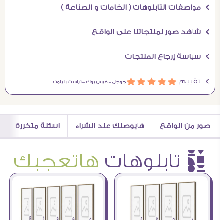
Ö مواصفات التابلوهات ( الخامات و الصناعة )
Ö شاهد صور لمنتجاتنا على الواقع
Ö سياسة إرجاع المنتجات
Ö تقييم
ááááá
جوجل –
فيس بوك –
تراست بايلوت
صور من الواقع
هايوصلك عند الشراء
اسئلة متكررة
è تابلوهات
هاتعجبك