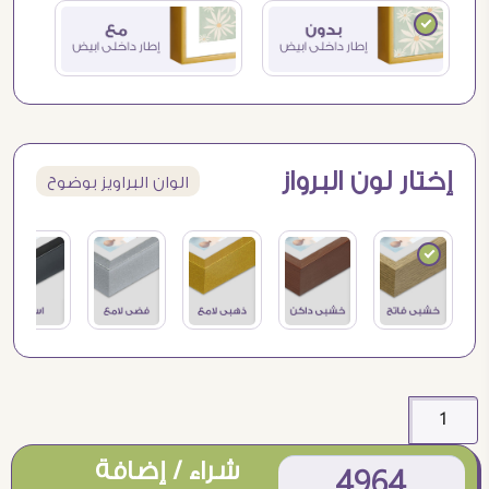
إختار لون البرواز
الوان البراويز بوضوح
شراء / إضافة
4964