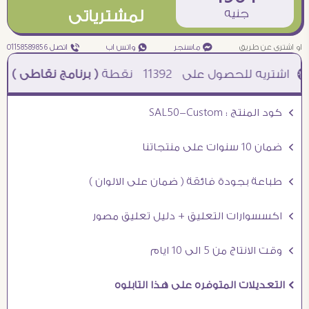
جنيه
لمشترياتى
او اشترى عن طريق
¥ ماسنجر
₧ واتس اب
ƒ اتصل 01158589856
11392
نقطة
( برنامج نقاطى )
à خصم 5% للعملاء الجدد à شحن مجانى عند الشراء ب 4000 جنيه à
Ö كود المنتج : SAL50-Custom
Ö ضمان 10 سنوات على منتجاتنا
Ö طباعة بجودة فائقة ( ضمان على الالوان )
Ö اكسسوارات التعليق + دليل تعليق مصور
Ö وقت الانتاج من 5 الى 10 ايام
Ö التعديلات المتوفره على هذا التابلوه