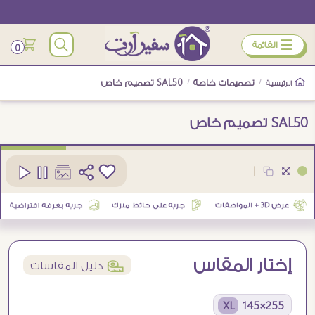
ÿ
القائمة
0
/
تصميمات خاصة
/
SAL50 تصميم خاص
الرئيسية
SAL50 تصميم خاص
كود
SAL50-Custom
|
إختار المقاس
í
دليل المقاسات
255×145 XL