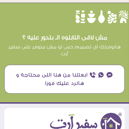
èûôçê
مش لاقى التابلوه الـ بتدور عليه ؟
هانوفرلك اى تصميم حتى لو مش متوفر على سفير
آرت
¥ ₧ ƒ ابعتلنا من هنا اللى محتاجه و
هانرد عليك فورا