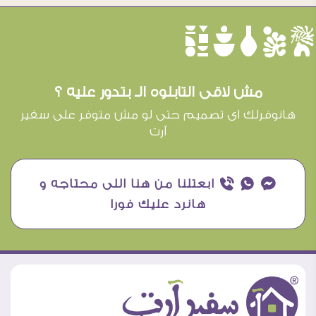
èûôçê
مش لاقى التابلوه الـ بتدور عليه ؟
هانوفرلك اى تصميم حتى لو مش متوفر على سفير
آرت
¥ ₧ ƒ ابعتلنا من هنا اللى محتاجه و
هانرد عليك فورا