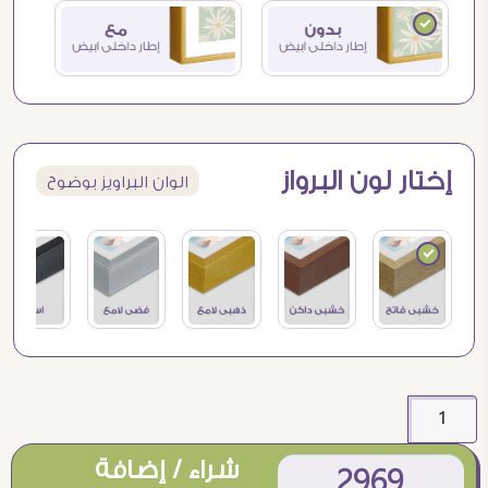
إختار لون البرواز
الوان البراويز بوضوح
شراء / إضافة
2969