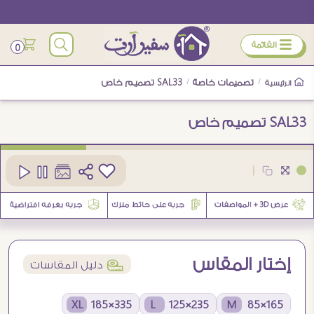
ÿ
القائمة
0
/
تصميمات خاصة
/
SAL33 تصميم خاص
الرئيسية
SAL33 تصميم خاص
كود
SAL33-Custom
|
إختار المقاس
í
دليل المقاسات
335×185 XL
235×125 L
165×85 M