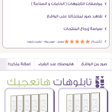
Ö مواصفات التابلوهات ( الخامات و الصناعة )
Ö شاهد صور لمنتجاتنا على الواقع
Ö سياسة إرجاع المنتجات
Ö تقييم
ááááá
جوجل –
فيس بوك –
تراست بايلوت
صور من الواقع
هايوصلك عند الشراء
اسئلة متكررة
è تابلوهات
هاتعجبك