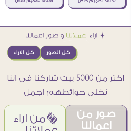
SAL39 تصميم خاص
SAL37 تصميم خاص
Æ اراء
عملائنا
و صور اعمالنا
كل الصور
كل الاراء
اكتر من 5000 بيت شاركنا فى اننا
نخلى حوائطهم اجمل
صور من
ëمن اراء
اعمالنا
عملائنا