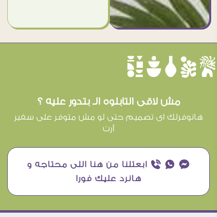
èûôçê
مش لاقى التابلوه الـ بتدور عليه ؟
هانوفرلك اى تصميم حتى لو مش متوفر على سفير
آرت
¥ ₧ ƒ ابعتلنا من هنا اللى محتاجه و
هانرد عليك فورا