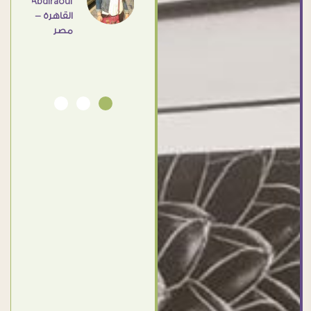
Abdlraouf
القاهرة -
Ahmed
مصر
Elassi
بورسعيد
- مصر