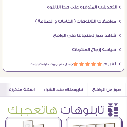
Ö التعديلات المتوفره على هذا التابلوه
Ö مواصفات التابلوهات ( الخامات و الصناعة )
Ö شاهد صور لمنتجاتنا على الواقع
Ö سياسة إرجاع المنتجات
Ö تقييم
ááááá
جوجل –
فيس بوك –
تراست بايلوت
صور من الواقع
هايوصلك عند الشراء
اسئلة متكررة
è تابلوهات
هاتعجبك