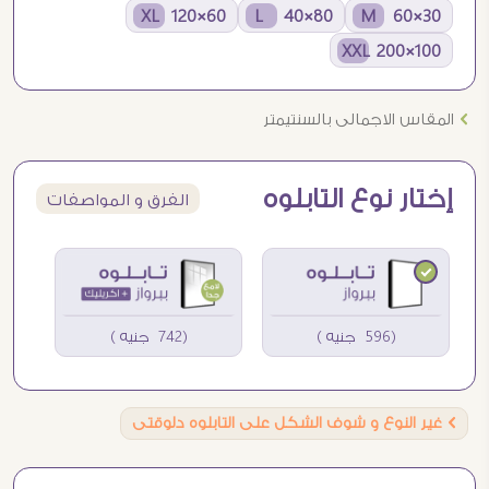
60×120 XL
80×40 L
30×60 M
100×200 XXL
Ö
المقاس الاجمالى بالسنتيمتر
إختار نوع التابلوه
الفرق و المواصفات
(596 جنيه )
(742 جنيه )
Ö
غير النوع و شوف الشكل على التابلوه دلوقتى