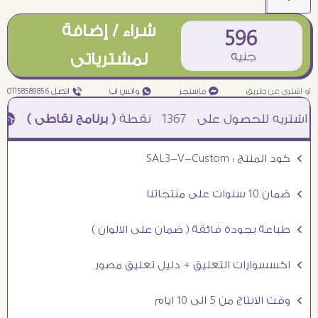
شراء / إضافة
596
جنيه
لمشترياتى
او اشترى عن طريق
¥ ماسنجر
₧ واتس اب
ƒ اتصل 01158589856
1367
نقطة
( برنامج نقاطى )
à خصم 5% للعملاء الجدد à شحن مجانى عند الشراء ب 4000 جنيه à
Ö كود المنتج : SAL3-V-Custom
Ö ضمان 10 سنوات على منتجاتنا
Ö طباعة بجودة فائقة ( ضمان على الالوان )
Ö اكسسوارات التعليق + دليل تعليق مصور
Ö وقت الانتاج من 5 الى 10 ايام