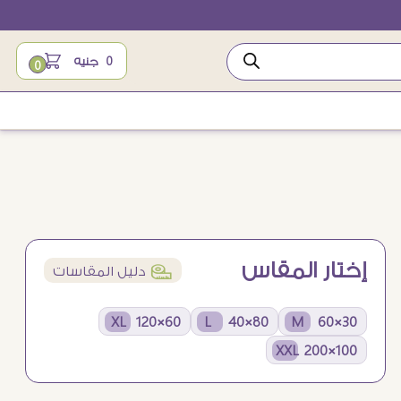
0
جنيه
0
إختار المقاس
í
دليل المقاسات
60×120 XL
80×40 L
30×60 M
100×200 XXL