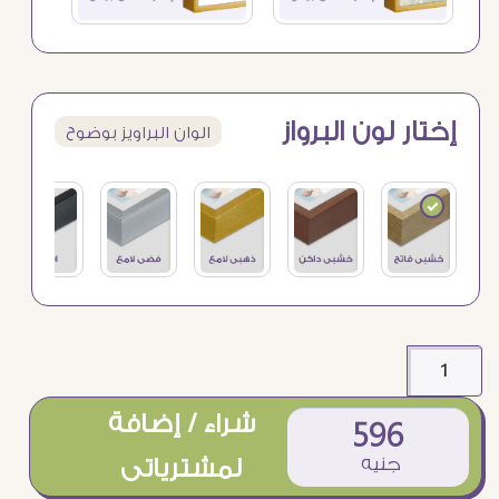
إختار لون البرواز
الوان البراويز بوضوح
شراء / إضافة
596
جنيه
لمشترياتى