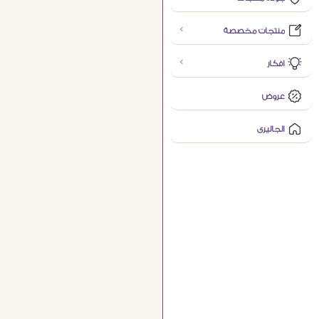
منتجات مخصصة
افكار
عروض
الجاليرى