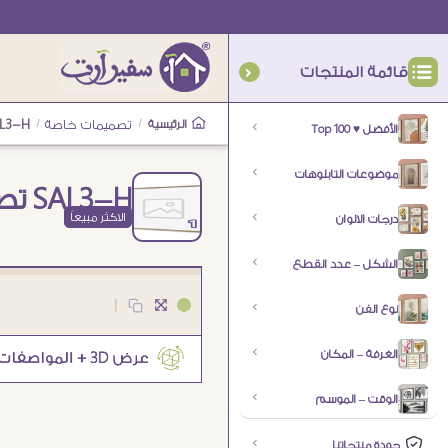
قائمة المنتجات
الرئيسية
/
تصميمات خاصة
/
SAL3-H تصمي
الأفضل ♥ Top 100
موضوعات التابلوهات
SAL3-H تصميم خاص
الاكثر مبيعاً
درجات الالوان
الشكل – عدد القطع
|
نوع الفن
الغرفة – المكان
الوقت – الموسم
جودة منتجاتنا