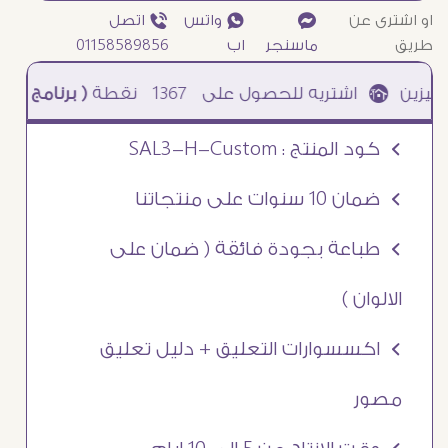
او اشترى عن
¥
₧ واتس
ƒ اتصل
طريق
ماسنجر
اب
01158589856
1367
نقطة
( برنامج نقاطى )
à خصم 5% للعملاء الجدد à شحن مجانى عند الشراء ب 4000 جنيه à
Ö كود المنتج : SAL3-H-Custom
Ö ضمان 10 سنوات على منتجاتنا
Ö طباعة بجودة فائقة ( ضمان على
الالوان )
Ö اكسسوارات التعليق + دليل تعليق
مصور