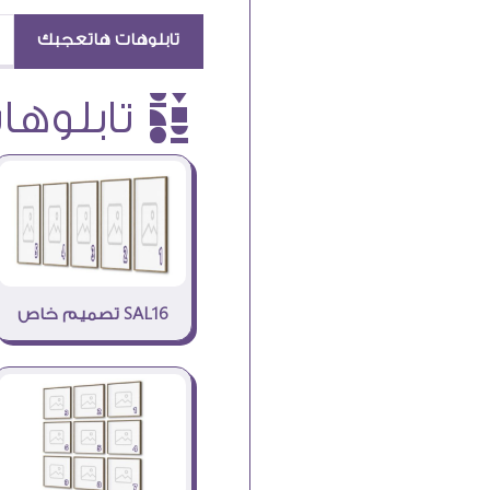
تابلوهات هاتعجبك
è تابلوهات
SAL16 تصميم خاص