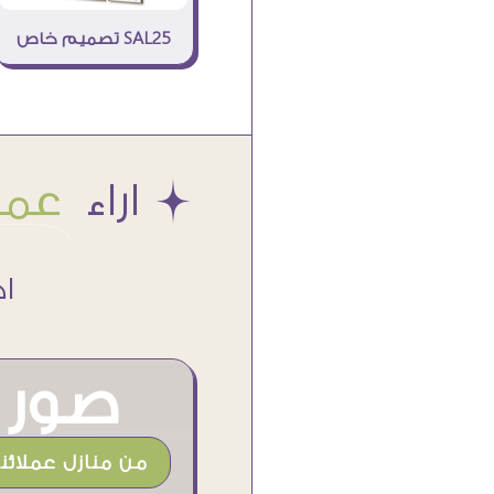
SAL25 تصميم خاص
Æ اراء
عملا
اكتر من
صور م
من منازل عملائنا