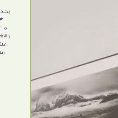
أنا استلمت حاجتى وطلعوا بجد ما شاء الله
بجد 
تحفة .. الشغل أكتر من رائع والالتزام والزوق
❤❤
والصبر فى التعامل بجد مفيش كلام وده
منت
مش أول تعامل ليا مع سفير ارت وأكيد ان
والاه
شاء الله مش أخر تعامل بشكركم على
..مش
الحاجات جدا جدا
من
Doaa Elsayd
القاهرة - مصر