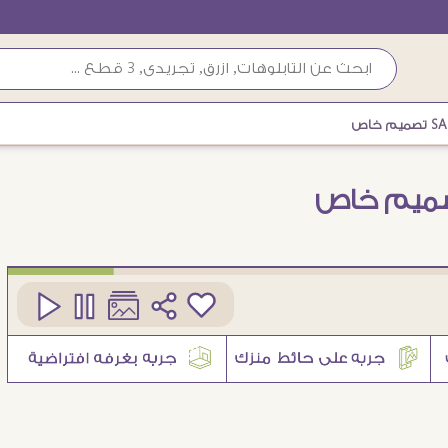
م خاص
كود
SAL3-H-Custom