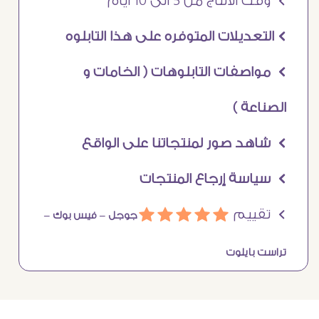
Ö وقت الانتاج من 5 الى 10 ايام
Ö التعديلات المتوفره على هذا التابلوه
Ö مواصفات التابلوهات ( الخامات و
الصناعة )
Ö شاهد صور لمنتجاتنا على الواقع
Ö سياسة إرجاع المنتجات
Ö تقييم
ááááá
جوجل –
فيس بوك –
تراست بايلوت