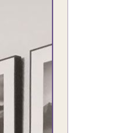
شغل جميل وخامات رائعه وموقع فوق
الرائع قدرت منه اني اختار التابلوهات
واركبها علي المكان بشكل مطابق جدا
للحقيقه واهتمامهم بالتفاصيل والتغليف
وإرضاء العميل والخامات والتقفيل وسرعة
التوصيل. بصراحه وبمنتهي الأمانه مكسب
كبير لاي حد يتعامل معاهم
Ahmed Elassi
بورسعيد - مصر