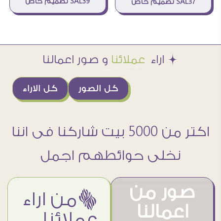
SAL39 تصميم خاص
SAL37 تصميم خاص
Æ اراء
عملائنا
و صور اعمالنا
كل الصور
كل الاراء
اكتر من 5000 بيت شاركنا فى اننا
نخلى حوائطهم اجمل
صور من
ëمن اراء
اعمالنا
عملائنا