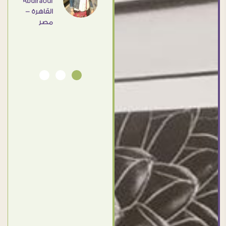
Abdlraouf
القاهرة -
Ahmed
مصر
Elassi
بورسعيد
- مصر