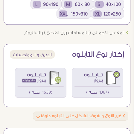
190×90 L
130×60 M
100×40 S
310×150 XXL
250×120 XL
Ö
المقاس الاجمالى ( بالمسافات بين القطع ) بالسنتيمتر
إختار نوع التابلوه
الفرق و المواصفات
(1367 جنيه )
(1659 جنيه )
Ö
غير النوع و شوف الشكل على التابلوه دلوقتى