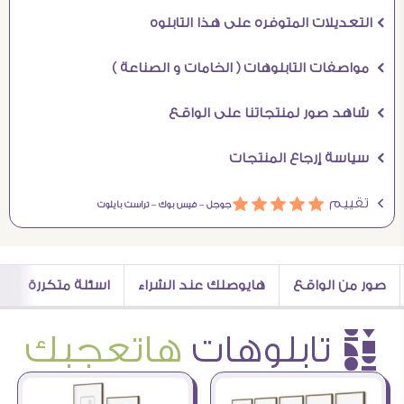
Ö التعديلات المتوفره على هذا التابلوه
Ö مواصفات التابلوهات ( الخامات و الصناعة )
Ö شاهد صور لمنتجاتنا على الواقع
Ö سياسة إرجاع المنتجات
Ö تقييم
ááááá
جوجل –
فيس بوك –
تراست بايلوت
صور من الواقع
هايوصلك عند الشراء
اسئلة متكررة
è تابلوهات
هاتعجبك