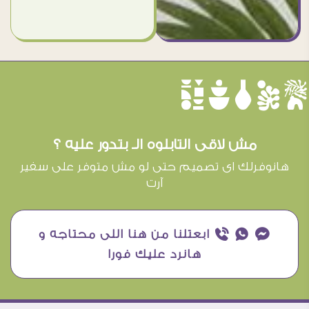
èûôçê
مش لاقى التابلوه الـ بتدور عليه ؟
هانوفرلك اى تصميم حتى لو مش متوفر على سفير
آرت
¥ ₧ ƒ ابعتلنا من هنا اللى محتاجه و
هانرد عليك فورا