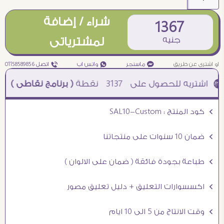
شراء / إضافة
1367
جنيه
لمشترياتى
او اشترى عن طريق
¥ ماسنجر
₧ واتس اب
ƒ اتصل 01158589856
3137
نقطة
( برنامج نقاطى )
à خصم 5% للعملاء الجدد à شحن مجانى عند الشراء ب 4000 جنيه à
Ö كود المنتج : SAL10-Custom
Ö ضمان 10 سنوات على منتجاتنا
Ö طباعة بجودة فائقة ( ضمان على الالوان )
Ö اكسسوارات التعليق + دليل تعليق مصور
Ö وقت الانتاج من 5 الى 10 ايام